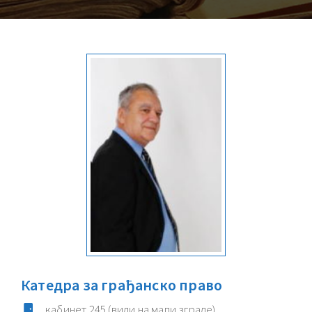
Катедра за грађанско право
кабинет
245
(види на мапи зграде)