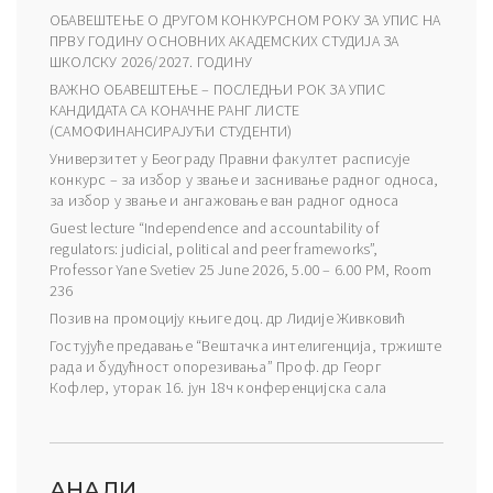
ОБАВЕШТЕЊЕ О ДРУГОМ КОНКУРСНОМ РОКУ ЗА УПИС НА
ПРВУ ГОДИНУ ОСНОВНИХ АКАДЕМСКИХ СТУДИЈА ЗА
ШКОЛСКУ 2026/2027. ГОДИНУ
ВАЖНО ОБАВЕШТЕЊЕ – ПОСЛЕДЊИ РОК ЗА УПИС
КАНДИДАТА СА КОНАЧНЕ РАНГ ЛИСТЕ
(САМОФИНАНСИРАЈУЋИ СТУДЕНТИ)
Универзитет у Београду Правни факултет расписује
конкурс – за избор у звање и заснивање радног односа,
за избор у звање и ангажовање ван радног односа
Guest lecture “Independence and accountability of
regulators: judicial, political and peer frameworks”,
Professor Yane Svetiev 25 June 2026, 5.00 – 6.00 PM, Room
236
Позив на промоцију књиге доц. др Лидије Живковић
Гостујуће предавање “Вештачка интелигенција, тржиште
рада и будућност опорезивања” Проф. др Георг
Кофлер, уторак 16. јун 18ч конференцијска сала
АНАЛИ