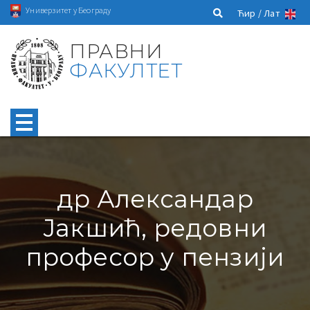
Универзитет у Београду
Ћир /
Лат
ПРАВНИ
ФАКУЛТЕТ
др Александар
Јакшић, редовни
професор у пензији