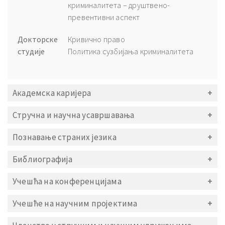
криминалитета – друштвено-
превентивни аспект
Докторске
Кривично право
студије
Политика сузбијања криминалитета
Академска каријера
Стручна и научна усавршавања
Познавање страних језика
Библиографија
Учешћа на конференцијама
Учешће на научним пројектима