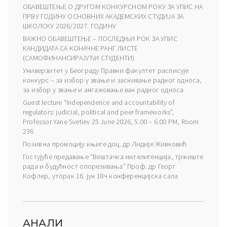
ОБАВЕШТЕЊЕ О ДРУГОМ КОНКУРСНОМ РОКУ ЗА УПИС НА
ПРВУ ГОДИНУ ОСНОВНИХ АКАДЕМСКИХ СТУДИЈА ЗА
ШКОЛСКУ 2026/2027. ГОДИНУ
ВАЖНО ОБАВЕШТЕЊЕ – ПОСЛЕДЊИ РОК ЗА УПИС
КАНДИДАТА СА КОНАЧНЕ РАНГ ЛИСТЕ
(САМОФИНАНСИРАЈУЋИ СТУДЕНТИ)
Универзитет у Београду Правни факултет расписује
конкурс – за избор у звање и заснивање радног односа,
за избор у звање и ангажовање ван радног односа
Guest lecture “Independence and accountability of
regulators: judicial, political and peer frameworks”,
Professor Yane Svetiev 25 June 2026, 5.00 – 6.00 PM, Room
236
Позив на промоцију књиге доц. др Лидије Живковић
Гостујуће предавање “Вештачка интелигенција, тржиште
рада и будућност опорезивања” Проф. др Георг
Кофлер, уторак 16. јун 18ч конференцијска сала
АНАЛИ