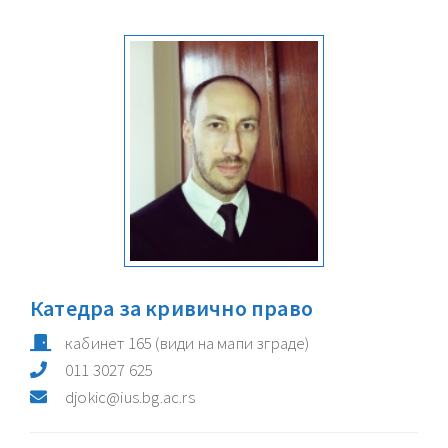
Катедра за кривично право
кабинет
165
(види на мапи зграде)
011 3027 625
djokic@ius.bg.ac.rs