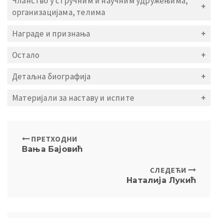
Чланство у стручним и научним удружењима,
организацијама, телима
Награде и признања
Остало
Детаљна биографија
Материјали за наставу и испите
ПРЕТХОДНИ
Вања Бaјовић
СЛЕДЕЋИ
Наталија Лукић