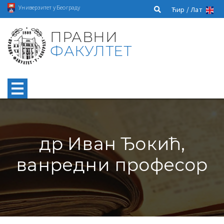
Универзитет у Београду
Ћир /
Лат
ПРАВНИ
ФАКУЛТЕТ
др Иван Ђокић,
ванредни професор