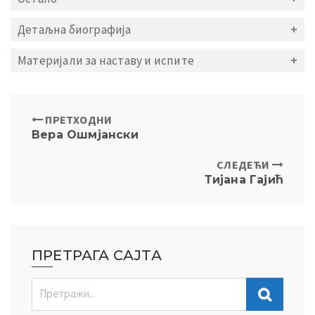
Детаљна биографија
Материјали за наставу и испите
ПРЕТХОДНИ
Вера Ошмјански
СЛЕДЕЋИ
Тијана Гаjић
ПРЕТРАГА САЈТА