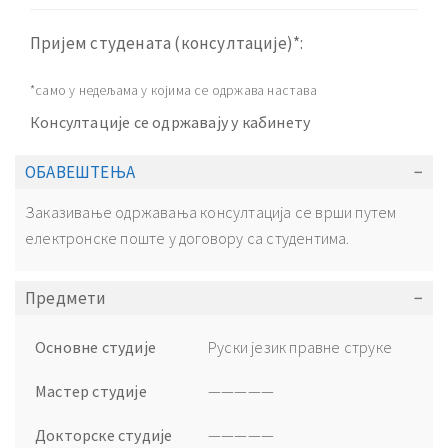
Пријем студената (консултације)*:
*само у недељама у којима се одржава настава
Консултације се одржавају у кабинету
ОБАВЕШТЕЊА
Заказивање одржавања консултација се врши путем
електронске поште у договору са студентима.
Предмети
Основне студије
Руски језик правне струке
Мастер студије
—————
Докторске студије
—————