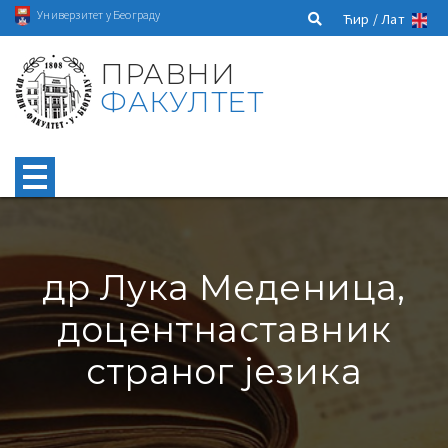
Универзитет у Београду
Ћир /
Лат
ПРАВНИ
ФАКУЛТЕТ
др Лука Меденица,
доцентнаставник
страног језика