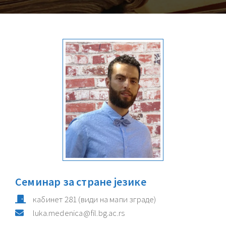
Семинар за стране језике
кабинет
281
(види на мапи зграде)
luka.medenica@fil.bg.ac.rs