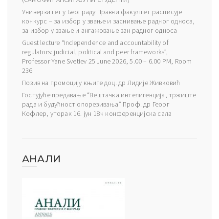
Универзитет у Београду Правни факултет расписује
конкурс – за избор у звање и заснивање радног односа,
за избор у звање и ангажовање ван радног односа
Guest lecture “Independence and accountability of
regulators: judicial, political and peer frameworks”,
Professor Yane Svetiev 25 June 2026, 5.00 – 6.00 PM, Room
236
Позив на промоцију књиге доц. др Лидије Живковић
Гостујуће предавање “Вештачка интелигенција, тржиште
рада и будућност опорезивања” Проф. др Георг
Кофлер, уторак 16. јун 18ч конференцијска сала
АНАЛИ