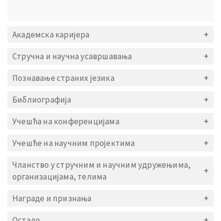
Академска каријера
Стручна и научна усавршавања
Познавање страних језика
Библиографија
Учешћа на конференцијама
Учешће на научним пројектима
Чланство у стручним и научним удружењима,
организацијама, телима
Награде и признања
Остало