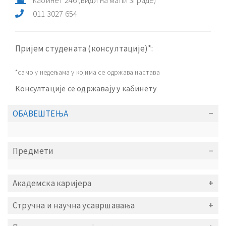
кабинет
246
(види на мапи зграде)
011 3027 654
Пријем студената (консултације)*:
*само у недељама у којима се одржава настава
Консултације се одржавају у кабинету
ОБАВЕШТЕЊА
Предмети
Академска каријера
Стручна и научна усавршавања