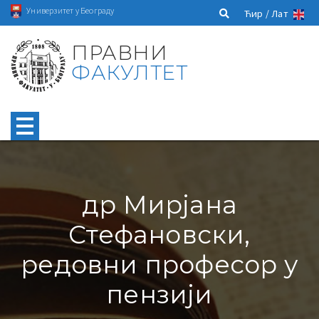
Универзитет у Београду
Ћир /
Лат
ПРАВНИ
ФАКУЛТЕТ
др Мирјана
Стефановски,
редовни професор у
пензији