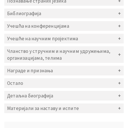
Познавање страних језика
Библиографија
Учешћа на конференцијама
Учешће на научним пројектима
Чланство у стручним и научним удружењима,
организацијама, телима
Награде и признања
Остало
Детаљна биографија
Материјали за наставу и испите