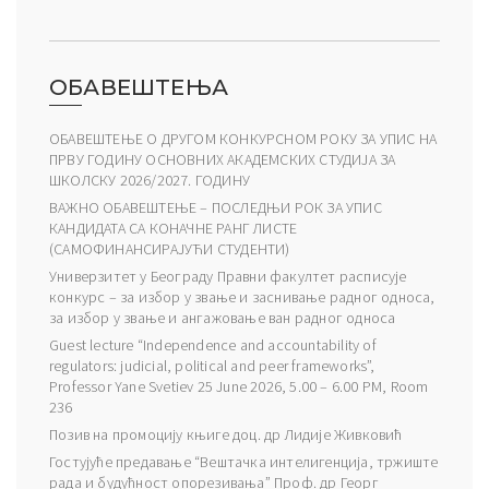
ОБАВЕШТЕЊА
ОБАВЕШТЕЊЕ О ДРУГОМ КОНКУРСНОМ РОКУ ЗА УПИС НА
ПРВУ ГОДИНУ ОСНОВНИХ АКАДЕМСКИХ СТУДИЈА ЗА
ШКОЛСКУ 2026/2027. ГОДИНУ
ВАЖНО ОБАВЕШТЕЊЕ – ПОСЛЕДЊИ РОК ЗА УПИС
КАНДИДАТА СА КОНАЧНЕ РАНГ ЛИСТЕ
(САМОФИНАНСИРАЈУЋИ СТУДЕНТИ)
Универзитет у Београду Правни факултет расписује
конкурс – за избор у звање и заснивање радног односа,
за избор у звање и ангажовање ван радног односа
Guest lecture “Independence and accountability of
regulators: judicial, political and peer frameworks”,
Professor Yane Svetiev 25 June 2026, 5.00 – 6.00 PM, Room
236
Позив на промоцију књиге доц. др Лидије Живковић
Гостујуће предавање “Вештачка интелигенција, тржиште
рада и будућност опорезивања” Проф. др Георг