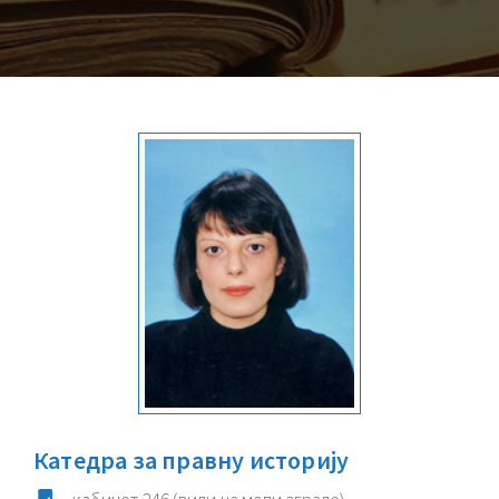
Катедра за правну историју