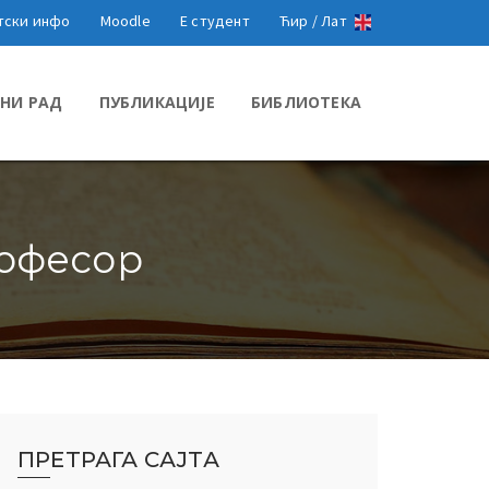
тски инфо
Moodle
Е студент
Ћир /
Лат
НИ РАД
ПУБЛИКАЦИЈЕ
БИБЛИОТЕКА
рофесор
ПРЕТРАГА САЈТА