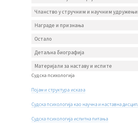
Чланство у стручним и научним удружењи
Награде и признања
Остало
Детаљна биографија
Материјали за наставу и испите
Судска психологија
Појам и структура исказа
Судска психологија као научна и наставна дисци
Судска психологија испитна питања