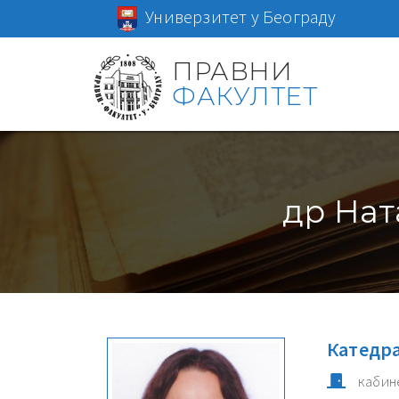
Универзитет у Београду
ПРАВНИ
ФАКУЛТЕТ
др Нат
Катедра
кабин