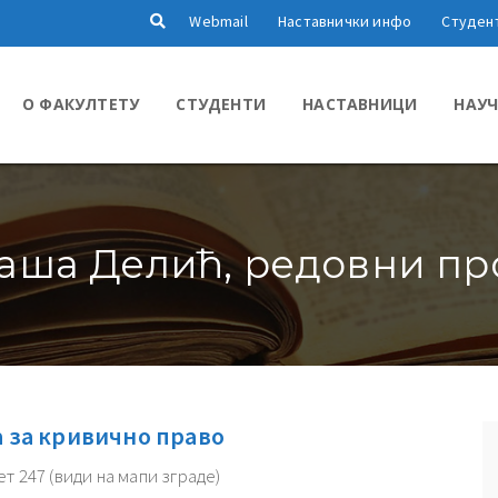
Webmail
Наставнички инфо
Студен
О ФАКУЛТЕТУ
СТУДЕНТИ
НАСТАВНИЦИ
НАУЧ
аша Делић, редовни п
 за кривично право
ет
247
(види на мапи зграде)