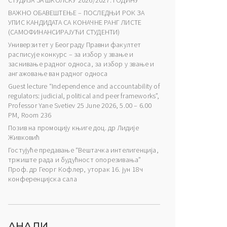
СТУДИЈА ЗА ШКОЛСКУ 2026/2027. ГОДИНУ
ВАЖНО ОБАВЕШТЕЊЕ – ПОСЛЕДЊИ РОК ЗА
УПИС КАНДИДАТА СА КОНАЧНЕ РАНГ ЛИСТЕ
(САМОФИНАНСИРАЈУЋИ СТУДЕНТИ)
Универзитет у Београду Правни факултет
расписује конкурс – за избор у звање и
заснивање радног односа, за избор у звање и
ангажовање ван радног односа
Guest lecture “Independence and accountability of
regulators: judicial, political and peer frameworks”,
Professor Yane Svetiev 25 June 2026, 5.00 – 6.00
PM, Room 236
Позив на промоцију књиге доц. др Лидије
Живковић
Гостујуће предавање “Вештачка интелигенција,
тржиште рада и будућност опорезивања”
Проф. др Георг Кофлер, уторак 16. јун 18ч
конференцијска сала
АНАЛИ