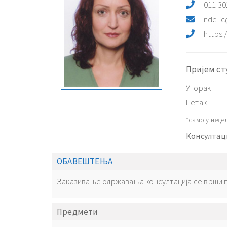
011 30
ndelic
https:
Пријем ст
Уторак
Петак
*само у неде
Консултаци
ОБАВЕШТЕЊА
Заказивање одржавања консултација се врши п
Предмети