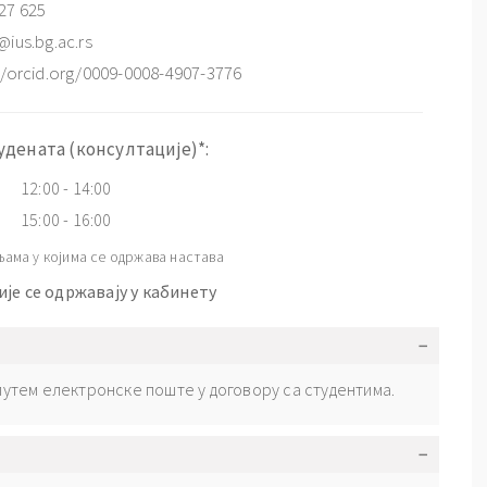
27 625
@ius.bg.ac.rs
//orcid.org/0009-0008-4907-3776
удената (консултације)*:
12:00 - 14:00
15:00 - 16:00
љама у којима се одржава настава
је се одржавају у кабинету
утем електронске поште у договору са студентима.