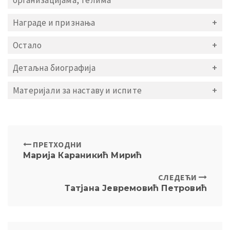
организацијама, телима
Награде и признања
Остало
Детаљна биографија
Материјали за наставу и испите
ПРЕТХОДНИ
Марија Караникић Мирић
СЛЕДЕЋИ
Татјана Јевремовић Петровић