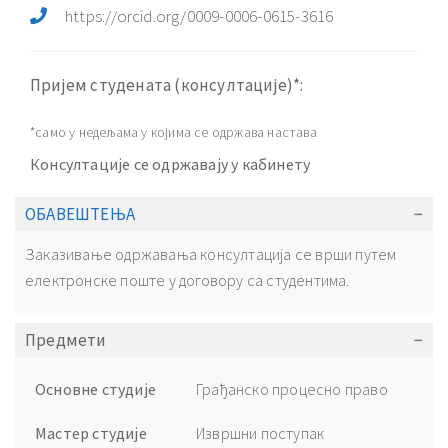
https://orcid.org/0009-0006-0615-3616
Пријем студената (консултације)*:
*само у недељама у којима се одржава настава
Консултације се одржавају у кабинету
ОБАВЕШТЕЊА
Заказивање одржавања консултација се врши путем
електронске поште у договору са студентима.
Предмети
Основне студије
Грађанско процесно право
Мастер студије
Извршни поступак