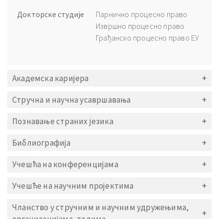
Докторске студије
Парнично процесно право
Извршно процесно право
Грађанско процесно право ЕУ
Академска каријера
Стручна и научна усавршавања
Познавање страних језика
Библиографија
Учешћа на конференцијама
Учешће на научним пројектима
Чланство у стручним и научним удружењима,