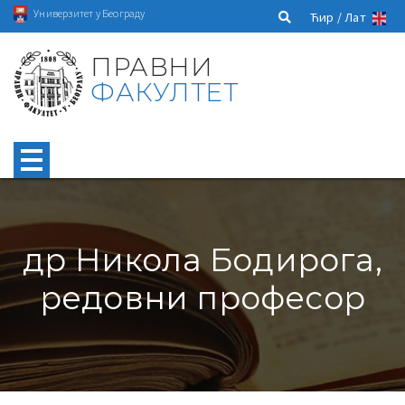
Универзитет у Београду
Ћир /
Лат
ПРАВНИ
ФАКУЛТЕТ
др Никола Бодирога,
редовни професор