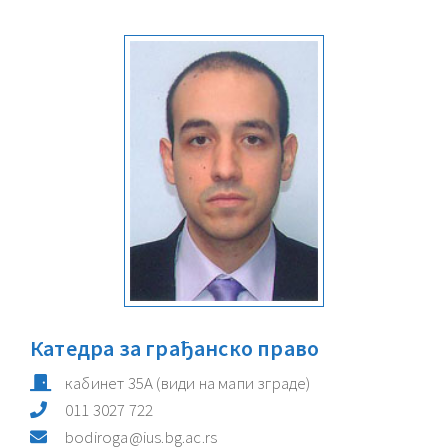
Катедра за грађанско право
кабинет
35A
(види на мапи зграде)
011 3027 722
bodiroga@ius.bg.ac.rs