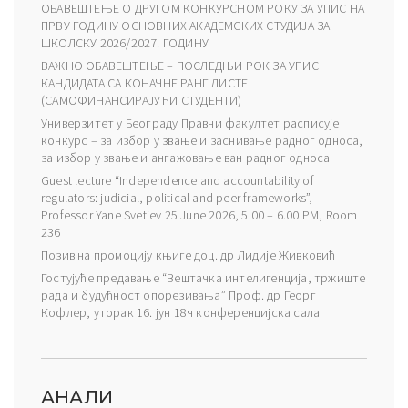
ОБАВЕШТЕЊЕ О ДРУГОМ КОНКУРСНОМ РОКУ ЗА УПИС НА
ПРВУ ГОДИНУ ОСНОВНИХ АКАДЕМСКИХ СТУДИЈА ЗА
ШКОЛСКУ 2026/2027. ГОДИНУ
ВАЖНО ОБАВЕШТЕЊЕ – ПОСЛЕДЊИ РОК ЗА УПИС
КАНДИДАТА СА КОНАЧНЕ РАНГ ЛИСТЕ
(САМОФИНАНСИРАЈУЋИ СТУДЕНТИ)
Универзитет у Београду Правни факултет расписује
конкурс – за избор у звање и заснивање радног односа,
за избор у звање и ангажовање ван радног односа
Guest lecture “Independence and accountability of
regulators: judicial, political and peer frameworks”,
Professor Yane Svetiev 25 June 2026, 5.00 – 6.00 PM, Room
236
Позив на промоцију књиге доц. др Лидије Живковић
Гостујуће предавање “Вештачка интелигенција, тржиште
рада и будућност опорезивања” Проф. др Георг
Кофлер, уторак 16. јун 18ч конференцијска сала
АНАЛИ