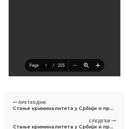
ПРЕТХОДНИ
Стање криминалитета у Србији и правна средства реаговања – I део
СЛЕДЕЋИ
Стање криминалитета у Србији и правна средства реаговања – III део