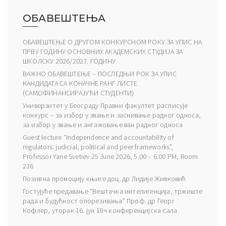
ОБАВЕШТЕЊА
ОБАВЕШТЕЊЕ О ДРУГОМ КОНКУРСНОМ РОКУ ЗА УПИС НА
ПРВУ ГОДИНУ ОСНОВНИХ АКАДЕМСКИХ СТУДИЈА ЗА
ШКОЛСКУ 2026/2027. ГОДИНУ
ВАЖНО ОБАВЕШТЕЊЕ – ПОСЛЕДЊИ РОК ЗА УПИС
КАНДИДАТА СА КОНАЧНЕ РАНГ ЛИСТЕ
(САМОФИНАНСИРАЈУЋИ СТУДЕНТИ)
Универзитет у Београду Правни факултет расписује
конкурс – за избор у звање и заснивање радног односа,
за избор у звање и ангажовање ван радног односа
Guest lecture “Independence and accountability of
regulators: judicial, political and peer frameworks”,
Professor Yane Svetiev 25 June 2026, 5.00 – 6.00 PM, Room
236
Позив на промоцију књиге доц. др Лидије Живковић
Гостујуће предавање “Вештачка интелигенција, тржиште
рада и будућност опорезивања” Проф. др Георг
Кофлер, уторак 16. јун 18ч конференцијска сала