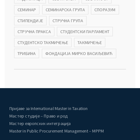
СЕМИНАР
СЕМИНАРСКА ГРУПА
СПОРАЗУМ
СТИПЕНДИЈЕ
СТРУЧНА ГРУПА
СТРУЧНА ПРАКСА
СТУДЕНТСКИ ПАРЛАМЕНТ
СТУДЕНТСКО ТАКМИЧЕЊЕ
ТАКМИЧЕЊЕ
ТРИБИНА
ФОНДАЦИЈА МИРКО ВАСИЉЕВИЋ
Пријаве за International Master in Taxation
Мастер студије – Право и род
Мастер европских интеграција
Master in Public Procurement Management – MPPM