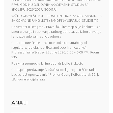
PRVU GODINU OSNOVNIH AKADEMSKIH STUDIJA ZA
ŠKOLSKU 2026/2027. GODINU
VAŽNO OBAVEŠTENJE – POSLEDNJI ROK ZA UPIS KANDIDATA
SA KONAČNE RANG LISTE (SAMOFINANSIRAJUĆI STUDENTI)
Univerzitet u Beogradu Pravni fakultet raspisuje konkurs – za
izbor u zvanje i zasnivanje radnog odnosa, za izbor u zvanje
i angažovanje van radnog odnosa
Guest lecture “Independence and accountability of
regulators: judicial, political and peer frameworks”,
Professor Yane Svetiev 25 June 2026, 5.00 – 6.00 PM, Room
236
Poziv na promociju knjige doc. dr Lidije Živković
Gostujuće predavanje “Veštačka inteligencija, tržište rada i
budućnost oporezivanja” Prof. dr Georg Kofler, utorak 16. jun
18č konferencijska sala
ANALI