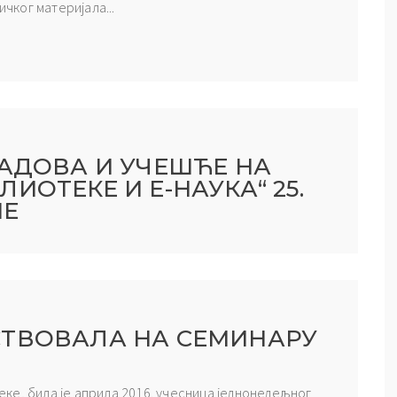
ког материјала...
РАДОВА И УЧЕШЋЕ НА
ИОТЕКЕ И Е-НАУКА“ 25.
НЕ
СТВОВАЛА НА СЕМИНАРУ
ке, била је априла 2016. учесница једнонедељног