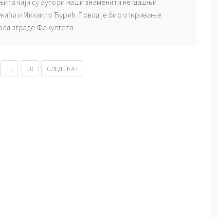
њига чији су аутори наши знаменити негдашњи
кића и Михаило Ђурић. Повод је био откривање
ред зграде Факултета.
…
10
СЛЕДЕЋА ›