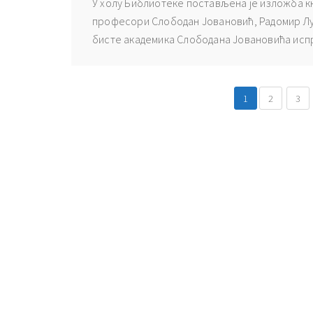
У холу Библиотеке постављена је изложба к
професори Слободан Јовановић, Радомир Лу
бисте академика Слободана Јовановића исп
1
2
3