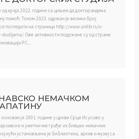
 од краја 2022. године са циљем да докторандима
у помоћ. Током 2023. одржан је велики број
е погледати на страници http://www.unilib.rs/o-
m-studijama/ Ове активности подржане су од стране
новација РС....
УНАВСКО НЕМАЧКОМ
 АПAТИНУ
 основан је 2001. године у цркви Срце Исусово у
архивске и уметничке грађе из бивших немачких
ој кући установљена је библиотека, архив и музеј са