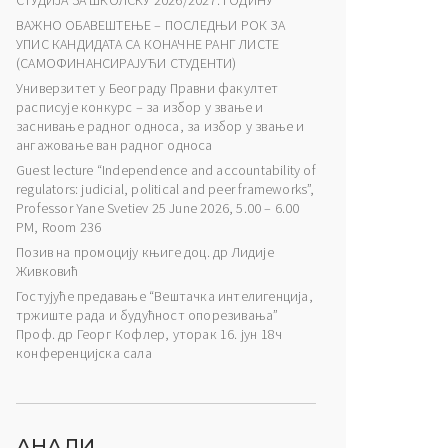
СТУДИЈА ЗА ШКОЛСКУ 2026/2027. ГОДИНУ
ВАЖНО ОБАВЕШТЕЊЕ – ПОСЛЕДЊИ РОК ЗА
УПИС КАНДИДАТА СА КОНАЧНЕ РАНГ ЛИСТЕ
(САМОФИНАНСИРАЈУЋИ СТУДЕНТИ)
Универзитет у Београду Правни факултет
расписује конкурс – за избор у звање и
заснивање радног односа, за избор у звање и
ангажовање ван радног односа
Guest lecture “Independence and accountability of
regulators: judicial, political and peer frameworks”,
Professor Yane Svetiev 25 June 2026, 5.00 – 6.00
PM, Room 236
Позив на промоцију књиге доц. др Лидије
Живковић
Гостујуће предавање “Вештачка интелигенција,
тржиште рада и будућност опорезивања”
Проф. др Георг Кофлер, уторак 16. јун 18ч
конференцијска сала
АНАЛИ