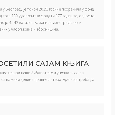
у Београду је током 2015. године похранила у фонд
 тога 130 у депозитни фонд ) и 177 годишта, односно
но је 4.142 каталошка записа монографских и
љених у часописима и зборницима.
ОСЕТИЛИ САЈАМ КЊИГА
иблиотекари наше библиотеке и упознали се са
 са важним делима правне литературе која треба да