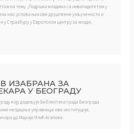
том на тему „Подршка младима са инвалидитетом у
еза као услова њихове друштвене укључености и
н у Стразбуру у Европском центру за младе,
В ИЗАБРАНА ЗА
КАРА У БЕОГРАДУ
граду коју додељује Библиотека града Београда
 име негдашње управнице ове институције,
ичара др Марије Илић Агапове.