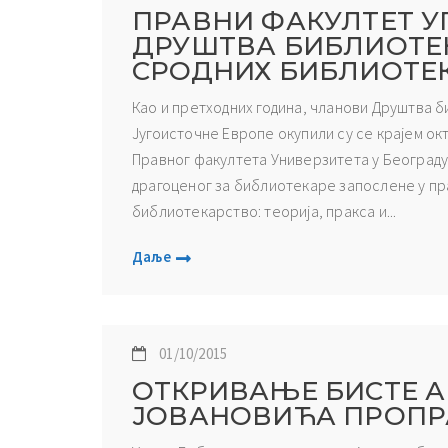
ПРАВНИ ФАКУЛТЕТ У
ДРУШТВА БИБЛИОТЕ
СРОДНИХ БИБЛИОТЕК
Као и претходних година, чланови Друштва 
Југоисточне Европе окупили су се крајем окт
Правног факултета Универзитета у Београду.
драгоценог за библиотекаре запослене у пр
библиотекарство: теорија, пракса и...
Даље
01/10/2015
ОТКРИВАЊЕ БИСТЕ 
ЈОВАНОВИЋА ПРОП