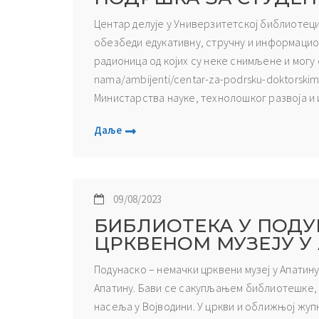
Центар делује у Универзитетској библиотеци
обезбеди едукативну, стручну и информацион
радионица од којих су неке снимљене и могу с
nama/ambijenti/centar-za-podrsku-doktorski
Министарства науке, технолошког развоја и и
Даље
09/08/2023
БИБЛИОТЕКА У ПОД
ЦРКВЕНОМ МУЗЕЈУ У
Подунаско – немачки црквени музеј у Апатину
Апатину. Бави се сакупљањем библиотешке, 
насеља у Војводини. У цркви и оближњој жупн