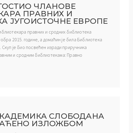
ГОСТИО ЧЛАНОВЕ
КАРА ПРАВНИХ И
А ЈУГОИСТОЧНЕ ЕВРОПЕ
библиотекара правних и сродних библиотека
обра 2015. године, а домаћин је била Библиотека
 Скуп је био посвећен изради приручника
авним и сродним библиотекама: Правно
АКАДЕМИКА СЛОБОДАНА
РАЋЕНО ИЗЛОЖБОМ