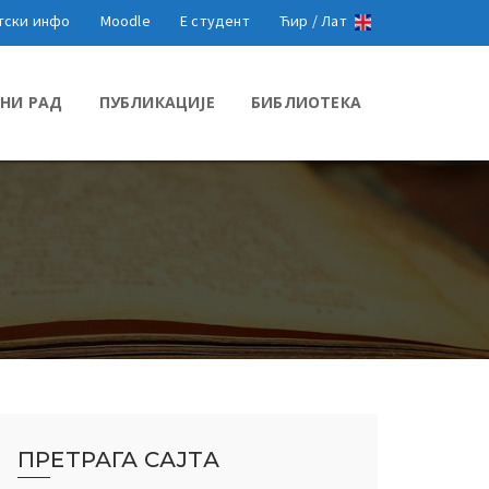
тски инфо
Moodle
Е студент
Ћир /
Лат
НИ РАД
ПУБЛИКАЦИЈЕ
БИБЛИОТЕКА
ПРЕТРАГА САЈТА