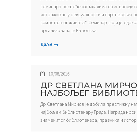
семинара посвећеног младима са инвалидите
истраживању сексуалности и партнерских в
самосталног живота“. Семинар, који је одржа
организовала је Европска...
Даље
10/08/2016
ДР СВЕТЛАНА МИРЧО
НАЈБОЉЕГ БИБЛИОТЕ
Др Светлана Мирчов је добила престижну на
најбољем библиотекару Града. Награда носи
знаменитог библиотекара, правника и истор