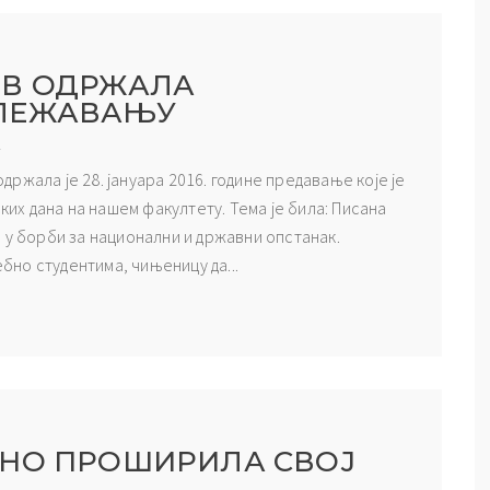
ОВ ОДРЖАЛА
ЕЛЕЖАВАЊУ
А
ржала је 28. јануара 2016. године предавање које је
х дана на нашем факултету. Тема је била: Писана
 у борби за национални и државни опстанак.
но студентима, чињеницу да...
ЈНО ПРОШИРИЛА СВОЈ