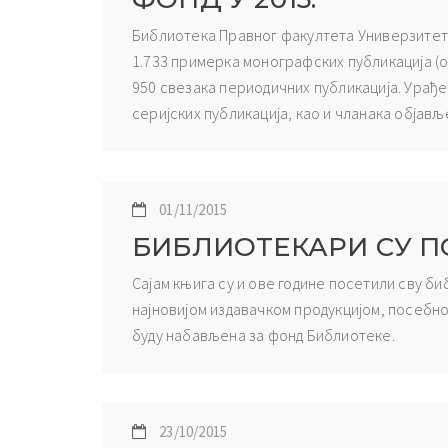
Библиотека Правног факултета Универзитета 
1.733 примерка монографских публикација (од
950 свезака периодичних публикација. Урађе
серијских публикација, као и чланака објав
01/11/2015
БИБЛИОТЕКАРИ СУ П
Сајам књига су и ове године посетили сву б
најновијом издавачком продукцијом, посебно
буду набављена за фонд Библиотеке.
23/10/2015