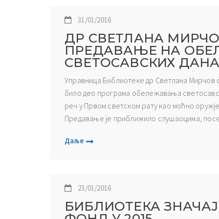
31/01/2016
ДР СВЕТЛАНА МИРЧ
ПРЕДАВАЊЕ НА ОБ
СВЕТОСАВСКИХ ДАН
Управница Библиотеке др Светлана Мирчов од
било део програма обележавања светосавски
реч у Првом светском рату као моћно оружје
Предавање је приближило слушаоцима, посеб
Даље
23/01/2016
БИБЛИОТЕКА ЗНАЧА
ФОНД У 2015.