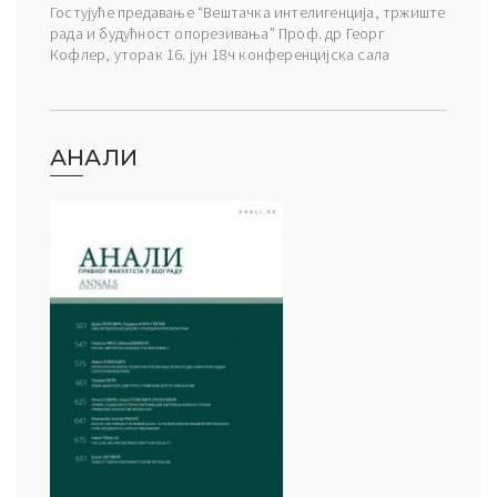
Гостујуће предавање “Вештачка интелигенција, тржиште
рада и будућност опорезивања” Проф. др Георг
Кофлер, уторак 16. јун 18ч конференцијска сала
АНАЛИ