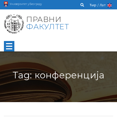
Универзитет у Београду
Ћир /
Лат
ПРАВНИ
ФАКУЛТЕТ
Tag: конференција