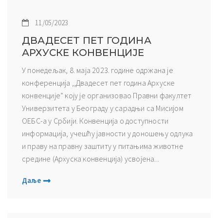
11/05/2023
ДВАДЕСЕТ ПЕТ ГОДИНА
АРХУСКЕ КОНВЕНЦИЈЕ
У понедељак, 8. маја 2023. године одржана је
конференција ,,Двадесет пет година Архуске
конвенције” коју је организовао Правни факултет
Универзитета у Београду у сарадњи са Мисијом
ОЕБС-а у Србији. Конвенција о доступности
информација, учешћу јавности у доношењу одлука
и праву на правну заштиту у питањима животне
средине (Архуска конвенција) усвојена...
Даље