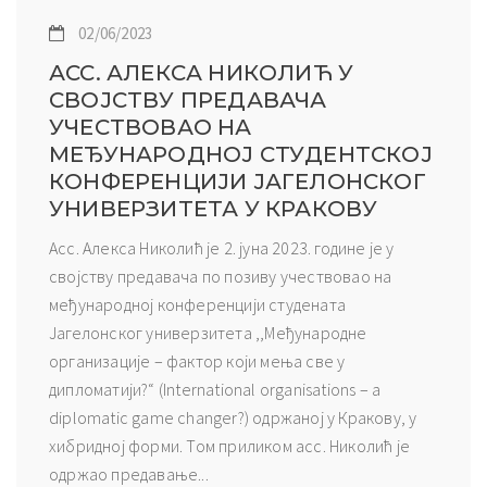
02/06/2023
АСС. АЛЕКСА НИКОЛИЋ У
СВОЈСТВУ ПРЕДАВАЧА
УЧЕСТВОВАО НА
МЕЂУНАРОДНОЈ СТУДЕНТСКОЈ
КОНФЕРЕНЦИЈИ ЈАГЕЛОНСКОГ
УНИВЕРЗИТЕТА У КРАКОВУ
Асс. Алекса Николић је 2. јуна 2023. године је у
својству предавача по позиву учествовао на
међународној конференцији студената
Јагелонског универзитета ,,Meђународне
организације – фактор који мења све у
дипломатији?“ (International organisations – a
diplomatic game changer?) одржаној у Кракову, у
хибридној форми. Том приликом асс. Николић је
одржао предавање...