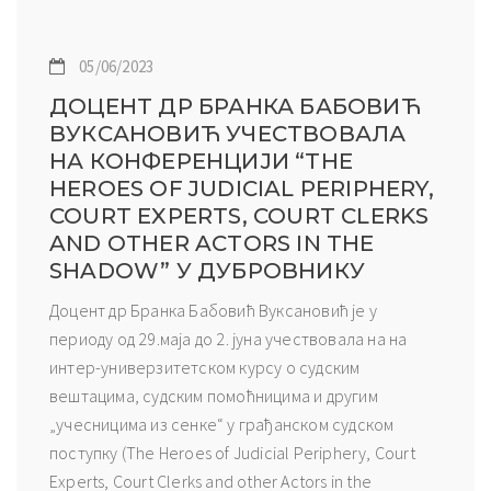
05/06/2023
ДОЦЕНТ ДР БРАНКА БАБОВИЋ
ВУКСАНОВИЋ УЧЕСТВОВАЛА
НА КОНФЕРЕНЦИЈИ “THE
HEROES OF JUDICIAL PERIPHERY,
COURT EXPERTS, COURT CLERKS
AND OTHER ACTORS IN THE
SHADOW” У ДУБРОВНИКУ
Доцент др Бранка Бабовић Вуксановић је у
периоду од 29.маја до 2. јуна учествовала на на
интер-универзитетском курсу о судским
вештацима, судским помоћницима и другим
„учесницима из сенке“ у грађанском судском
поступку (The Heroes of Judicial Periphery, Court
Experts, Court Clerks and other Actors in the