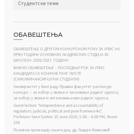
Студентске теме
ОБАВЕШТЕЊА
ОБАВЕШТЕЊЕ О ДРУГОМ КОНКУРСНОМ РОКУ ЗА УПИС НА
ПРВУ ГОДИНУ ОСНОВНИХ АКАДЕМСКИХ СТУДИЈА ЗА
ШКОЛСКУ 2026/2027. ГОДИНУ
ВАЖНО ОБАВЕШТЕЊЕ – ПОСЛЕДЊИ РОК ЗА УПИС
КАНДИДАТА СА КОНАЧНЕ РАНГ ЛИСТЕ
(САМОФИНАНСИРАЈУЋИ СТУДЕНТИ)
Универзитет у Београду Правни факултет расписује
конкурс – за избор у звање и заснивање радног односа,
за избор у звање и ангажовање ван радног односа
Guest lecture “Independence and accountability of
regulators: judicial, political and peer frameworks”,
Professor Yane Svetiev 25 June 2026, 5.00 – 6.00 PM, Room
236
Позив на промоцију књиге доц. др Лидије Живковић