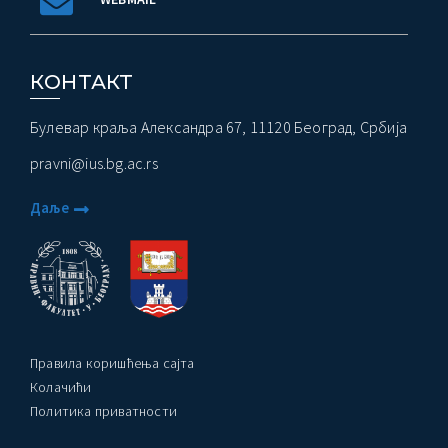
ађеност Пословања” – Догађаји
КОНТАКТ
Булевар краља Александра 67, 11120 Београд, Србија
pravni@ius.bg.ac.rs
Даље
Правила коришћења сајта
Колачићи
Политика приватности