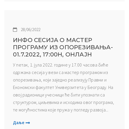
28/06/2022
ИНФО СЕСИЈА О МАСТЕР
ПРОГРАМУ ИЗ ОПОРЕЗИВАЊА-
01.7.2022, 17:00H, ОНЛАЈН
У петак, 1. јула 2022. године у 17.00 часова биће
одржана сесија у вези са мастер програмом из
опорезивања, који заједно реализују Правни и
Економски факултет Универзитета у Београду. На
овој радионици учесници ће бити упознати са
структуром, циљевима и исходима овог програма,
те могућностима које пружа у погледу развоја...
Даље