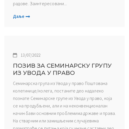
радове. Заинтересовани...
Даље
13/07/2022
ПОЗИВ ЗА СЕМИНАРСКУ ГРУПУ
ИЗ УВОДА У ПРАВО
Семинарскa група из Увода у право Поштована
колегинице/колега, постаните део надалеко
познате Семинарске групе из Увода у право, која
се на продубљени, али и на неконвенционалан
начин бави основним проблемима државе и права.
На стварним или замишљеним случајевима
разматраће се питања која су иначе саставни део