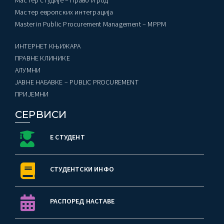
Мастер студије – Право и род
Мастер европских интеграција
ађеност Пословања” – Догађаји
Master in Public Procurement Management – MPPM
ИНТЕРНЕТ КЊИЖАРА
ПРАВНЕ КЛИНИКЕ
AЛУМНИ
ЈАВНЕ НАБАВКЕ – PUBLIC PROCUREMENT
ПРИЈЕМНИ
СЕРВИСИ
Е СТУДЕНТ
СТУДЕНТСКИ ИНФО
РАСПОРЕД НАСТАВЕ