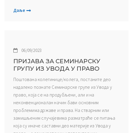
Даље
06/09/2023
ПРИЈАВА ЗА СЕМИНАРСКУ
ГРУПУ ИЗ УВОДА У ПРАВО
Поштована колегинице/колега, постаните део
надалеко познате Семинарске групе из Увода у
право, која се на продубљени, али и на
неконвенционалан начин бави основним
проблемима државе и права. На стварним или
замишљеним случајевима разматраће се питања
која су иначе саставни део материје из Увода у