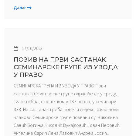
Даље
17/10/2023
ПОЗИВ НА ПРВИ САСТАНАК
СЕМИНАРСКЕ ГРУПЕ ИЗ УВОДА
У ПРАВО
СЕМИНАРСКА ГРУПА ИЗ УВОДА У ПРАВО Први
састанак Семинарске групе одржаће се у среду,
18. октобра, с почетком у 18 часова, у семинару
333. На састанак треба понети индекс, а као нови
чланови Семинарске групе позвани су: Николина
Савић Богиња Николић Вукајловић Јован Перовић
Ангелина Сарић Лена Лазовић Андреа Јосић...