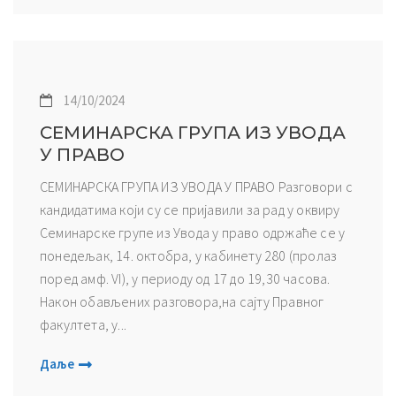
14/10/2024
СЕМИНАРСКА ГРУПА ИЗ УВОДА
У ПРАВО
СЕМИНАРСКА ГРУПА ИЗ УВОДА У ПРАВО Разговори с
кандидатима који су се пријавили за рад у оквиру
Семинарске групе из Увода у право одржаће се у
понедељак, 14. октобра, у кабинету 280 (пролаз
поред амф. VI), у периоду од 17 до 19,30 часова.
Након обављених разговора,на сајту Правног
факултета, у...
Даље