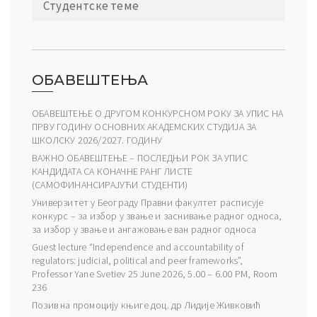
Студентске теме
ОБАВЕШТЕЊА
ОБАВЕШТЕЊЕ О ДРУГОМ КОНКУРСНОМ РОКУ ЗА УПИС НА
ПРВУ ГОДИНУ ОСНОВНИХ АКАДЕМСКИХ СТУДИЈА ЗА
ШКОЛСКУ 2026/2027. ГОДИНУ
ВАЖНО ОБАВЕШТЕЊЕ – ПОСЛЕДЊИ РОК ЗА УПИС
КАНДИДАТА СА КОНАЧНЕ РАНГ ЛИСТЕ
(САМОФИНАНСИРАЈУЋИ СТУДЕНТИ)
Универзитет у Београду Правни факултет расписује
конкурс – за избор у звање и заснивање радног односа,
за избор у звање и ангажовање ван радног односа
Guest lecture “Independence and accountability of
regulators: judicial, political and peer frameworks”,
Professor Yane Svetiev 25 June 2026, 5.00 – 6.00 PM, Room
236
Позив на промоцију књиге доц. др Лидије Живковић