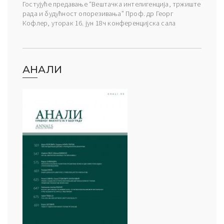
Гостујуће предавање “Вештачка интелигенција, тржиште
рада и будућност опорезивања” Проф. др Георг
Кофлер, уторак 16. јун 18ч конференцијска сала
АНАЛИ