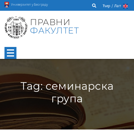
Универзитет у Београду
Ћир /
Лат
ПРАВНИ
ФАКУЛТЕТ
Tag: семинарска
група