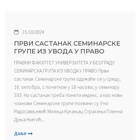
15/10/2024
ПРВИ САСТАНАК СЕМИНАРСКЕ
ГРУПЕ ИЗ УВОДА У ПРАВО
ПРАВНИ ФАКУЛТЕТ УНИВЕРЗИТЕТА У БЕОГРАДУ
СЕМИНАРСКА ГРУПА ИЗ УВОДА У ПРАВО Први
састанак Семинарске групе одржаће се у среду,
16. октобра, с почетком у 18 часова, у семинару
333. На састанак треба понети индекс, а као нови
чланови Семинарске групе позвани су: Уна
Радосављевић Милица Кукањац Страхиња Пленча
Дуња Његић...
Даље