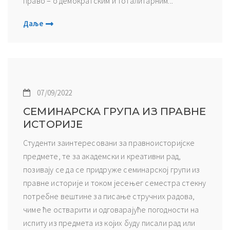
право – о демократским и тоталитарним...
Даље
07/09/2022
СЕМИНАРСКА ГРУПА ИЗ ПРАВНЕ
ИСТОРИЈЕ
Студенти заинтересовани за правноисторијске
предмете, те за академски и креативни рад,
позивају се да се придруже семинарској групи из
правне историје и током јесењег семестра стекну
потребне вештине за писање стручних радова,
чиме ће остварити и одговарајуће погодности на
испиту из предмета из којих буду писали рад или