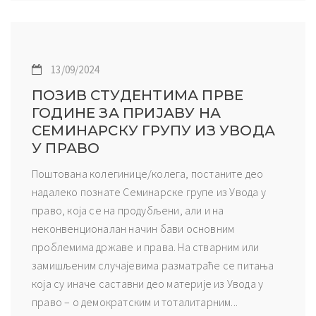
13/09/2024
ПОЗИВ СТУДЕНТИМА ПРВЕ
ГОДИНЕ ЗА ПРИЈАВУ НА
СЕМИНАРСКУ ГРУПУ ИЗ УВОДА
У ПРАВО
Поштована колегинице/колега, постаните део
надалеко познате Семинарске групе из Увода у
право, која се на продубљени, али и на
неконвенционалан начин бави основним
проблемима државе и права. На стварним или
замишљеним случајевима разматраће се питања
која су иначе саставни део материје из Увода у
право – о демократским и тоталитарним...