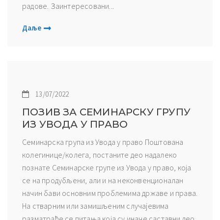
радове. Заинтересовани...
Даље
13/07/2022
ПОЗИВ ЗА СЕМИНАРСКУ ГРУПУ
ИЗ УВОДА У ПРАВО
Семинарскa група из Увода у право Поштована
колегинице/колега, постаните део надалеко
познате Семинарске групе из Увода у право, која
се на продубљени, али и на неконвенционалан
начин бави основним проблемима државе и права.
На стварним или замишљеним случајевима
разматраће се питања која су иначе саставни део