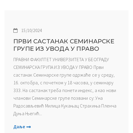
15/10/2024
ПРВИ САСТАНАК СЕМИНАРСКЕ
ГРУПЕ ИЗ УВОДА У ПРАВО
ПРАВНИ ФАКУЛТЕТ УНИВЕРЗИТЕТА У БЕОГРАДУ
СЕМИНАРСКА ГРУПА ИЗ УВОДА У ПРАВО Први
састанак Семинарске групе одржаће се у среду,
16. октобра, с почетком у 18 часова, у семинару
333. На састанак треба понети индекс, а као нови
чланови Семинарске групе позвани су: Уна
Радосављевић Милица Кукањац Страхиња Пленча
Дуња Његић...
Даље