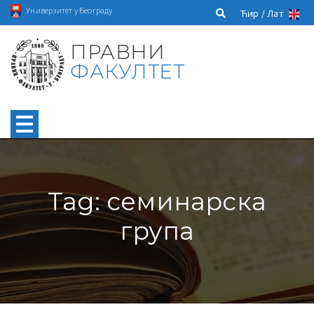
Универзитет у Београду
Ћир /
Лат
ПРАВНИ
ФАКУЛТЕТ
Tag: семинарска
група