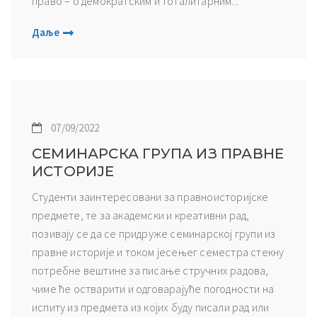
право – о демократским и тоталитарним...
Даље
07/09/2022
СЕМИНАРСКА ГРУПА ИЗ ПРАВНЕ
ИСТОРИЈЕ
Студенти заинтересовани за правноисторијске
предмете, те за академски и креативни рад,
позивају се да се придруже семинарској групи из
правне историје и током јесењег семестра стекну
потребне вештине за писање стручних радова,
чиме ће остварити и одговарајуће погодности на
испиту из предмета из којих буду писали рад или