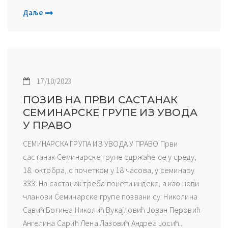
Даље
17/10/2023
ПОЗИВ НА ПРВИ САСТАНАК
СЕМИНАРСКЕ ГРУПЕ ИЗ УВОДА
У ПРАВО
СЕМИНАРСКА ГРУПА ИЗ УВОДА У ПРАВО Први
састанак Семинарске групе одржаће се у среду,
18. октобра, с почетком у 18 часова, у семинару
333. На састанак треба понети индекс, а као нови
чланови Семинарске групе позвани су: Николина
Савић Богиња Николић Вукајловић Јован Перовић
Ангелина Сарић Лена Лазовић Андреа Јосић...