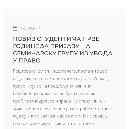
13/09/2024
ПОЗИВ СТУДЕНТИМА ПРВЕ
ГОДИНЕ ЗА ПРИЈАВУ НА
СЕМИНАРСКУ ГРУПУ ИЗ УВОДА
У ПРАВО
Поштована колегинице/колега, постаните део
надалеко познате Семинарске групе из Увода у
право, која се на продубљени, али и на
неконвенционалан начин бави основним
проблемима државе и права. На стварним или
замишљеним случајевима разматраће се питања
која су иначе саставни део материје из Увода у
право – о демократским и тоталитарним...