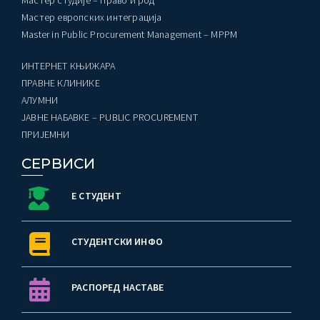
Мастер студије – Право и род
Мастер европских интеграција
ађеност Пословања” – Догађаји
Master in Public Procurement Management – MPPM
ИНТЕРНЕТ КЊИЖАРА
ПРАВНЕ КЛИНИКЕ
AЛУМНИ
ЈАВНЕ НАБАВКЕ – PUBLIC PROCUREMENT
ПРИЈЕМНИ
СЕРВИСИ
Е СТУДЕНТ
СТУДЕНТСКИ ИНФО
РАСПОРЕД НАСТАВЕ