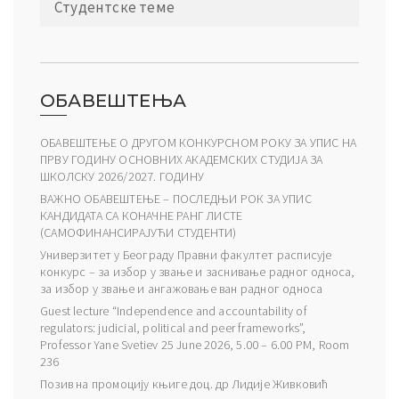
Студентске теме
ОБАВЕШТЕЊА
ОБАВЕШТЕЊЕ О ДРУГОМ КОНКУРСНОМ РОКУ ЗА УПИС НА
ПРВУ ГОДИНУ ОСНОВНИХ АКАДЕМСКИХ СТУДИЈА ЗА
ШКОЛСКУ 2026/2027. ГОДИНУ
ВАЖНО ОБАВЕШТЕЊЕ – ПОСЛЕДЊИ РОК ЗА УПИС
КАНДИДАТА СА КОНАЧНЕ РАНГ ЛИСТЕ
(САМОФИНАНСИРАЈУЋИ СТУДЕНТИ)
Универзитет у Београду Правни факултет расписује
конкурс – за избор у звање и заснивање радног односа,
за избор у звање и ангажовање ван радног односа
Guest lecture “Independence and accountability of
regulators: judicial, political and peer frameworks”,
Professor Yane Svetiev 25 June 2026, 5.00 – 6.00 PM, Room
236
Позив на промоцију књиге доц. др Лидије Живковић