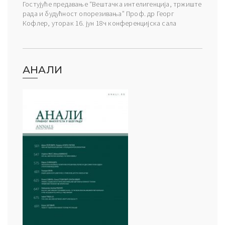
Гостујуће предавање “Вештачка интелигенција, тржиште
рада и будућност опорезивања” Проф. др Георг
Кофлер, уторак 16. јун 18ч конференцијска сала
АНАЛИ