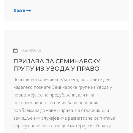
Даље
06/09/2023
ПРИЈАВА ЗА СЕМИНАРСКУ
ГРУПУ ИЗ УВОДА У ПРАВО
Поштована колегинице/колега, постаните део
надалеко познате Семинарске групе из Увода у
право, која се на продубљени, али и на
неконвенционалан начин бави основним
проблемима државе и права. На стварним или
замишљеним случајевима разматраће се питања
која су иначе саставни део материје из Увода у