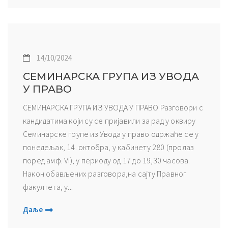
14/10/2024
СЕМИНАРСКА ГРУПА ИЗ УВОДА
У ПРАВО
СЕМИНАРСКА ГРУПА ИЗ УВОДА У ПРАВО Разговори с
кандидатима који су се пријавили за рад у оквиру
Семинарске групе из Увода у право одржаће се у
понедељак, 14. октобра, у кабинету 280 (пролаз
поред амф. VI), у периоду од 17 до 19,30 часова.
Након обављених разговора,на сајту Правног
факултета, у...
Даље