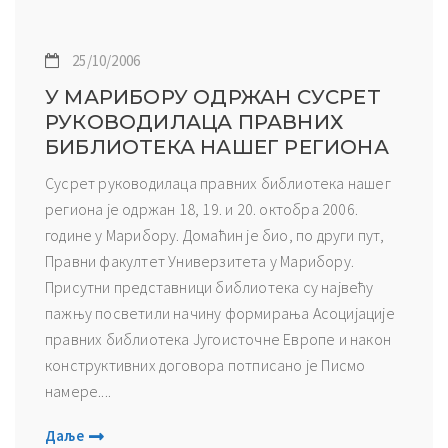
25/10/2006
У МАРИБОРУ ОДРЖАН СУСРЕТ
РУКОВОДИЛАЦА ПРАВНИХ
БИБЛИОТЕКА НАШЕГ РЕГИОНА
Сусрет руководилаца правних библиотека нашег
региона је одржан 18, 19. и 20. октобра 2006.
године у Марибору. Домаћин је био, по други пут,
Правни факултет Универзитета у Марибору.
Присутни представници библиотека су највећу
пажњу посветили начину формирања Асоцијације
правних библиотека Југоисточне Европе и након
конструктивних договора потписано је Писмо
намере....
Даље