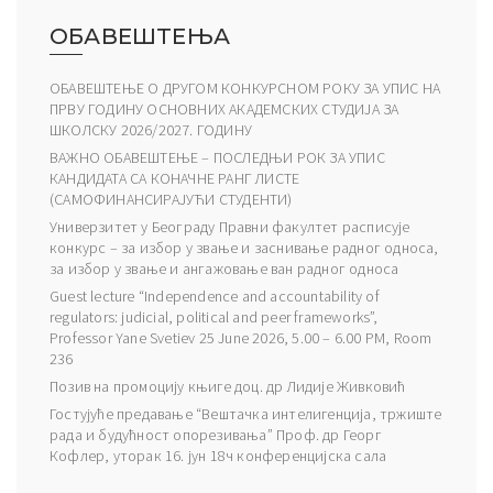
ОБАВЕШТЕЊА
ОБАВЕШТЕЊЕ О ДРУГОМ КОНКУРСНОМ РОКУ ЗА УПИС НА
ПРВУ ГОДИНУ ОСНОВНИХ АКАДЕМСКИХ СТУДИЈА ЗА
ШКОЛСКУ 2026/2027. ГОДИНУ
ВАЖНО ОБАВЕШТЕЊЕ – ПОСЛЕДЊИ РОК ЗА УПИС
КАНДИДАТА СА КОНАЧНЕ РАНГ ЛИСТЕ
(САМОФИНАНСИРАЈУЋИ СТУДЕНТИ)
Универзитет у Београду Правни факултет расписује
конкурс – за избор у звање и заснивање радног односа,
за избор у звање и ангажовање ван радног односа
Guest lecture “Independence and accountability of
regulators: judicial, political and peer frameworks”,
Professor Yane Svetiev 25 June 2026, 5.00 – 6.00 PM, Room
236
Позив на промоцију књиге доц. др Лидије Живковић
Гостујуће предавање “Вештачка интелигенција, тржиште
рада и будућност опорезивања” Проф. др Георг
Кофлер, уторак 16. јун 18ч конференцијска сала