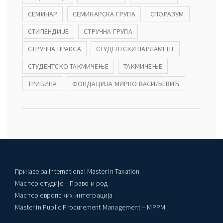
СЕМИНАР
СЕМИНАРСКА ГРУПА
СПОРАЗУМ
СТИПЕНДИЈЕ
СТРУЧНА ГРУПА
СТРУЧНА ПРАКСА
СТУДЕНТСКИ ПАРЛАМЕНТ
СТУДЕНТСКО ТАКМИЧЕЊЕ
ТАКМИЧЕЊЕ
ТРИБИНА
ФОНДАЦИЈА МИРКО ВАСИЉЕВИЋ
Пријаве за International Master in Taxation
Мастер студије – Право и род
Мастер европских интеграција
Master in Public Procurement Management – MPPM