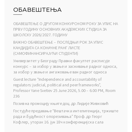
ОБАВЕШТЕЊА
ОБАВЕШТЕЊЕ О ДРУГОМ КОНКУРСНОМ РОКУ ЗА УПИС НА
ПРВУ ГОДИНУ ОСНОВНИХ АКАДЕМСКИХ СТУДИЈА ЗА
ШКОЛСКУ 2026/2027. ГОДИНУ
ВАЖНО ОБАВЕШТЕЊЕ – ПОСЛЕДЊИ РОК ЗА УПИС
КАНДИДАТА СА КОНАЧНЕ РАНГ ЛИСТЕ
(САМОФИНАНСИРАЈУЋИ СТУДЕНТИ)
Универзитет у Београду Правни факултет расписује
конкурс – за избор у звање и заснивање радног односа,
за избор у звање и ангажовање ван радног односа
Guest lecture “Independence and accountability of
regulators: judicial, political and peer frameworks”,
Professor Yane Svetiev 25 June 2026, 5.00 – 6.00 PM, Room
236
Позив на промоцију књиге доц. др Лидије Живковић
Гостујуће предавање “Вештачка интелигенција, тржиште
рада и будућност опорезивања” Проф. др Георг
Кофлер, уторак 16. јун 18ч конференцијска сала