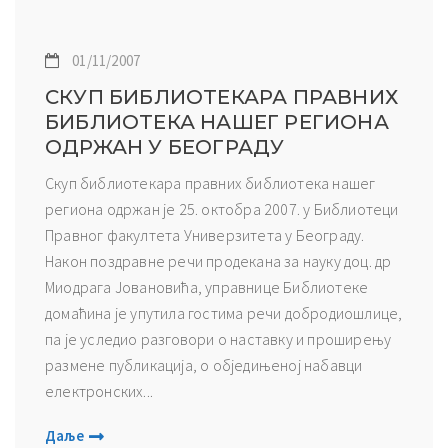
01/11/2007
СКУП БИБЛИОТЕКАРА ПРАВНИХ
БИБЛИОТЕКА НАШЕГ РЕГИОНА
ОДРЖАН У БЕОГРАДУ
Скуп библиотекара правних библиотека нашег
региона одржан је 25. октобра 2007. у Библиотеци
Правног факултета Универзитета у Београду.
Након поздравне речи продекана за науку доц. др
Миодрага Јовановића, управнице Библиотеке
домаћина је упутила гостима речи добродиошлице,
па је уследио разговори о наставку и проширењу
размене публикација, о обједињеној набавци
електронских...
Даље