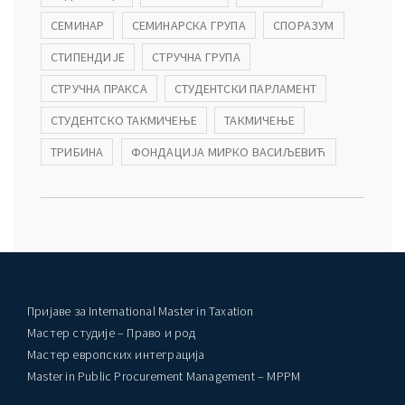
СЕМИНАР
СЕМИНАРСКА ГРУПА
СПОРАЗУМ
СТИПЕНДИЈЕ
СТРУЧНА ГРУПА
СТРУЧНА ПРАКСА
СТУДЕНТСКИ ПАРЛАМЕНТ
СТУДЕНТСКО ТАКМИЧЕЊЕ
ТАКМИЧЕЊЕ
ТРИБИНА
ФОНДАЦИЈА МИРКО ВАСИЉЕВИЋ
Пријаве за International Master in Taxation
Мастер студије – Право и род
Мастер европских интеграција
Master in Public Procurement Management – MPPM