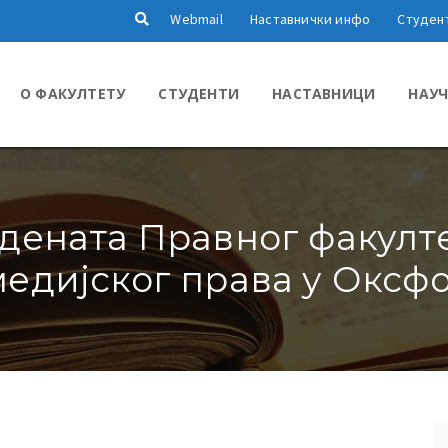
Webmail
Наставнички инфо
Студен
О ФАКУЛТЕТУ
СТУДЕНТИ
НАСТАВНИЦИ
НАУЧ
удената Правног факулт
медијског права у Оксф