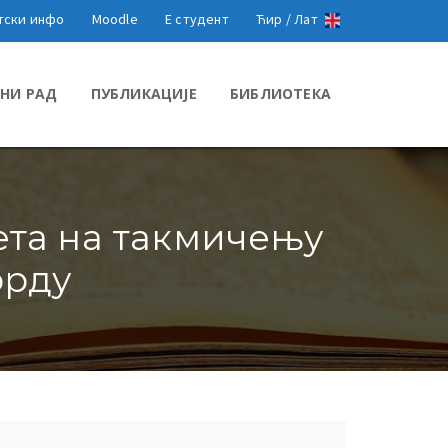
тски инфо
Moodle
Е студент
Ћир /
Лат
НИ РАД
ПУБЛИКАЦИЈЕ
БИБЛИОТЕКА
ета на такмичењу
орду