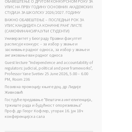
ОБАВЕШТЕЊЕ О ДРУГОМ КОНКУРСНОМ РОКУ ЗА
УПИС НА ПРВУ ГОДИНУ ОСНОВНИХ АКАДЕМСКИХ
СТУДИЈА ЗА ШКОЛСКУ 2026/2027. ГОДИНУ
ВАЖНО ОБАВЕШТЕЊЕ – ПОСЛЕДЊИ РОК ЗА
УПИС КАНДИДАТА СА КОНАЧНЕ РАНГ ЛИСТЕ
(САМОФИНАНСИРАЈУЋИ СТУДЕНТИ)
Универзитет у Београду Правни факултет
расписује конкурс – за избор у звање и
заснивање радног односа, за избор у звање и
ангажовање ван радног односа
Guest lecture “Independence and accountability of
regulators: judicial, political and peer frameworks”,
Professor Yane Svetiev 25 June 2026, 5.00 – 6.00
PM, Room 236
Позив на промоцију књиге доц. др Лидије
Живковић
Гостујуће предавање “Вештачка интелигенција,
тржиште рада и будућност опорезивања”
Проф. др Георг Кофлер, уторак 16. јун 18ч
конференцијска сала