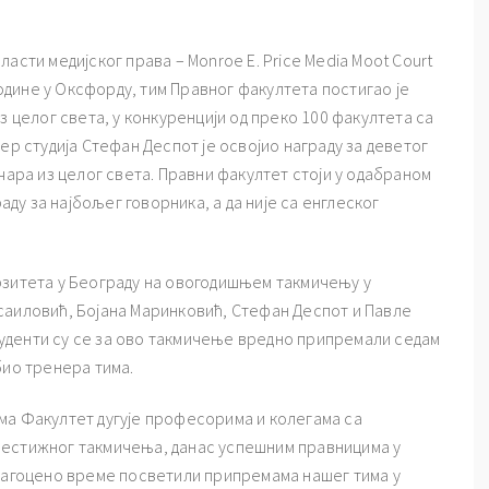
асти медијског права – Monroe E. Price Media Moot Court
 године у Оксфорду, тим Правног факултета постигао је
з целог света, у конкуренцији од преко 100 факултета са
ер студија Стефан Деспот је освојио награду за деветог
чара из целог света. Правни факултет стоји у одабраном
раду за најбољег говорника, а да није са енглеског
рзитета у Београду на овогодишњем такмичењу у
саиловић, Бојана Маринковић, Стефан Деспот и Павле
Студенти су се за ово такмичење вредно припремали седам
био тренера тима.
ма Факултет дугује професорима и колегама са
рестижног такмичења, данас успешним правницима у
драгоцено време посветили припремама нашег тима у