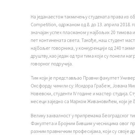
На једанаестом такмичењу студената права из обл
Competition, одржаном од 8. до 13. априла 2018.
значајан успех пласманом у најбољих 20 тимова и
пет континената света. Такође, наш студент маст
најбољег говорника, у конкуренцији од 240 такми
друштву,као један од три тима који су понели наг
говорног подручија.
Тим који је представљао Правни факултет Униве
Оксфорду чинили су: Исидора Грабеж, Јована Ми
Новевски, студенти IV године и мастер студија. 
месеци заједно са Марком Живановићем, који је 
Велику захвалност у припремама београдског ти
Факултета и бројним бившим учесницима овог п
разним правничким професијама, који су своје 