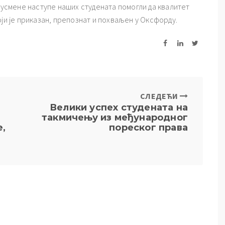
а усмене наступе наших студената помогли да квалитет
ји је приказан, препознат и похваљен у Оксфорду.
СЛЕДЕЋИ
Велики успех студената на
такмичењу из међународног
e,
пореског права