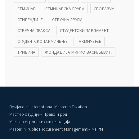
СЕМИНАР
СЕМИНАРСКА ГРУПА
СПОРАЗУМ
СТИПЕНДИЈЕ
СТРУЧНА ГРУПА
СТРУЧНА ПРАКСА
СТУДЕНТСКИ ПАРЛАМЕНТ
СТУДЕНТСКО ТАКМИЧЕЊЕ
ТАКМИЧЕЊЕ
ТРИБИНА
ФОНДАЦИЈА МИРКО ВАСИЉЕВИЋ
Пријаве за International Master in Taxation
Мастер студије – Право и род
Мастер европских интеграција
Master in Public Procurement Management – MPPM