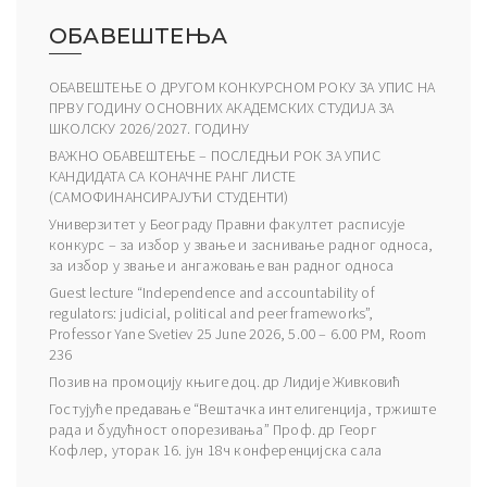
ОБАВЕШТЕЊА
ОБАВЕШТЕЊЕ О ДРУГОМ КОНКУРСНОМ РОКУ ЗА УПИС НА
ПРВУ ГОДИНУ ОСНОВНИХ АКАДЕМСКИХ СТУДИЈА ЗА
ШКОЛСКУ 2026/2027. ГОДИНУ
ВАЖНО ОБАВЕШТЕЊЕ – ПОСЛЕДЊИ РОК ЗА УПИС
КАНДИДАТА СА КОНАЧНЕ РАНГ ЛИСТЕ
(САМОФИНАНСИРАЈУЋИ СТУДЕНТИ)
Универзитет у Београду Правни факултет расписује
конкурс – за избор у звање и заснивање радног односа,
за избор у звање и ангажовање ван радног односа
Guest lecture “Independence and accountability of
regulators: judicial, political and peer frameworks”,
Professor Yane Svetiev 25 June 2026, 5.00 – 6.00 PM, Room
236
Позив на промоцију књиге доц. др Лидије Живковић
Гостујуће предавање “Вештачка интелигенција, тржиште
рада и будућност опорезивања” Проф. др Георг
Кофлер, уторак 16. јун 18ч конференцијска сала