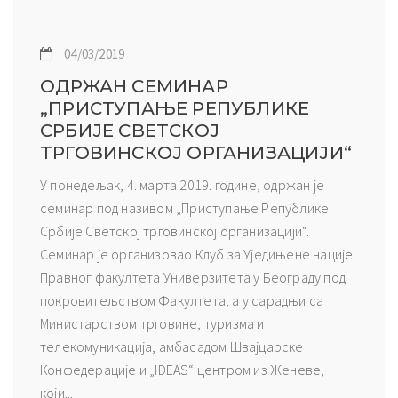
04/03/2019
ОДРЖАН СЕМИНАР
„ПРИСТУПАЊЕ РЕПУБЛИКЕ
СРБИЈЕ СВЕТСКОЈ
ТРГОВИНСКОЈ ОРГАНИЗАЦИЈИ“
У понедељак, 4. марта 2019. године, одржан је
семинар под називом „Приступање Републике
Србије Светској трговинској организацији“.
Семинар је организовао Клуб за Уједињене нације
Правног факултета Универзитета у Београду под
покровитељством Факултета, а у сарадњи са
Министарством трговине, туризма и
телекомуникација, амбасадом Швајцарске
Конфедерације и „IDEAS“ центром из Женеве,
који...