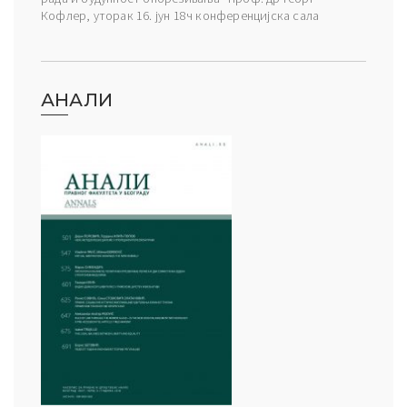
Кофлер, уторак 16. јун 18ч конференцијска сала
АНАЛИ