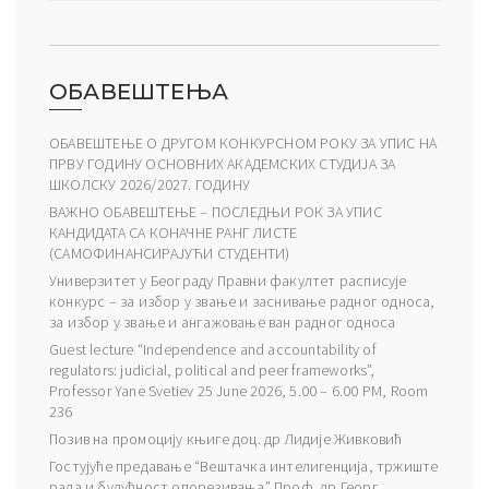
ОБАВЕШТЕЊА
ОБАВЕШТЕЊЕ О ДРУГОМ КОНКУРСНОМ РОКУ ЗА УПИС НА
ПРВУ ГОДИНУ ОСНОВНИХ АКАДЕМСКИХ СТУДИЈА ЗА
ШКОЛСКУ 2026/2027. ГОДИНУ
ВАЖНО ОБАВЕШТЕЊЕ – ПОСЛЕДЊИ РОК ЗА УПИС
КАНДИДАТА СА КОНАЧНЕ РАНГ ЛИСТЕ
(САМОФИНАНСИРАЈУЋИ СТУДЕНТИ)
Универзитет у Београду Правни факултет расписује
конкурс – за избор у звање и заснивање радног односа,
за избор у звање и ангажовање ван радног односа
Guest lecture “Independence and accountability of
regulators: judicial, political and peer frameworks”,
Professor Yane Svetiev 25 June 2026, 5.00 – 6.00 PM, Room
236
Позив на промоцију књиге доц. др Лидије Живковић
Гостујуће предавање “Вештачка интелигенција, тржиште
рада и будућност опорезивања” Проф. др Георг