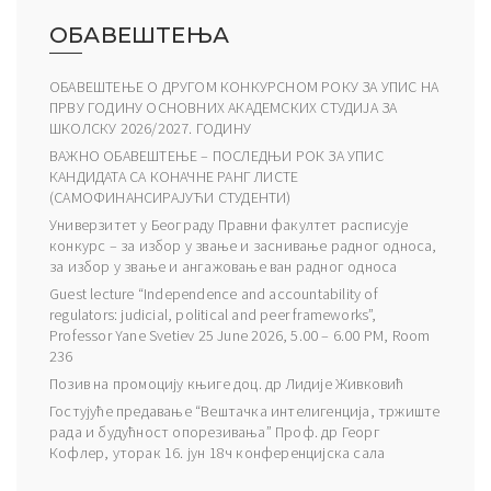
ОБАВЕШТЕЊА
ОБАВЕШТЕЊЕ О ДРУГОМ КОНКУРСНОМ РОКУ ЗА УПИС НА
ПРВУ ГОДИНУ ОСНОВНИХ АКАДЕМСКИХ СТУДИЈА ЗА
ШКОЛСКУ 2026/2027. ГОДИНУ
ВАЖНО ОБАВЕШТЕЊЕ – ПОСЛЕДЊИ РОК ЗА УПИС
КАНДИДАТА СА КОНАЧНЕ РАНГ ЛИСТЕ
(САМОФИНАНСИРАЈУЋИ СТУДЕНТИ)
Универзитет у Београду Правни факултет расписује
конкурс – за избор у звање и заснивање радног односа,
за избор у звање и ангажовање ван радног односа
Guest lecture “Independence and accountability of
regulators: judicial, political and peer frameworks”,
Professor Yane Svetiev 25 June 2026, 5.00 – 6.00 PM, Room
236
Позив на промоцију књиге доц. др Лидије Живковић
Гостујуће предавање “Вештачка интелигенција, тржиште
рада и будућност опорезивања” Проф. др Георг
Кофлер, уторак 16. јун 18ч конференцијска сала