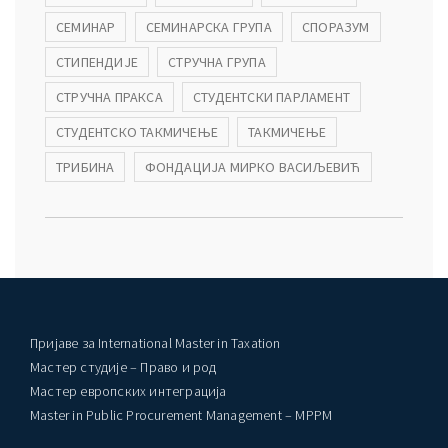
СЕМИНАР
СЕМИНАРСКА ГРУПА
СПОРАЗУМ
СТИПЕНДИЈЕ
СТРУЧНА ГРУПА
СТРУЧНА ПРАКСА
СТУДЕНТСКИ ПАРЛАМЕНТ
СТУДЕНТСКО ТАКМИЧЕЊЕ
ТАКМИЧЕЊЕ
ТРИБИНА
ФОНДАЦИЈА МИРКО ВАСИЉЕВИЋ
Пријаве за International Master in Taxation
Мастер студије – Право и род
Мастер европских интеграција
Master in Public Procurement Management – MPPM