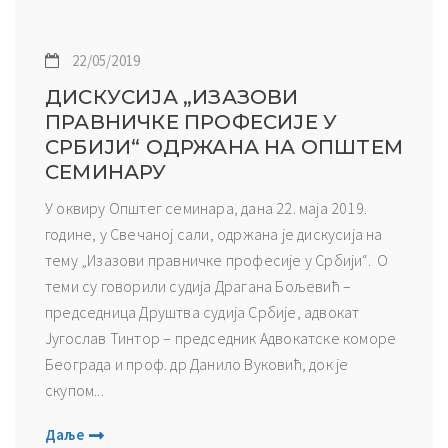
22/05/2019
ДИСКУСИЈА „ИЗАЗОВИ
ПРАВНИЧКЕ ПРОФЕСИЈЕ У
СРБИЈИ“ ОДРЖАНА НА ОПШТЕМ
СЕМИНАРУ
У оквиру Општег семинара, дана 22. маја 2019.
године, у Свечаној сали, одржана је дискусија на
тему „Изазови правничке професије у Србији“. О
теми су говорили судија Драгана Бољевић –
председница Друштва судија Србије, адвокат
Југослав Тинтор – председник Адвокатске коморе
Београда и проф. др Данило Вуковић, док је
скупом...
Даље