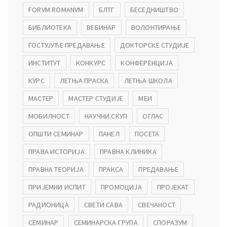
FORVM ROMANVM
БЛТГ
БЕСЕДНИШТВО
БИБЛИОТЕКА
ВЕБИНАР
ВОЛОНТИРАЊЕ
ГОСТУЈУЋЕ ПРЕДАВАЊЕ
ДОКТОРСКЕ СТУДИЈЕ
ИНСТИТУТ
КОНКУРС
КОНФЕРЕНЦИЈА
КУРС
ЛЕТЊА ПРАСКА
ЛЕТЊА ШКОЛА
МАСТЕР
МАСТЕР СТУДИЈЕ
МЕИ
МОБИЛНОСТ
НАУЧНИ СКУП
ОГЛАС
ОПШТИ СЕМИНАР
ПАНЕЛ
ПОСЕТА
ПРАВА ИСТОРИЈА
ПРАВНА КЛИНИКА
ПРАВНА ТЕОРИЈА
ПРАКСА
ПРЕДАВАЊЕ
ПРИЈЕМНИ ИСПИТ
ПРОМОЦИЈА
ПРОЈЕКАТ
РАДИОНИЦА
СВЕТИ САВА
СВЕЧАНОСТ
СЕМИНАР
СЕМИНАРСКА ГРУПА
СПОРАЗУМ