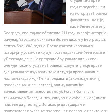
студентима прве
године подсећањем
на историјат Правног
факултета – који је,
као и Универзитет у
Београду, ове године обележио 211 година своје историје,
рачунајући од дана оснивања Велике школе у Београду 13.
септембра 1808. године. После кратког излагања о
историјату установе која је постала данашњи Универзитет
у Београду, декан је предочио бруцошима шта их све
очекује током студија на Правном факултету: које врсте
дисциплина ће изучавати током студија права, какав је
наставни кадар који ће им предавати (и колики је значај
посећивања живе наставе), али и у каквим ће
ваннаставним активностима (клуб Forvm Romanvm,
такмичење у беседништву, симулације суђења и сл.) имати
прилике да учествују. Истакао је да студирање
подразумева похађање предавања и полагање испита, али