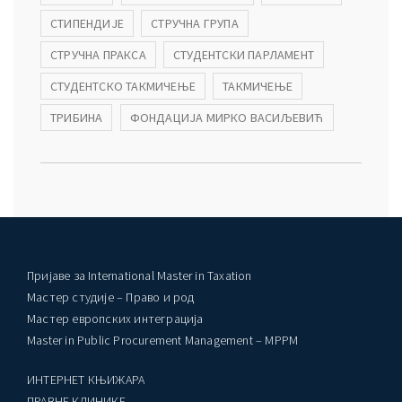
СТИПЕНДИЈЕ
СТРУЧНА ГРУПА
СТРУЧНА ПРАКСА
СТУДЕНТСКИ ПАРЛАМЕНТ
СТУДЕНТСКО ТАКМИЧЕЊЕ
ТАКМИЧЕЊЕ
ТРИБИНА
ФОНДАЦИЈА МИРКО ВАСИЉЕВИЋ
Пријаве за International Master in Taxation
Мастер студије – Право и род
Мастер европских интеграција
Master in Public Procurement Management – MPPM
ИНТЕРНЕТ КЊИЖАРА
ПРАВНЕ КЛИНИКЕ