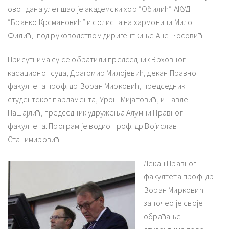
овог дана улепшао је академски хор “Обилић” АКУД
“Бранко Крсмановић” и солиста на хармоници Милош
Филић, под руководством диригенткиње Ане Ћосовић.
Присутнима су се обратили председник Врховног
касационог суда, Драгомир Милојевић, декан Правног
факултета проф. др Зоран Мирковић, председник
студентског парламента, Урош Мијатовић, и Павле
Пашајлић, председник удружења Алумни Правног
факултета. Програм је водио проф. др Војислав
Станимировић.
Декан Правног
факултета проф. др
Зоран Мирковић
започео је своје
обраћање