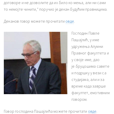
договоре и не дозволите да их било ко мења, али ни сами
то немојте чинити,” поручио је декан будућим правницима.
Деканов говор можете прочитати
овде
.
Господин Павле
Пашајлић, у име
удружења Алумни
Правног факултета и
у своје име, дао
је бруцошима савете
и подршку у вези са
студијама, али и за
време када заврше
факултет, емотивним
говором.
Говор господина Пашајлића можете прочитати
овде
.