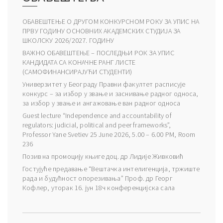
ОБАВЕШТЕЊЕ О ДРУГОМ КОНКУРСНОМ РОКУ ЗА УПИС НА
ПРВУ ГОДИНУ ОСНОВНИХ АКАДЕМСКИХ СТУДИЈА ЗА
ШКОЛСКУ 2026/2027. ГОДИНУ
ВАЖНО ОБАВЕШТЕЊЕ – ПОСЛЕДЊИ РОК ЗА УПИС
КАНДИДАТА СА КОНАЧНЕ РАНГ ЛИСТЕ
(САМОФИНАНСИРАЈУЋИ СТУДЕНТИ)
Универзитет у Београду Правни факултет расписује
конкурс – за избор у звање и заснивање радног односа,
за избор у звање и ангажовање ван радног односа
Guest lecture “Independence and accountability of
regulators: judicial, political and peer frameworks”,
Professor Yane Svetiev 25 June 2026, 5.00 – 6.00 PM, Room
236
Позив на промоцију књиге доц. др Лидије Живковић
Гостујуће предавање “Вештачка интелигенција, тржиште
рада и будућност опорезивања” Проф. др Георг
Кофлер, уторак 16. јун 18ч конференцијска сала