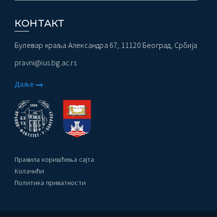
КОНТАКТ
ађеност Пословања” – Догађаји
Булевар краља Александра 67, 11120 Београд, Србија
pravni@ius.bg.ac.rs
Даље
Правила коришћења сајта
Колачићи
Политика приватности