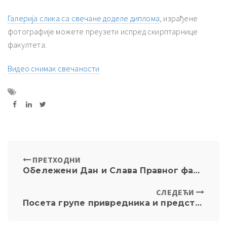
Галерија слика са свечане доделе диплома
, израђене
фотографије можете преузети испред скирптарнице
факултета.
Видео снимак свечаности
ПРЕТХОДНИ
Обележени Дан и Слава Правног факултета
СЛЕДЕЋИ
Посета групе привредника и представника правосуђа из Швајцарске и Француске