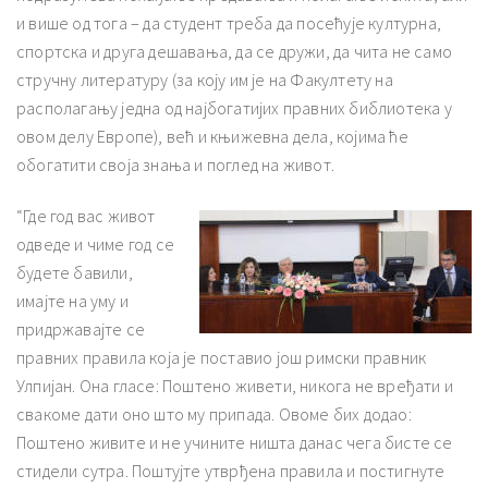
и више од тога – да студент треба да посећује културна,
спортска и друга дешавања, да се дружи, да чита не само
стручну литературу (за коју им је на Факултету на
располагању једна од најбогатијих правних библиотека у
овом делу Европе), већ и књижевна дела, којима ће
обогатити своја знања и поглед на живот.
“Где год вас живот
одведе и чиме год се
будете бавили,
имајте на уму и
придржавајте се
правних правила која је поставио још римски правник
Улпијан. Она гласе: Поштено живети, никога не вређати и
свакоме дати оно што му припада. Овоме бих додао:
Поштено живите и не учините ништа данас чега бисте се
стидели сутра. Поштујте утврђена правила и постигнуте