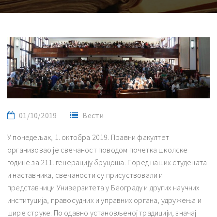
01/10/2019
Вести
У понедељак, 1. октобра 2019. Правни факултет
организовао је свечаност поводом почетка школске
године за 211. генерацију бруцоша. Поред наших студената
и наставника, свечаности су присуствовали и
представници Универзитета у Београду и других научних
институција, правосудних и управних органа, удружења и
шире струке. По одавно установљеној традицији, значај