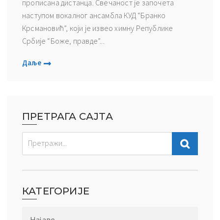
прописана дистанца. Свечаност је започета
наступом вокалног ансамбла КУД “Бранко
Крсмановић”, који је извео химну Републике
Србије “Боже, правде”...
Даље
ПРЕТРАГА САЈТА
КАТЕГОРИЈЕ
Најаве