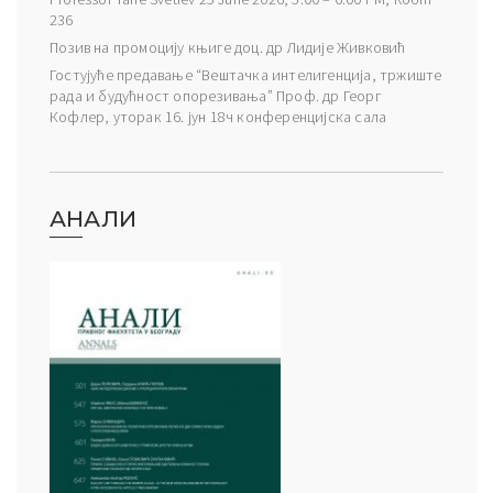
236
Позив на промоцију књиге доц. др Лидије Живковић
Гостујуће предавање “Вештачка интелигенција, тржиште
рада и будућност опорезивања” Проф. др Георг
Кофлер, уторак 16. јун 18ч конференцијска сала
АНАЛИ