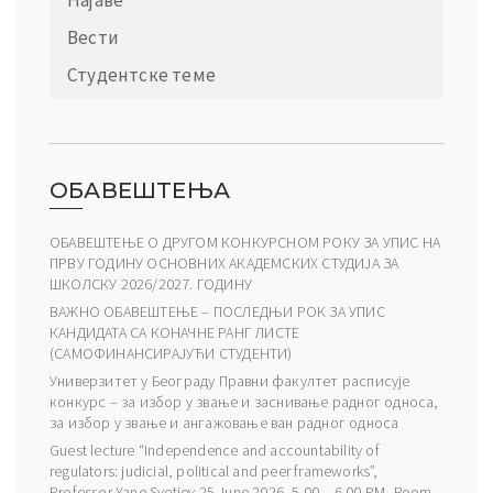
Вести
Студентске теме
ОБАВЕШТЕЊА
ОБАВЕШТЕЊЕ О ДРУГОМ КОНКУРСНОМ РОКУ ЗА УПИС НА
ПРВУ ГОДИНУ ОСНОВНИХ АКАДЕМСКИХ СТУДИЈА ЗА
ШКОЛСКУ 2026/2027. ГОДИНУ
ВАЖНО ОБАВЕШТЕЊЕ – ПОСЛЕДЊИ РОК ЗА УПИС
КАНДИДАТА СА КОНАЧНЕ РАНГ ЛИСТЕ
(САМОФИНАНСИРАЈУЋИ СТУДЕНТИ)
Универзитет у Београду Правни факултет расписује
конкурс – за избор у звање и заснивање радног односа,
за избор у звање и ангажовање ван радног односа
Guest lecture “Independence and accountability of
regulators: judicial, political and peer frameworks”,
Professor Yane Svetiev 25 June 2026, 5.00 – 6.00 PM, Room