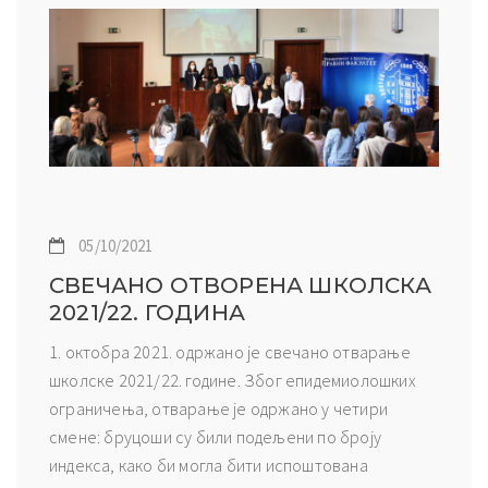
05/10/2021
СВЕЧАНО ОТВОРЕНА ШКОЛСКА
2021/22. ГОДИНА
1. октобра 2021. одржано је свечано отварање
школске 2021/22. године. Због епидемиолошких
ограничења, отварање је одржано у четири
смене: бруцоши су били подељени по броју
индекса, како би могла бити испоштована