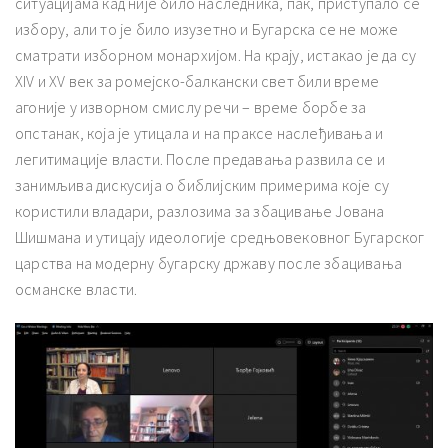
ситуацијама кад није било наследника, пак, приступало се
избору, али то је било изузетно и Бугарска се не може
сматрати изборном монархијом. На крају, истакао је да су
XIV и XV век за ромејско-балкански свет били време
агоније у изворном смислу речи – време борбе за
опстанак, која је утицала и на праксе наслеђивања и
легитимације власти. После предавања развила се и
занимљива дискусија о библијским примерима које су
користили владари, разлозима за збацивање Јована
Шишмана и утицају идеологије средњовековног Бугарског
царства на модерну бугарску државу после збацивања
османске власти.