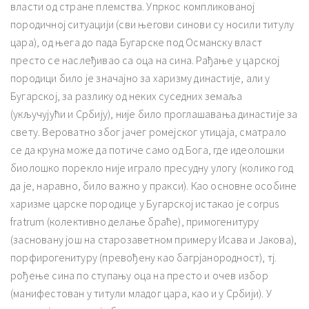
власти од стране племства. Упркос компликованој
породичној ситуацији (сви његови синови су носили титулу
цара), од њега до пада Бугарске под Османску власт
престо се наслеђивао са оца на сина. Рађање у царској
породици било је значајно за харизму династије, али у
Бугарској, за разлику од неких суседних земаља
(укључујући и Србију), није било проглашавања династије за
свету. Вероватно због јачег ромејског утицаја, сматрало
се да круна може да потиче само од Бога, где идеолошки
биолошко порекло није играло пресудну улогу (колико год
да је, наравно, било важно у пракси). Као основне особине
харизме царске породице у Бугарској истакао је corpus
fratrum (колективно делање браће), примогенитуру
(засновану још на старозаветном примеру Исава и Јакова),
порфирогенитуру (превођену као багрјанородност), тј.
рођење сина по ступању оца на престо и очев избор
(манифестован у титули младог цара, као и у Србији). У