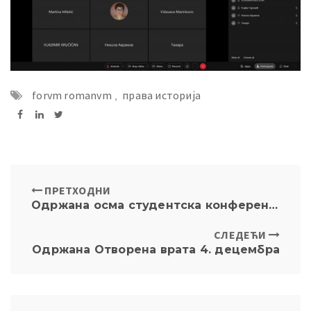
forvm romanvm
,
права историја
ПРЕТХОДНИ
Одржана осма студентска конференција из теорије, филозофије и социологије права
СЛЕДЕЋИ
Одржана Отворена врата 4. децембра