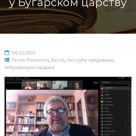
у Бугарском царству
04/12/2021
Forvm Romanvm
,
Вести
,
гостујуће предавање
,
међународна сарадња