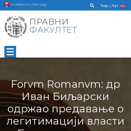
Универзитет у Београду
Ћир /
Лат
ПРАВНИ
ФАКУЛТЕТ
Forvm Romanvm: др
Иван Биљарски
одржао предавање о
легитимацији власти