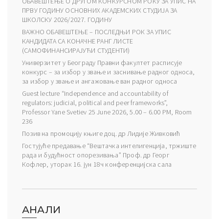
ОБАВЕШТЕЊЕ О ДРУГОМ КОНКУРСНОМ РОКУ ЗА УПИС НА
ПРВУ ГОДИНУ ОСНОВНИХ АКАДЕМСКИХ СТУДИЈА ЗА
ШКОЛСКУ 2026/2027. ГОДИНУ
ВАЖНО ОБАВЕШТЕЊЕ – ПОСЛЕДЊИ РОК ЗА УПИС
КАНДИДАТА СА КОНАЧНЕ РАНГ ЛИСТЕ
(САМОФИНАНСИРАЈУЋИ СТУДЕНТИ)
Универзитет у Београду Правни факултет расписује
конкурс – за избор у звање и заснивање радног односа,
за избор у звање и ангажовање ван радног односа
Guest lecture “Independence and accountability of
regulators: judicial, political and peer frameworks”,
Professor Yane Svetiev 25 June 2026, 5.00 – 6.00 PM, Room
236
Позив на промоцију књиге доц. др Лидије Живковић
Гостујуће предавање “Вештачка интелигенција, тржиште
рада и будућност опорезивања” Проф. др Георг
Кофлер, уторак 16. јун 18ч конференцијска сала
АНАЛИ