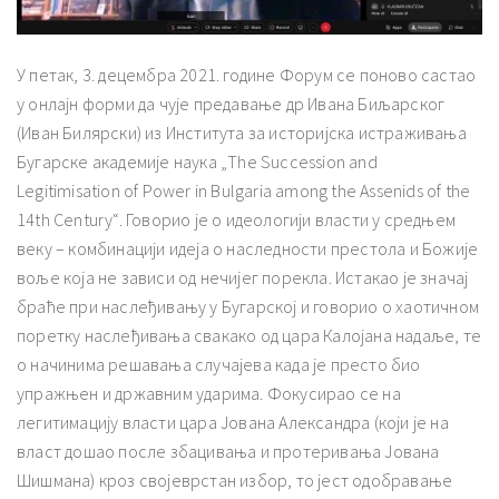
У петак, 3. децембра 2021. године Форум се поново састао
у онлајн форми да чује предавање др Ивана Биљарског
(Иван Билярски) из Института за историјска истраживања
Бугарске академије наука „The Succession and
Legitimisation of Power in Bulgaria among the Assenids of the
14th Century“. Говорио је о идеологији власти у средњем
веку – комбинацији идеја о наследности престола и Божије
воље која не зависи од нечијег порекла. Истакао је значај
браће при наслеђивању у Бугарској и говорио о хаотичном
поретку наслеђивања свакако од цара Калојана надаље, те
о начинима решавања случајева када је престо био
упражњен и државним ударима. Фокусирао се на
легитимацију власти цара Јована Александра (који је на
власт дошао после збацивања и протеривања Јована
Шишмана) кроз својеврстан избор, то јест одобравање