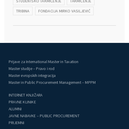
STUDENTSKO TAKMIČENJE
TAKMIČENJE
TRIBINA
FONDACIJA MIRKO VASILJEVIĆ
Prijave za International Master in Taxation
Master studije – Pravo i rod
Master evropskih integracija
Master in Public Procurement Management – MPPM
INTERNET KNJIŽARA
PRAVNE KLINIKE
ALUMNI
JAVNE NABAVKE – PUBLIC PROCUREMENT
PRIJEMNI