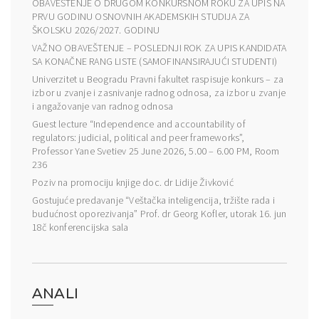
OBAVEŠTENJE O DRUGOM KONKURSNOM ROKU ZA UPIS NA
PRVU GODINU OSNOVNIH AKADEMSKIH STUDIJA ZA
ŠKOLSKU 2026/2027. GODINU
VAŽNO OBAVEŠTENJE – POSLEDNJI ROK ZA UPIS KANDIDATA
SA KONAČNE RANG LISTE (SAMOFINANSIRAJUĆI STUDENTI)
Univerzitet u Beogradu Pravni fakultet raspisuje konkurs – za
izbor u zvanje i zasnivanje radnog odnosa, za izbor u zvanje
i angažovanje van radnog odnosa
Guest lecture “Independence and accountability of
regulators: judicial, political and peer frameworks”,
Professor Yane Svetiev 25 June 2026, 5.00 – 6.00 PM, Room
236
Poziv na promociju knjige doc. dr Lidije Živković
Gostujuće predavanje “Veštačka inteligencija, tržište rada i
budućnost oporezivanja” Prof. dr Georg Kofler, utorak 16. jun
18č konferencijska sala
ANALI