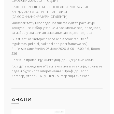
ШКОЛСКУ 2026/2027. ГОДИНУ
ВАЖНО ОБАВЕШТЕЊЕ – ПОСЛЕДЊИ РОК ЗА УПИС
КАНДИДАТА СА КОНАЧНЕ РАНГ ЛИСТЕ
(САМОФИНАНСИРАЈУЋИ СТУДЕНТИ)
Универзитет у Београду Правни факултет расписује
конкурс – за избор у звање и заснивање радног односа,
за избор у звање и ангажовање ван радног односа
Guest lecture “Independence and accountability of
regulators: judicial, political and peer frameworks”,
Professor Yane Svetiev 25 June 2026, 5.00 – 6.00 PM, Room
236
Позив на промоцију књиге доц. др Лидије Живковић
Гостујуће предавање “Вештачка интелигенција, тржиште
рада и будућност опорезивања” Проф. др Георг
Кофлер, уторак 16. јун 18ч конференцијска сала
АНАЛИ