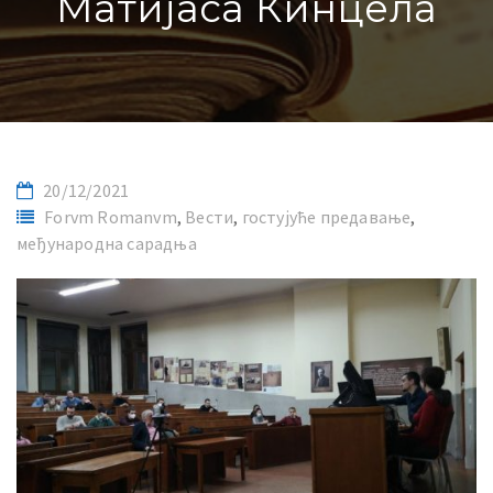
Матијаса Кинцела
20/12/2021
Forvm Romanvm
,
Вести
,
гостујуће предавање
,
међународна сарадња