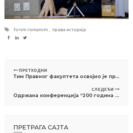
forvm romanvm
,
права историја
ПРЕТХОДНИ
Тим Правног факултета освојио је прво место и награду за најбољег говорника на такмичењу „Осуди дискриминацију“
СЛЕДЕЋИ
Одржана конференција “200 година од рођења Димитрија Матића”
ПРЕТРАГА САЈТА