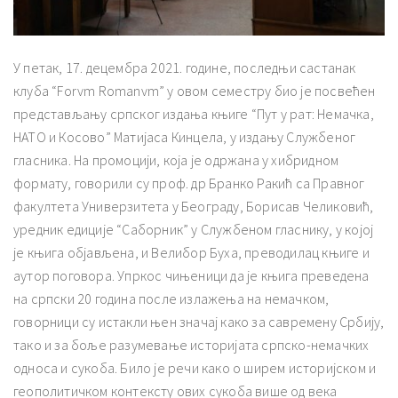
У петак, 17. децембра 2021. године, последњи састанак
клуба “Forvm Romanvm” у овом семестру био је посвећен
представљању српског издања књиге “Пут у рат: Немачка,
НАТО и Косово” Матијаса Кинцела, у издању Службеног
гласника. На промоцији, која је одржана у хибридном
формату, говорили су проф. др Бранко Ракић са Правног
факултета Универзитета у Београду, Борисав Челиковић,
уредник едиције “Саборник” у Службеном гласнику, у којој
је књига објављена, и Велибор Буха, преводилац књиге и
аутор поговора. Упркос чињеници да је књига преведена
на српски 20 година после излажења на немачком,
говорници су истакли њен значај како за савремену Србију,
тако и за боље разумевање историјата српско-немачких
односа и сукоба. Било је речи како о ширем историјском и
геополитичком контексту ових сукоба више од века