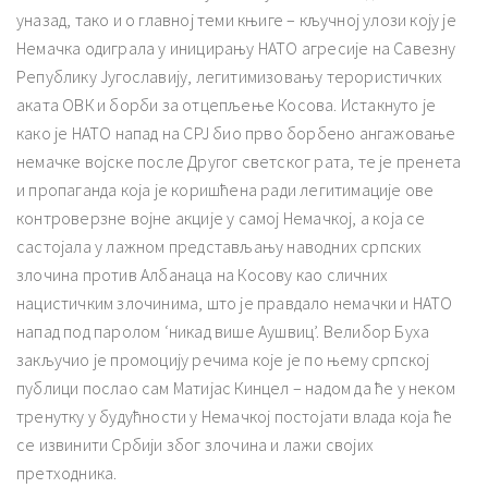
уназад, тако и о главној теми књиге – кључној улози коју је
Немачка одиграла у иницирању НАТО агресије на Савезну
Републику Југославију, легитимизовању терористичких
аката ОВК и борби за отцепљење Косова. Истакнуто је
како је НАТО напад на СРЈ био прво борбено ангажовање
немачке војске после Другог светског рата, те је пренета
и пропаганда која је коришћена ради легитимације ове
контроверзне војне акције у самој Немачкој, а која се
састојала у лажном представљању наводних српских
злочина против Албанаца на Косову као сличних
нацистичким злочинима, што је правдало немачки и НАТО
напад под паролом ‘никад више Аушвиц’. Велибор Буха
закључио је промоцију речима које је по њему српској
публици послао сам Матијас Кинцел – надом да ће у неком
тренутку у будућности у Немачкој постојати влада која ће
се извинити Србији због злочина и лажи својих
претходника.