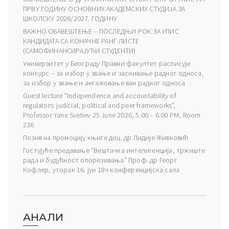
ПРВУ ГОДИНУ ОСНОВНИХ АКАДЕМСКИХ СТУДИЈА ЗА
ШКОЛСКУ 2026/2027. ГОДИНУ
ВАЖНО ОБАВЕШТЕЊЕ – ПОСЛЕДЊИ РОК ЗА УПИС
КАНДИДАТА СА КОНАЧНЕ РАНГ ЛИСТЕ
(САМОФИНАНСИРАЈУЋИ СТУДЕНТИ)
Универзитет у Београду Правни факултет расписује
конкурс – за избор у звање и заснивање радног односа,
за избор у звање и ангажовање ван радног односа
Guest lecture “Independence and accountability of
regulators: judicial, political and peer frameworks”,
Professor Yane Svetiev 25 June 2026, 5.00 – 6.00 PM, Room
236
Позив на промоцију књиге доц. др Лидије Живковић
Гостујуће предавање “Вештачка интелигенција, тржиште
рада и будућност опорезивања” Проф. др Георг
Кофлер, уторак 16. јун 18ч конференцијска сала
АНАЛИ