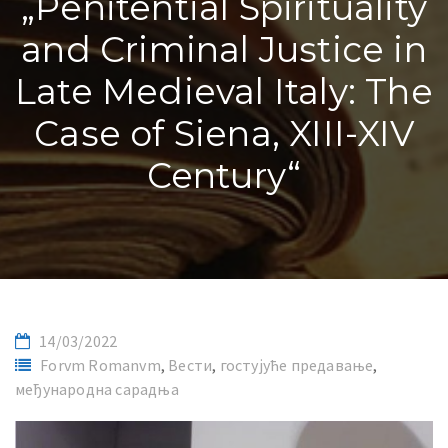
„Penitential Spirituality
and Criminal Justice in
Late Medieval Italy: The
Case of Siena, XIII-XIV
Century“
14/03/2022
Forvm Romanvm
,
Вести
,
гостујуће предавање
,
међународна сарадња