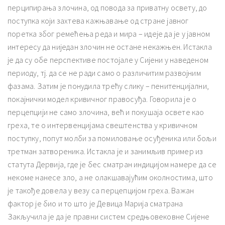
перципирања злочина, од повода за приватну освету, до
поступка који захтева кажњавање од стране јавног
поретка због ремећења реда и мира – идеје да је у јавном
интересу да ниједан злочин не остане некажњен. Истакла
је да су обе перспективе постојале у Сијени у наведеном
периоду, тј. да се не ради само о различитим развојним
фазама. Затим је понудила трећу слику – пенитенцијални,
покајнички модел кривичног правосуђа. Говорила је о
перцепцији не само злочина, већ и покушаја освете као
греха, те о интервенцијама свештенства у кривичном
поступку, попут молби за помиловање осуђеника или бољи
третман затвореника. Истакла је и занимљив пример из
статута Дервија, где је бес сматран индицијом намере да се
некоме нанесе зло, а не олакшавајућим околностима, што
је такође довела у везу са перцепцијом греха. Важан
фактор је био и то што је Девица Марија сматрана
Закључила је да је правни систем средњовековне Сијене