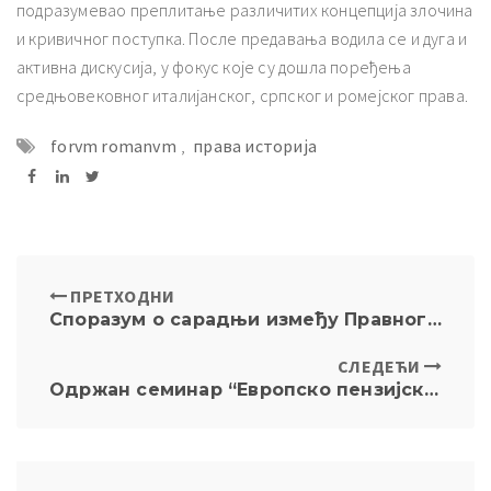
подразумевао преплитање различитих концепција злочина
и кривичног поступка. После предавања водила се и дуга и
активна дискусија, у фокус које су дошла поређења
средњовековног италијанског, српског и ромејског права.
forvm romanvm
,
права историја
ПРЕТХОДНИ
Споразум о сарадњи између Правног факултета Универзитета у Београду и Државног правобранилаштва
СЛЕДЕЋИ
Одржан семинар “Европско пензијско право”