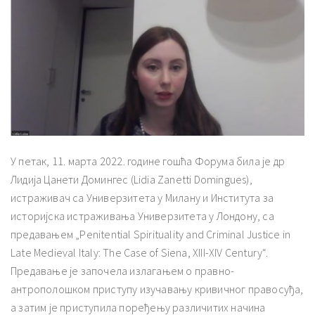
У петак, 11. марта 2022. године гошћа Форума била је др
Лидија Цанети Домингес (Lidia Zanetti Domingues),
истраживач са Универзитета у Милану и Института за
историјска истраживања Универзитета у Лондону, са
предавањем „Penitential Spirituality and Criminal Justice in
Late Medieval Italy: The Case of Siena, XIII-XIV Century“.
Предавање је започела излагањем о правно-
антрополошком приступу изучавању кривичног правосуђа,
а затим је приступила поређењу различитих начина