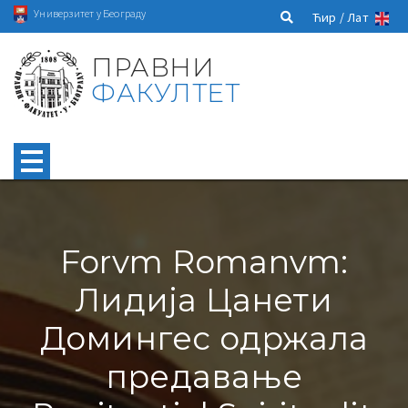
Универзитет у Београду
Ћир /
Лат
ПРАВНИ
ФАКУЛТЕТ
Forvm Romanvm:
Лидија Цанети
Домингес одржала
предавање