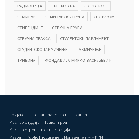
РАДИОНИЦА
СВЕТИ САВА
СВЕЧАНОСТ
СЕМИНАР
СЕМИНАРСКА ГРУПА
СПОРАЗУМ
СТИПЕНДИЈЕ
СТРУЧНА ГРУПА
СТРУЧНА ПРАКСА
СТУДЕНТСКИ ПАРЛАМЕНТ
СТУДЕНТСКО ТАКМИЧЕЊЕ
ТАКМИЧЕЊЕ
ТРИБИНА
ФОНДАЦИЈА МИРКО ВАСИЉЕВИЋ
Пријаве за International Master in Taxation
Мастер студије – Право и род
Мастер европских интеграција
Master in Public Procurement Management – MPPM