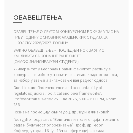
ОБАВЕШТЕЊА
ОБАВЕШТЕЊЕ О ДРУГОМ КОНКУРСНОМ РОКУ ЗА УПИС НА
ПРВУ ГОДИНУ ОСНОВНИХ АКАДЕМСКИХ СТУДИЈА ЗА
ШКОЛСКУ 2026/2027. ГОДИНУ
ВАЖНО ОБАВЕШТЕЊЕ – ПОСЛЕДЊИ РОК ЗА УПИС
КАНДИДАТА СА КОНАЧНЕ РАНГ ЛИСТЕ
(САМОФИНАНСИРАЈУЋИ СТУДЕНТИ)
Универзитет у Београду Правни факултет расписује
конкурс – за избор у звање и заснивање радног односа,
за избор у звање и ангажовање ван радног односа
Guest lecture “Independence and accountability of
regulators: judicial, political and peer frameworks”,
Professor Yane Svetiev 25 June 2026, 5.00 – 6.00 PM, Room
236
Позив на промоцију књиге доц. др Лидије Живковић
Гостујуће предавање “Вештачка интелигенција, тржиште
рада и будућност опорезивања” Проф. др Георг
Кофлер, уторак 16. јун 18ч конференцијска сала