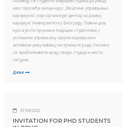
Позивају се студенти завршних година да упишу
овог пролећа онлајн курс „Вештине управљања
каријером”, који организује Центар за развој
каријере Универзитета у Београду. Главни циљ
курса јесте пружање подршке студентима у
успешном управљању својом каријером и
активном укључивању на тржиште рада. Уколико
се приближавате крају својих студија и нисте
сигурни...
Даље
07/04/2022
INVITATION FOR PHD STUDENTS