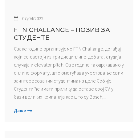
07/04/2022
FTN CHALLANGE – ПОЗИВ ЗА
СТУДЕНТЕ
Сваке године организујемо FTN Challange, догађај
који се састоји из три дисциплине: дебата, студија
случаја и elevator pitch. Ове године га одржавамо у
онлине формату, што омогућава учестовање свим
заинтересованим студентима из целе Србије.
Студенти ће имати прилику да оставе свој CV у
бази великих компанија као што су Bosch,...
Даље