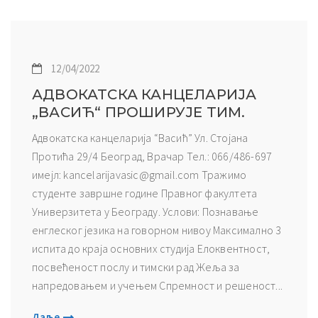
12/04/2022
АДВОКАТСКА КАНЦЕЛАРИЈА
„ВАСИЋ“ ПРОШИРУЈЕ ТИМ.
Адвокатска канцеларија “Васић” Ул. Стојана
Протића 29/4 Београд, Врачар Тел.: 066/486-697
имејл: kancelarijavasic@gmail.com Тражимо
студенте завршне године Правног факултета
Универзитета у Београду. Услови: Познавање
енглеског језика на говорном нивоу Максимално 3
испита до краја основних студија Елоквентност,
посвећеност послу и тимски рад Жеља за
напредовањем и учењем Спремност и решеност...
Даље