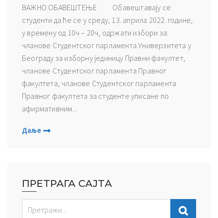
ВАЖНО ОБАВЕШТЕЊЕ Обавештавају се
студенти да ће се у среду, 13. априла 2022. године,
у времену од 10ч – 20ч, одржати избори за:
чланове Студентског парламента Универзитета у
Београду за изборну јединицу Правни факултет,
чланове Студентског парламента Правног
факултета, чланове Студентског парламента
Правног факултета за студенте уписане по
афирмативним...
Даље
ПРЕТРАГА САЈТА