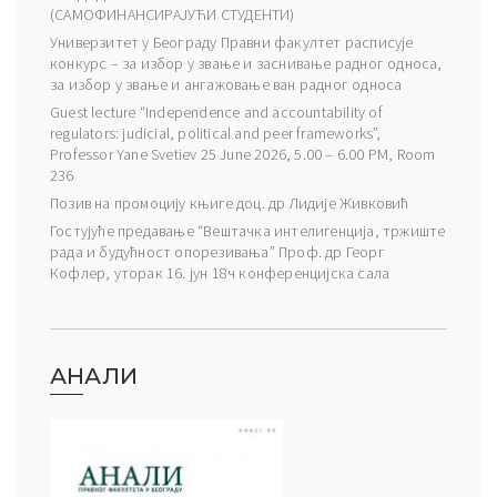
(САМОФИНАНСИРАЈУЋИ СТУДЕНТИ)
Универзитет у Београду Правни факултет расписује
конкурс – за избор у звање и заснивање радног односа,
за избор у звање и ангажовање ван радног односа
Guest lecture “Independence and accountability of
regulators: judicial, political and peer frameworks”,
Professor Yane Svetiev 25 June 2026, 5.00 – 6.00 PM, Room
236
Позив на промоцију књиге доц. др Лидије Живковић
Гостујуће предавање “Вештачка интелигенција, тржиште
рада и будућност опорезивања” Проф. др Георг
Кофлер, уторак 16. јун 18ч конференцијска сала
АНАЛИ