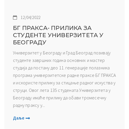
12/04/2022
БГ ПРАКСА- ПРИЛИКА ЗА
СТУДЕНТЕ УНИВЕРЗИТЕТА У
БЕОГРАДУ
Универзитет у Београду и Град Београд позивају
студенте завршних година основних и мастер
студија да постану део 11. генерације полазника
програма универзитетске радне праксе БГ ПРАКСА
и искористе прилику за стицање радног искуства у
струци. Овог лета 135 студената Универзитета у
Београду имаће прилику да обави тромесечну
радну праксу у...
Даље