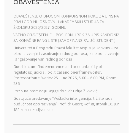
OBAVEŠTENJA
OBAVEŠTENJE O DRUGOM KONKURSNOM ROKU ZA UPIS NA
PRVU GODINU OSNOVNIH AKADEMSKIH STUDIJA ZA
ŠKOLSKU 2026/2027. GODINU
VAŽNO OBAVEŠTENJE – POSLEDNJI ROK ZA UPIS KANDIDATA
SA KONAČNE RANG LISTE (SAMOFINANSIRAJUĆI STUDENTI)
Univerzitet u Beogradu Pravni fakultet raspisuje konkurs – za
izbor u zvanje i zasnivanje radnog odnosa, za izbor u zvanje
i angažovanje van radnog odnosa
Guest lecture “Independence and accountability of
regulators: judicial, political and peer frameworks”,
Professor Yane Svetiev 25 June 2026, 5.00 – 6.00 PM, Room
236
Poziv na promociju knjige doc. dr Lidije Živković
Gostujuće predavanje “Veštačka inteligencija, tržište rada i
budućnost oporezivanja” Prof. dr Georg Kofler, utorak 16. jun
18č konferencijska sala