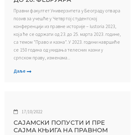
Правни факултет Универзитета у Београду отвара
позив за учешће у Четвртој студентској
конференцији из правне историје – Iustoria 2023,
која ће се одржати од 23. до 25. марта 2023. године,
са темом “Право и казна“. У 2023. години навршиће
се 150 година од укидања телесних казни у
српском праву, изменама...
Даље
17/10/2022
САЈАМСКИ ПОПУСТИ И ПРЕ
САЈМА КЊИГА НА ПРАВНОМ