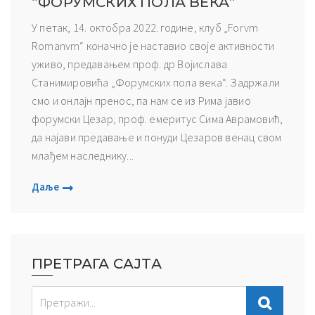
“ФОРУМСКИХ ПОЛА ВЕКА”
У петак, 14. октобра 2022. године, клуб „Forvm
Romanvm“ коначно је наставио своје активности
уживо, предавањем проф. др Војислава
Станимировића „Форумских пола века“. Задржали
смо и онлајн пренос, па нам се из Рима јавио
форумски Цезар, проф. емеритус Сима Аврамовић,
да најави предавање и понуди Цезаров венац свом
млађем наследнику...
Даље
ПРЕТРАГА САЈТА