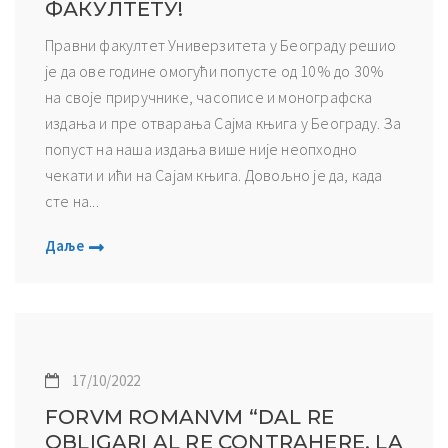
ФАКУЛТЕТУ!
Правни факултет Универзитета у Београду решио
је да ове године омогући попусте од 10% до 30%
на своје приручнике, часописе и монографска
издања и пре отварања Сајма књига у Београду. За
попуст на наша издања више није неопходно
чекати и ићи на Сајам књига. Довољно је да, када
сте на...
Даље
17/10/2022
FORVM ROMANVM “DAL RE
OBLIGARI AL RE CONTRAHERE. LA