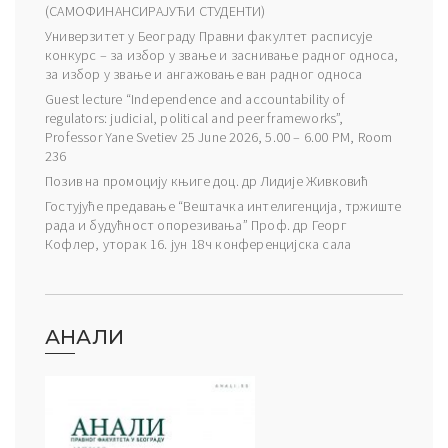
(САМОФИНАНСИРАЈУЋИ СТУДЕНТИ)
Универзитет у Београду Правни факултет расписује
конкурс – за избор у звање и заснивање радног односа,
за избор у звање и ангажовање ван радног односа
Guest lecture “Independence and accountability of
regulators: judicial, political and peer frameworks”,
Professor Yane Svetiev 25 June 2026, 5.00 – 6.00 PM, Room
236
Позив на промоцију књиге доц. др Лидије Живковић
Гостујуће предавање “Вештачка интелигенција, тржиште
рада и будућност опорезивања” Проф. др Георг
Кофлер, уторак 16. јун 18ч конференцијска сала
АНАЛИ