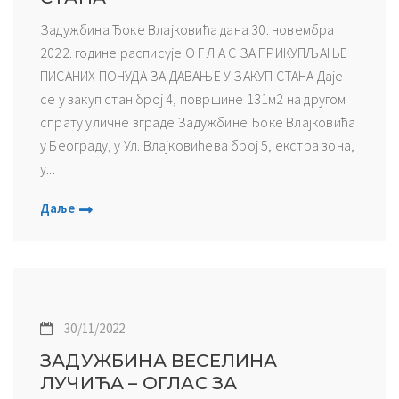
Задужбина Ђоке Влајковића дана 30. новембра
2022. године расписује О Г Л А С ЗА ПРИКУПЉАЊЕ
ПИСАНИХ ПОНУДА ЗА ДАВАЊЕ У ЗАКУП СТАНА Даје
се у закуп стан број 4, површине 131м2 на другом
спрату уличне зграде Задужбине Ђоке Влајковића
у Београду, у Ул. Влајковићева број 5, екстра зона,
у...
Даље
30/11/2022
ЗАДУЖБИНА ВЕСЕЛИНА
ЛУЧИЋА – ОГЛАС ЗА