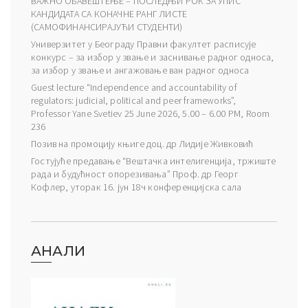
ВАЖНО ОБАВЕШТЕЊЕ – ПОСЛЕДЊИ РОК ЗА УПИС
КАНДИДАТА СА КОНАЧНЕ РАНГ ЛИСТЕ
(САМОФИНАНСИРАЈУЋИ СТУДЕНТИ)
Универзитет у Београду Правни факултет расписује
конкурс – за избор у звање и заснивање радног односа,
за избор у звање и ангажовање ван радног односа
Guest lecture “Independence and accountability of
regulators: judicial, political and peer frameworks”,
Professor Yane Svetiev 25 June 2026, 5.00 – 6.00 PM, Room
236
Позив на промоцију књиге доц. др Лидије Живковић
Гостујуће предавање “Вештачка интелигенција, тржиште
рада и будућност опорезивања” Проф. др Георг
Кофлер, уторак 16. јун 18ч конференцијска сала
АНАЛИ