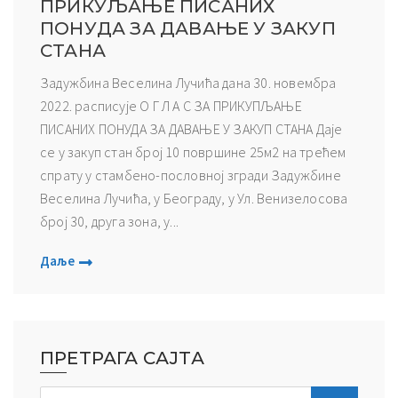
ПРИКУЉАЊЕ ПИСАНИХ
ПОНУДА ЗА ДАВАЊЕ У ЗАКУП
СТАНА
Задужбина Веселина Лучића дана 30. новембра
2022. расписује О Г Л А С ЗА ПРИКУПЉАЊЕ
ПИСАНИХ ПОНУДА ЗА ДАВАЊЕ У ЗАКУП СТАНА Даје
се у закуп стан број 10 површине 25м2 на трећем
спрату у стамбено-пословној згради Задужбине
Веселина Лучића, у Београду, у Ул. Венизелосова
број 30, друга зона, у...
Даље
ПРЕТРАГА САЈТА