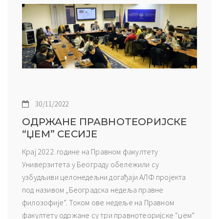
30/11/2022
ОДРЖАНЕ ПРАВНОТЕОРИЈСКЕ
“ЏЕМ” СЕСИЈЕ
Крај 2022. године на Правном факултету
Универзитета у Београду обележили су
узбудљиви целонедељни догађаји АЛФ пројекта
под називом „Београдска недеља правне
филозофије”. Током ове недеље на Правном
факултету одржане су три правнотеоријске “џем”