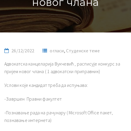
новог члана
26/12/2022
огласи
,
Студенске теме
Адвокатска канцеларија Вукчевић , расписује конкурс за
пријем новог члана ( 1 адвокатски приправник)
Услови које кандидат треба да испуњава:
-Завршен Правни факултет
-Познавање рада на рачунару ( Microsoft Office пакет,
познавање интернета)