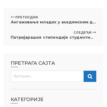
ПРЕТХОДНИ
Ангажовање младих у академским достигнућима и ваннаставним активностима
СЛЕДЕЋИ
Патријарашке стипендије студентима завршних година факултета оснивача Универзитета у Београду
ПРЕТРАГА САЈТА
КАТЕГОРИЈЕ