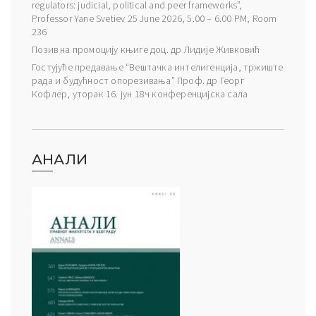
regulators: judicial, political and peer frameworks”,
Professor Yane Svetiev 25 June 2026, 5.00 – 6.00 PM, Room
236
Позив на промоцију књиге доц. др Лидије Живковић
Гостујуће предавање “Вештачка интелигенција, тржиште
рада и будућност опорезивања” Проф. др Георг
Кофлер, уторак 16. јун 18ч конференцијска сала
АНАЛИ