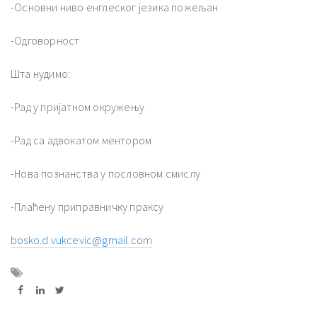
-Основни ниво енглеског језика пожељан
-Одговорност
Шта нудимо:
-Рад у пријатном окружењу
-Рад са адвокатом ментором
-Нова познанства у пословном смислу
-Плаћену приправничку праксу
bosko.d.vukcevic@gmail.com