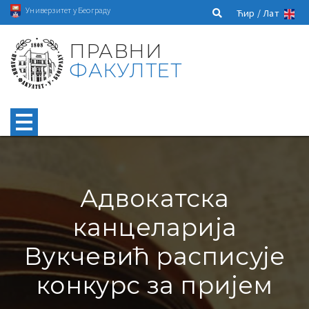
Универзитет у Београду
Ћир /
Лат
ПРАВНИ
ФАКУЛТЕТ
Адвокатска
канцеларија
Вукчевић расписује
конкурс за пријем