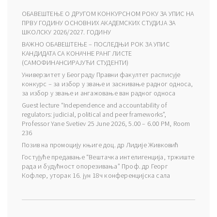
ОБАВЕШТЕЊЕ О ДРУГОМ КОНКУРСНОМ РОКУ ЗА УПИС НА
ПРВУ ГОДИНУ ОСНОВНИХ АКАДЕМСКИХ СТУДИЈА ЗА
ШКОЛСКУ 2026/2027. ГОДИНУ
ВАЖНО ОБАВЕШТЕЊЕ – ПОСЛЕДЊИ РОК ЗА УПИС
КАНДИДАТА СА КОНАЧНЕ РАНГ ЛИСТЕ
(САМОФИНАНСИРАЈУЋИ СТУДЕНТИ)
Универзитет у Београду Правни факултет расписује
конкурс – за избор у звање и заснивање радног односа,
за избор у звање и ангажовање ван радног односа
Guest lecture “Independence and accountability of
regulators: judicial, political and peer frameworks”,
Professor Yane Svetiev 25 June 2026, 5.00 – 6.00 PM, Room
236
Позив на промоцију књиге доц. др Лидије Живковић
Гостујуће предавање “Вештачка интелигенција, тржиште
рада и будућност опорезивања” Проф. др Георг
Кофлер, уторак 16. јун 18ч конференцијска сала