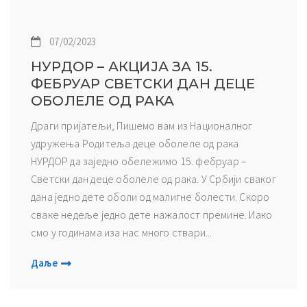
07/02/2023
НУРДОР – АКЦИЈА ЗА 15.
ФЕБРУАР СВЕТСКИ ДАН ДЕЦЕ
ОБОЛЕЛЕ ОД РАКА
Драги пријатељи, Пишемо вам из Националног
удружења Родитеља деце оболеле од рака
НУРДОР да заједно обележимо 15. фебруар –
Светски дан деце оболеле од рака. У Србији сваког
дана једно дете оболи од малигне болести. Скоро
сваке недеље једно дете нажалост премине. Иако
смо у годинама иза нас много ствари...
Даље