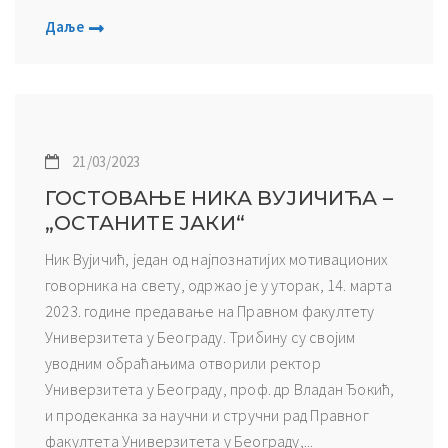
Даље
21/03/2023
ГОСТОВАЊЕ НИКА ВУЈИЧИЋА –
„ОСТАНИТЕ ЈАКИ“
Ник Вујичић, један од најпознатијих мотивационих
говорника на свету, одржао је у уторак, 14. марта
2023. године предавање на Правном факултету
Универзитета у Београду. Трибину су својим
уводним обраћањима отворили ректор
Универзитета у Београду, проф. др Владан Ђокић,
и продеканка за научни и стручни рад Правног
факултета Универзитета у Београду,...