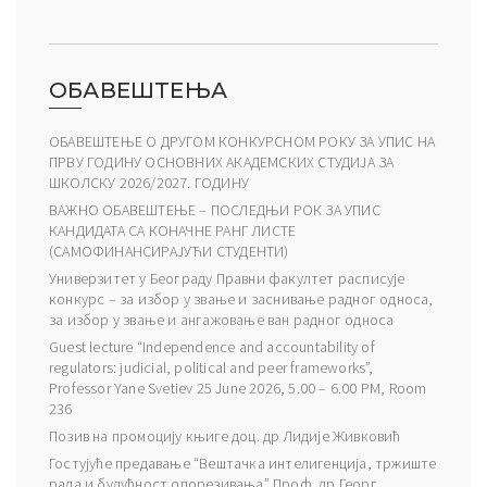
ОБАВЕШТЕЊА
ОБАВЕШТЕЊЕ О ДРУГОМ КОНКУРСНОМ РОКУ ЗА УПИС НА
ПРВУ ГОДИНУ ОСНОВНИХ АКАДЕМСКИХ СТУДИЈА ЗА
ШКОЛСКУ 2026/2027. ГОДИНУ
ВАЖНО ОБАВЕШТЕЊЕ – ПОСЛЕДЊИ РОК ЗА УПИС
КАНДИДАТА СА КОНАЧНЕ РАНГ ЛИСТЕ
(САМОФИНАНСИРАЈУЋИ СТУДЕНТИ)
Универзитет у Београду Правни факултет расписује
конкурс – за избор у звање и заснивање радног односа,
за избор у звање и ангажовање ван радног односа
Guest lecture “Independence and accountability of
regulators: judicial, political and peer frameworks”,
Professor Yane Svetiev 25 June 2026, 5.00 – 6.00 PM, Room
236
Позив на промоцију књиге доц. др Лидије Живковић
Гостујуће предавање “Вештачка интелигенција, тржиште
рада и будућност опорезивања” Проф. др Георг