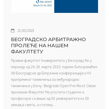
21/03/2023
БЕОГРАДСКО АРБИТРАЖНО
ПРОЛЕЋЕ НА НАШЕМ
ФАКУЛТЕТУ
Правни факултет Универзитета у Београду ће у
периоду од 24-26. марта 2023. године бити домаћин
XIII Београдске арбитражне конференције и XV
припремног такмичења за међународно
такмичење у Бечу- Belgrade Open Pre-Moot. Овом
приликом Факултет ће угостити студенте и
професоре са више од 50 универзитета из 30
земаља света, а стотину...