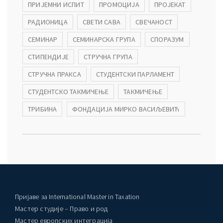
ПРИЈЕМНИ ИСПИТ
ПРОМОЦИЈА
ПРОЈЕКАТ
РАДИОНИЦА
СВЕТИ САВА
СВЕЧАНОСТ
СЕМИНАР
СЕМИНАРСКА ГРУПА
СПОРАЗУМ
СТИПЕНДИЈЕ
СТРУЧНА ГРУПА
СТРУЧНА ПРАКСА
СТУДЕНТСКИ ПАРЛАМЕНТ
СТУДЕНТСКО ТАКМИЧЕЊЕ
ТАКМИЧЕЊЕ
ТРИБИНА
ФОНДАЦИЈА МИРКО ВАСИЉЕВИЋ
Пријаве за International Master in Taxation
Мастер студије – Право и род
Мастер европских интеграција