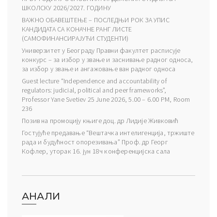
ШКОЛСКУ 2026/2027. ГОДИНУ
ВАЖНО ОБАВЕШТЕЊЕ – ПОСЛЕДЊИ РОК ЗА УПИС
КАНДИДАТА СА КОНАЧНЕ РАНГ ЛИСТЕ
(САМОФИНАНСИРАЈУЋИ СТУДЕНТИ)
Универзитет у Београду Правни факултет расписује
конкурс – за избор у звање и заснивање радног односа,
за избор у звање и ангажовање ван радног односа
Guest lecture “Independence and accountability of
regulators: judicial, political and peer frameworks”,
Professor Yane Svetiev 25 June 2026, 5.00 – 6.00 PM, Room
236
Позив на промоцију књиге доц. др Лидије Живковић
Гостујуће предавање “Вештачка интелигенција, тржиште
рада и будућност опорезивања” Проф. др Георг
Кофлер, уторак 16. јун 18ч конференцијска сала
АНАЛИ