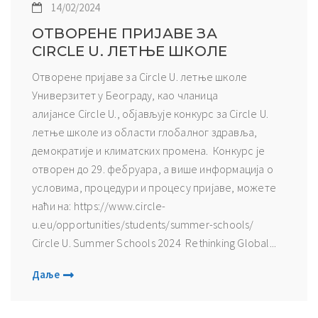
14/02/2024
ОТВОРЕНЕ ПРИЈАВЕ ЗА
CIRCLE U. ЛЕТЊЕ ШКОЛЕ
Отворене пријаве за Circle U. летње школе
Универзитет у Београду, као чланица
алијансе Circle U., објављује конкурс за Circle U.
летње школе из области глобалног здравља,
демократије и климатских промена. Конкурс је
отворен до 29. фебруара, а више информација о
условима, процедури и процесу пријаве, можете
наћи на: https://www.circle-
u.eu/opportunities/students/summer-schools/
Circle U. Summer Schools 2024 Rethinking Global...
Даље