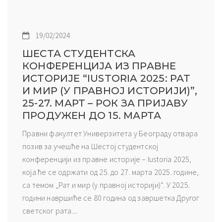
19/02/2024
ШЕСТА СТУДЕНТСКА
КОНФЕРЕНЦИЈА ИЗ ПРАВНЕ
ИСТОРИЈЕ “IUSTORIA 2025: РАТ
И МИР (У ПРАВНОЈ ИСТОРИЈИ)”,
25-27. МАРТ – РОК ЗА ПРИЈАВУ
ПРОДУЖЕН ДО 15. МАРТА
Правни факултет Универзитета у Београду отвара
позив за учешће на Шестој студентској
конференцији из правне историје – Iustoria 2025,
која ће се одржати од 25. до 27. марта 2025. године,
са темом „Рат и мир (у правној историји)“. У 2025.
години навршиће се 80 година од завршетка Другог
светског рата....