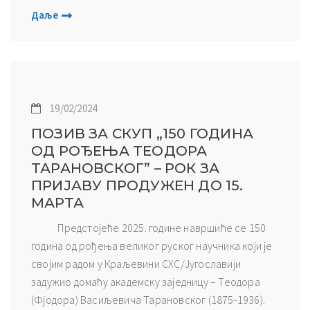
Даље
19/02/2024
ПОЗИВ ЗА СКУП „150 ГОДИНА
ОД РОЂЕЊА ТЕОДОРА
ТАРАНОВСКОГ” – РОК ЗА
ПРИЈАВУ ПРОДУЖЕН ДО 15.
МАРТА
Предстојеће 2025. године навршиће се 150
година од рођења великог руског научника који је
својим радом у Краљевини СХС/Југославији
задужио домаћу академску заједницу – Теодора
(Фјодора) Васиљевича Тарановског (1875-1936).