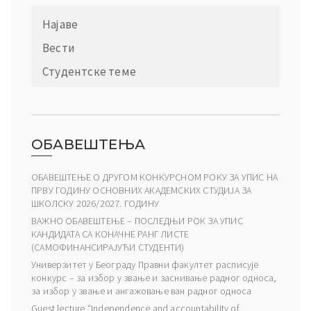
Најаве
Вести
Студентске теме
ОБАВЕШТЕЊА
ОБАВЕШТЕЊЕ О ДРУГОМ КОНКУРСНОМ РОКУ ЗА УПИС НА
ПРВУ ГОДИНУ ОСНОВНИХ АКАДЕМСКИХ СТУДИЈА ЗА
ШКОЛСКУ 2026/2027. ГОДИНУ
ВАЖНО ОБАВЕШТЕЊЕ – ПОСЛЕДЊИ РОК ЗА УПИС
КАНДИДАТА СА КОНАЧНЕ РАНГ ЛИСТЕ
(САМОФИНАНСИРАЈУЋИ СТУДЕНТИ)
Универзитет у Београду Правни факултет расписује
конкурс – за избор у звање и заснивање радног односа,
за избор у звање и ангажовање ван радног односа
Guest lecture “Independence and accountability of