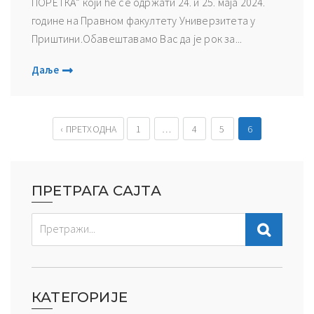
ПОРЕТКА” који ће се одржати 24. и 25. маја 2024.
године на Правном факултету Универзитета у
Приштини.Обавештавамо Вас да је рок за...
Даље
‹ ПРЕТХОДНА
1
…
4
5
6
ПРЕТРАГА САЈТА
КАТЕГОРИЈЕ