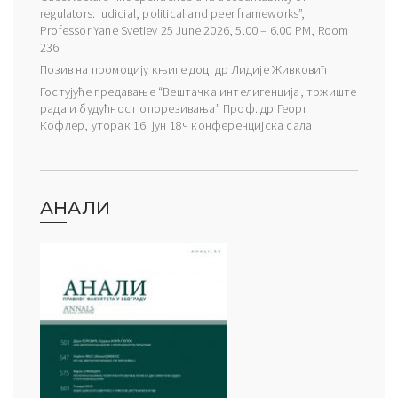
regulators: judicial, political and peer frameworks”,
Professor Yane Svetiev 25 June 2026, 5.00 – 6.00 PM, Room
236
Позив на промоцију књиге доц. др Лидије Живковић
Гостујуће предавање “Вештачка интелигенција, тржиште
рада и будућност опорезивања” Проф. др Георг
Кофлер, уторак 16. јун 18ч конференцијска сала
АНАЛИ