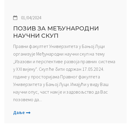
01/04/2024
ПОЗИВ ЗА МЕЂУНАРОДНИ
НАУЧНИ СКУП
Правни факултет Универзитета у Бањој Луци
организује Међународни научни скуп на тему
„Изазови и перспективе развоја правних система
у XXI вијеку“. Скуп ће бити одржан 17.05.2024.
године у просторијама Правног факултета
Универзитета у Бањој Луци. Имајући у виду Ваш
научни опус, част нам je и задовољство да Вас
позовемо да...
Даље