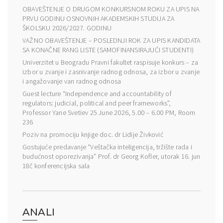
OBAVEŠTENJE O DRUGOM KONKURSNOM ROKU ZA UPIS NA
PRVU GODINU OSNOVNIH AKADEMSKIH STUDIJA ZA
ŠKOLSKU 2026/2027. GODINU
VAŽNO OBAVEŠTENJE – POSLEDNJI ROK ZA UPIS KANDIDATA
SA KONAČNE RANG LISTE (SAMOFINANSIRAJUĆI STUDENTI)
Univerzitet u Beogradu Pravni fakultet raspisuje konkurs – za
izbor u zvanje i zasnivanje radnog odnosa, za izbor u zvanje
i angažovanje van radnog odnosa
Guest lecture “Independence and accountability of
regulators: judicial, political and peer frameworks”,
Professor Yane Svetiev 25 June 2026, 5.00 – 6.00 PM, Room
236
Poziv na promociju knjige doc. dr Lidije Živković
Gostujuće predavanje “Veštačka inteligencija, tržište rada i
budućnost oporezivanja” Prof. dr Georg Kofler, utorak 16. jun
18č konferencijska sala
ANALI