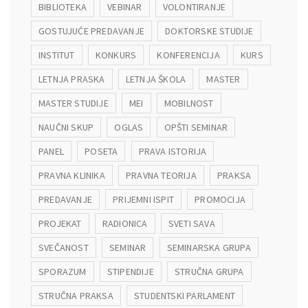
BIBLIOTEKA
VEBINAR
VOLONTIRANJE
GOSTUJUĆE PREDAVANJE
DOKTORSKE STUDIJE
INSTITUT
KONKURS
KONFERENCIJA
KURS
LETNJA PRASKA
LETNJA ŠKOLA
MASTER
MASTER STUDIJE
MEI
MOBILNOST
NAUČNI SKUP
OGLAS
OPŠTI SEMINAR
PANEL
POSETA
PRAVA ISTORIJA
PRAVNA KLINIKA
PRAVNA TEORIJA
PRAKSA
PREDAVANJE
PRIJEMNI ISPIT
PROMOCIJA
PROJEKAT
RADIONICA
SVETI SAVA
SVEČANOST
SEMINAR
SEMINARSKA GRUPA
SPORAZUM
STIPENDIJE
STRUČNA GRUPA
STRUČNA PRAKSA
STUDENTSKI PARLAMENT