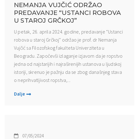
NEMANJA VUJČIĆ ODRŽAO
PREDAVANJE “USTANCI ROBOVA
U STAROJ GRČKOJ”
U petak, 26. aprila 2024. godine, predavanje “Ustanci
robova u staroj Grčkoj” održao je prof. dr Nemanja
Vujčić sa Filozofskog fakulteta Univerziteta u
Beogradu. Započevši izlaganje izjavom da je ropstvo
jedna od najstarijih i najraširenijih ustanova u ljudskoj
istoriji, skrenuo je pažnju da se zbog današnjeg stava
o neprihvatljivost ropstva,...
Dalje
07/05/2024