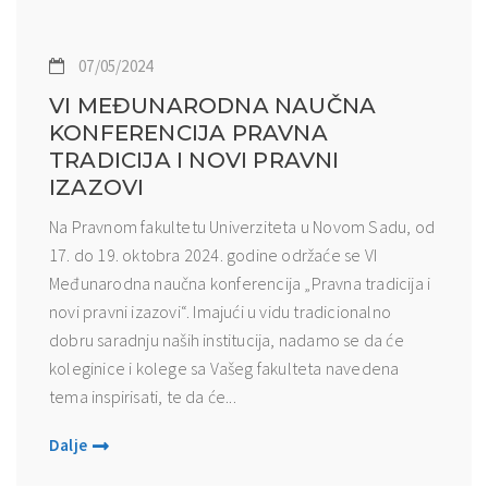
07/05/2024
VI MEĐUNARODNA NAUČNA
KONFERENCIJA PRAVNA
TRADICIJA I NOVI PRAVNI
IZAZOVI
Na Pravnom fakultetu Univerziteta u Novom Sadu, od
17. do 19. oktobra 2024. godine održaće se VI
Međunarodna naučna konferencija „Pravna tradicija i
novi pravni izazovi“. Imajući u vidu tradicionalno
dobru saradnju naših institucija, nadamo se da će
koleginice i kolege sa Vašeg fakulteta navedena
tema inspirisati, te da će...
Dalje