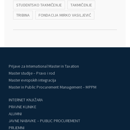
STUDENTSKO TAKMIČENJE
TAKMIČENJE
TRIBINA
FONDACIJA MIRKO VASILJEVIĆ
Prijave za International Master in Taxation
Master studije – Pravo i rod
Master evropskih integracija
Master in Public Procurement Management – MPPM
INTERNET KNJIŽARA
PRAVNE KLINIKE
ALUMNI
JAVNE NABAVKE – PUBLIC PROCUREMENT
PRIJEMNI