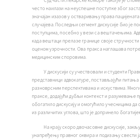
Суд части Лекарске коморе такође је споменут
често наилази на неуспешне поступке због заста
значајан изазов у остваривању права пацијенат
случајева. Последњи сегмент дискусије био је 
поступцима, посебно у вези са вештачењима. Адво
када вештаци прелазе границе своје стручности 
оценом узрочности. Ова пракса наглашава потре
медицинским споровима.
У дискусији су учествовали и студенти Правно
представници адвокатуре, постављајући питања 
разноврсним перспективама и искуствима. Многи
праксе, додајући дубљи контекст и разумевање п
обогатило дискусију и омогућило учесницима да 
из различитих углова, што је допринело богатиј
На крају скоро двочасовне дискусије, закључе
унапређењу правног оквира и подизању свести јав