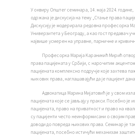
У оквиру Општег семинара, 14. маја 2024. године
одржана је дискусија на тему „Стање права пациј
Дискусију је модерирала редовна професорка Ма
Универзитета у Београду, а као гост предавач уч
највише усмерен на управне, парничне и кривичн
Професорка Марија Kараникић Мирић отворила
права пацијената у Србији, с нарочитим акцентом 
пацијената комплексно подручје које захтева па
њихових права, наглашавајући да је пацијент дан
Адвокатица Марина Мијатовић је у свом изла
пацијената које се јављају у пракси. Посебно ј
пацијената, право на приватност и право на квал
су пацијенти често неинформисани о својим пра
доводи до повреда њихових права. Семинар је та
пацијената, посебно истичући механизам заштит