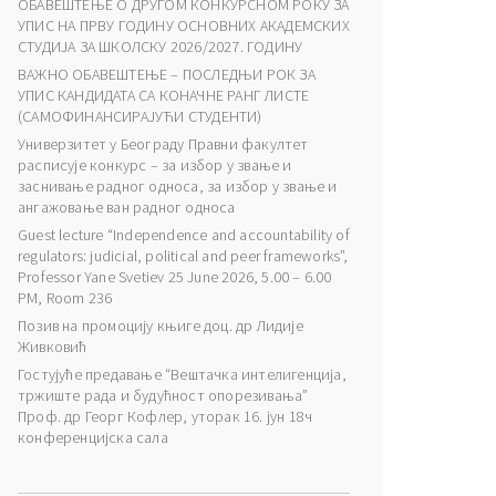
ОБАВЕШТЕЊЕ О ДРУГОМ КОНКУРСНОМ РОКУ ЗА
УПИС НА ПРВУ ГОДИНУ ОСНОВНИХ АКАДЕМСКИХ
СТУДИЈА ЗА ШКОЛСКУ 2026/2027. ГОДИНУ
ВАЖНО ОБАВЕШТЕЊЕ – ПОСЛЕДЊИ РОК ЗА
УПИС КАНДИДАТА СА КОНАЧНЕ РАНГ ЛИСТЕ
(САМОФИНАНСИРАЈУЋИ СТУДЕНТИ)
Универзитет у Београду Правни факултет
расписује конкурс – за избор у звање и
заснивање радног односа, за избор у звање и
ангажовање ван радног односа
Guest lecture “Independence and accountability of
regulators: judicial, political and peer frameworks”,
Professor Yane Svetiev 25 June 2026, 5.00 – 6.00
PM, Room 236
Позив на промоцију књиге доц. др Лидије
Живковић
Гостујуће предавање “Вештачка интелигенција,
тржиште рада и будућност опорезивања”
Проф. др Георг Кофлер, уторак 16. јун 18ч
конференцијска сала