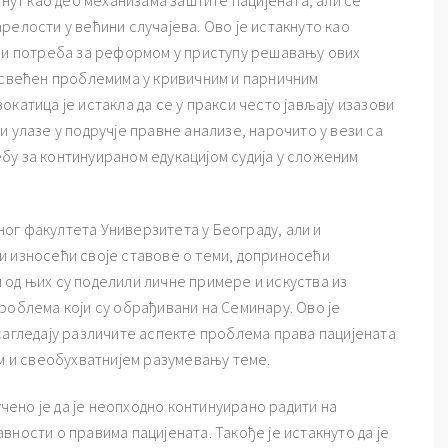
 као део механизама заштите пацијената, али се
релости у већини случајева. Ово је истакнуто као
а и потреба за реформом у приступу решавању ових
посвећен проблемима у кривичним и парничним
катица је истакла да се у пракси често јављају изазови
и улазе у подручје правне анализе, нарочито у вези са
бу за континуираном едукацијом судија у сложеним
г факултета Универзитета у Београду, али и
и износећи своје ставове о теми, доприносећи
 од њих су поделили личне примере и искуства из
роблема који су обрађивани на Семинару. Ово је
сагледају различите аспекте проблема права пацијената
ем и свеобухватнијем разумевању теме.
но је да је неопходно континуирано радити на
ности о правима пацијената. Такође је истакнуто да је