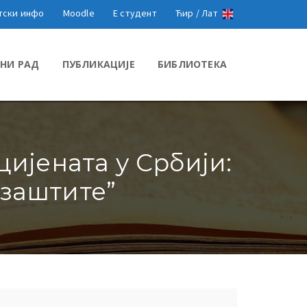
тски инфо
Moodle
Е студент
Ћир /
Лат
НИ РАД
ПУБЛИКАЦИЈЕ
БИБЛИОТЕКА
ијената у Србији:
заштите”