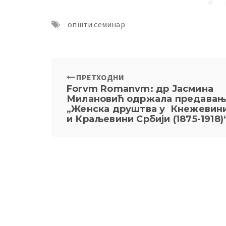
општи семинар
ПРЕТХОДНИ
Forvm Romanvm: др Јасмина
Милановић одржала предава
„Женска друштва у Кнежевин
и Краљевини Србији (1875-1918)