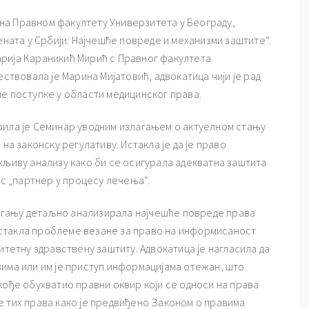
, на Правном факултету Универзитета у Београду,
ената у Србији: Најчешће повреде и механизми заштите“.
рија Kараникић Мирић с Правног факултета
ествовала је Марина Мијатовић, адвокатица чији је рад
е поступке у области медицинског права.
 је Семинар уводним излагањем о актуелном стању
на законску регулативу. Истакла је да је право
жљиву анализу како би се осигурала адекватна заштита
ас „партнер у процесу лечења“.
гању детаљно анализирала најчешће повреде права
е истакла проблеме везане за право на информисаност
итетну здравствену заштиту. Адвокатица је нагласила да
вима или им је приступ информацијама отежан, што
кође обухватио правни оквир који се односи на права
е тих права како је предвиђено Законом о правима