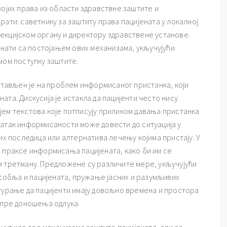
војих права из области здравствне заштите и
рати: саветнику за заштиту права пацијената у локалној
екцијском органу и директору здравствене установе.
знати са постојањем ових механизама, укључујући
мом поступку заштите.
вљен је на проблем информисаног пристанка, који
та. Дискусија је истакла да пацијенти често нису
јем текстова које потписују приликом давања пристанка
татак информисаности може довести до ситуација у
их последица или алтернатива лечењу којима пристају. У
а праксе информисања пацијената, како би им се
м третману. Предложене су различите мере, укључујући
обља и пацијената, пружање јасних и разумљивих
игурање да пацијенти имају довољно времена и простора
 пре доношења одлука.