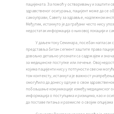
пацијената. За помоћ у остваривању и заштити с
здравственог осигурања, пацијент може да се об
самоуправи, Савету за здравље, надлежном инсп
Међутим, истакнуто је да грађани често нису упо
недостатак информација о њиховој локацији и са
У даљем току Семинара, посебан нагласак ста
представља битан сегмент заштите права пацијена
довољно детаљно упознати са садржајем и знача
за медицинске поступке или лечење. Овај недос
којима пацијенти нису у потпуности свесни могућ
том контексту, истакнута је важност унапређењ
омогућило да донесу одлуке о свом здравствено
побољшање комуникације између медицинског ос
информација о поступцима и ризицима, као и ос
да поставе питања и размисле о својим опцијама