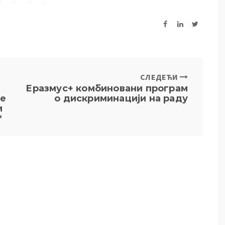
СЛЕДЕЋИ
Еразмус+ комбиновани програм
ње
о дискриминацији на раду
и
“