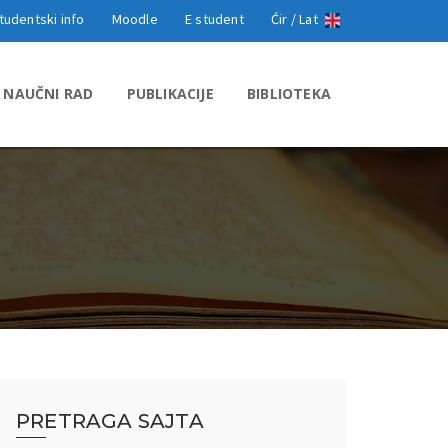
tudentski info
Moodle
E student
Ćir /
Lat
NAUČNI RAD
PUBLIKACIJE
BIBLIOTEKA
PRETRAGA SAJTA