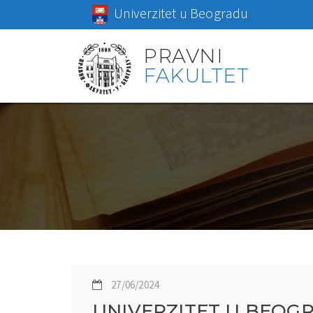
Univerzitet u Beogradu
PRAVNI
FAKULTET
27/06/2024
UNIVERZITET U BEOGR