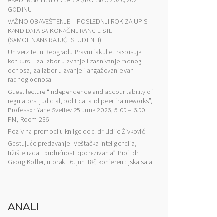
AKADEMSKIH STUDIJA ZA ŠKOLSKU 2026/2027.
GODINU
VAŽNO OBAVEŠTENJE – POSLEDNJI ROK ZA UPIS
KANDIDATA SA KONAČNE RANG LISTE
(SAMOFINANSIRAJUĆI STUDENTI)
Univerzitet u Beogradu Pravni fakultet raspisuje
konkurs – za izbor u zvanje i zasnivanje radnog
odnosa, za izbor u zvanje i angažovanje van
radnog odnosa
Guest lecture “Independence and accountability of
regulators: judicial, political and peer frameworks”,
Professor Yane Svetiev 25 June 2026, 5.00 – 6.00
PM, Room 236
Poziv na promociju knjige doc. dr Lidije Živković
Gostujuće predavanje “Veštačka inteligencija,
tržište rada i budućnost oporezivanja” Prof. dr
Georg Kofler, utorak 16. jun 18č konferencijska sala
ANALI