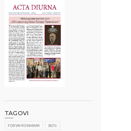
TAGOVI
FORVM ROMANVM
BLTG