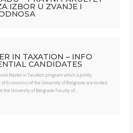
A IZBOR U ZVANJE I
 ODNOSA
R IN TAXATION – INFO
ENTIAL CANDIDATES
ional Master in Taxation program which is jointly
 of Economics of the University of Belgrade are invited
t the University of Belgrade Faculty of...