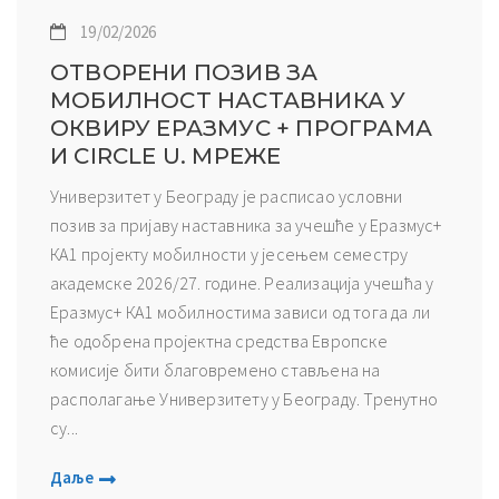
19/02/2026
ОТВОРЕНИ ПОЗИВ ЗА
МОБИЛНОСТ НАСТАВНИКА У
ОКВИРУ ЕРАЗМУС + ПРОГРАМА
И CIRCLE U. МРЕЖЕ
Универзитет у Београду је расписао условни
позив за пријаву наставника за учешће у Еразмус+
КА1 пројекту мобилности у јесењем семестру
академске 2026/27. године. Реализација учешћа у
Еразмус+ КА1 мобилностима зависи од тога да ли
ће одобрена пројектна средства Европске
комисије бити благовремено стављена на
располагање Универзитету у Београду. Тренутно
су...
Даље