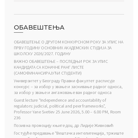
ОБАВЕШТЕЊА
ОБАВЕШТЕЊЕ О ДРУГОМ КОНКУРСНОМ РОКУ ЗА УПИС НА
ПРВУ ГОДИНУ ОСНОВНИХ АКАДЕМСКИХ СТУДИЈА ЗА
ШКОЛСКУ 2026/2027. ГОДИНУ
ВАЖНО ОБАВЕШТЕЊЕ – ПОСЛЕДЊИ РОК ЗА УПИС
КАНДИДАТА СА КОНАЧНЕ РАНГ ЛИСТЕ
(САМОФИНАНСИРАЈУЋИ СТУДЕНТИ)
Универзитет у Београду Правни факултет расписује
конкурс – за избор у звање и заснивање радног односа,
за избор у звање и ангажовање ван радног односа
Guest lecture “Independence and accountability of
regulators: judicial, political and peer frameworks”,
Professor Yane Svetiev 25 June 2026, 5.00 – 6.00 PM, Room
236
Позив на промоцију књиге доц. др Лидије Живковић
Гостујуће предавање “Вештачка интелигенција, тржиште