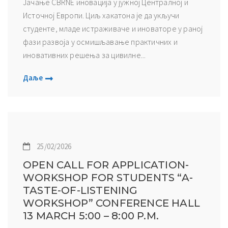
Јачање CBRNE иновација у јужној Централној и
Источној Европи. Циљ хакатона је да укључи
студенте, младе истраживаче и иноваторе у раној
фази развоја у осмишљавање практичних и
иновативних решења за цивилне...
Даље
25/02/2026
OPEN CALL FOR APPLICATION-
WORKSHOP FОR STUDENTS “A-
TASTE-OF-LISTENING
WORKSHOP” CONFERENCE HALL
13 MARCH 5:00 – 8:00 P.M.