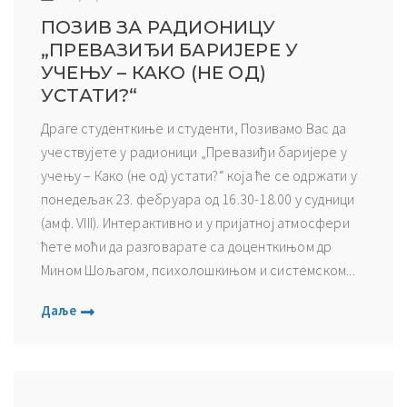
ПОЗИВ ЗА РАДИОНИЦУ
„ПРЕВАЗИЂИ БАРИЈЕРЕ У
УЧЕЊУ – КАКО (НЕ ОД)
УСТАТИ?“
Драге студенткиње и студенти, Позивамо Вас да
учествујете у радионици „Превазиђи баријере у
учењу – Како (не од) устати?“ која ће се одржати у
понедељак 23. фебруара од 16.30-18.00 у судници
(амф. VIII). Интерактивно и у пријатној атмосфери
ћете моћи да разговарате са доценткињом др
Мином Шољагом, психолошкињом и системском...
Даље