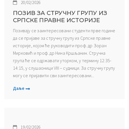
20/02/2026
ПОЗИВ ЗА СТРУЧНУ ГРУПУ ИЗ
СРПСКЕ ПРАВНЕ ИСТОРИЈЕ
Позивају се заинтересовани студенти прве године
да се пријаве за стручну групу из Српске правне
историје, којом ће руководити проф. др Зоран
Мирковић и проф. др Нина Кршљанин. Стручна
група ће се одржавати уторком, у термину 12:35-
14:15, у слушаоници VIII – судници. За стручну групу
могу се пријавити сви заинтересовани...
Даље
19/02/2026