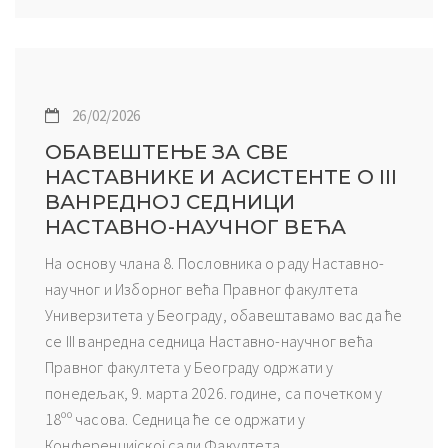
26/02/2026
ОБАВЕШТЕЊЕ ЗА СВЕ
НАСТАВНИКЕ И АСИСТЕНТЕ О III
ВАНРЕДНОЈ СЕДНИЦИ
НАСТАВНО-НАУЧНОГ ВЕЋА
На основу члана 8. Пословника о раду Наставно-
научног и Изборног већа Правног факултета
Универзитета у Београду, обавештавамо вас да ће
се III ванредна седница Наставно-научног већа
Правног факултета у Београду одржати у
понедељак, 9. марта 2026. године, са почетком у
18ºº часова. Седница ће се одржати у
Конференцијској сали Факултета....