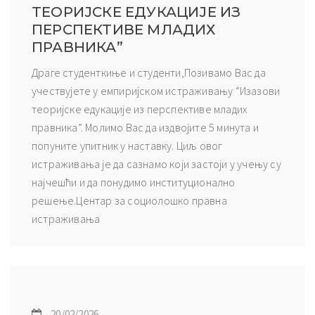
ТЕОРИЈСКЕ ЕДУКАЦИЈЕ ИЗ
ПЕРСПЕКТИВЕ МЛАДИХ
ПРАВНИКА”
Драге студенткиње и студенти,Позивамо Вас да
учествујете у емпиријском истраживању “Изазови
теоријске едукације из перспективе младих
правника”. Молимо Вас да издвојите 5 минута и
попуните упитник у наставку. Циљ овог
истраживања је да сазнамо који застоји у учењу су
најчешћи и да понудимо институционално
решење.Центар за социолошко правна
истраживања
20/02/2026