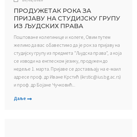
ПРОДУЖЕТАК РОКА ЗА
ПРИЈАВУ НА СТУДИЈСКУ ГРУПУ
ИЗ ЉУДСКИХ ПРАВА
Поштоване колегинице и колеге, Овим путем
желимо да вас обавестимо да је рок за пријаву на
студијску групу из предмета “Људска права”, а која
се изводи на енглеском језику, продужен до
недеље 1. марта. Пријаве се достављају на е-маил
адресе проф. др Иване Крстић (ikrstic@ius.bg.ac.rs)
и проф. др Бојане Чучковић...
Даље