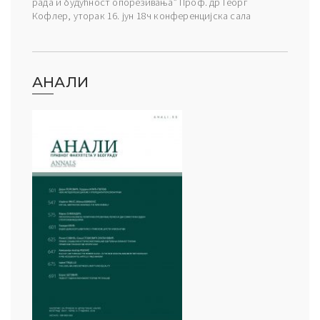
рада и будућност опорезивања” Проф. др Георг
Кофлер, уторак 16. јун 18ч конференцијска сала
АНАЛИ