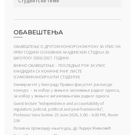
Студентске теме
ОБАВЕШТЕЊА
ОБАВЕШТЕЊЕ О ДРУГОМ КОНКУРСНОМ РОКУ ЗА УПИС НА
ПРВУ ГОДИНУ ОСНОВНИХ АКАДЕМСКИХ СТУДИЈА ЗА
ШКОЛСКУ 2026/2027. ГОДИНУ
ВАЖНО ОБАВЕШТЕЊЕ – ПОСЛЕДЊИ РОК ЗА УПИС
КАНДИДАТА СА КОНАЧНЕ РАНГ ЛИСТЕ
(САМОФИНАНСИРАЈУЋИ СТУДЕНТИ)
Универзитет у Београду Правни факултет расписује
конкурс – за избор у звање и заснивање радног односа,
за избор у звање и ангажовање ван радног односа
Guest lecture “Independence and accountability of
regulators: judicial, political and peer frameworks”,
Professor Yane Svetiev 25 June 2026, 5.00 – 6.00 PM, Room
236
Позив на промоцију књиге доц. др Лидије Живковић