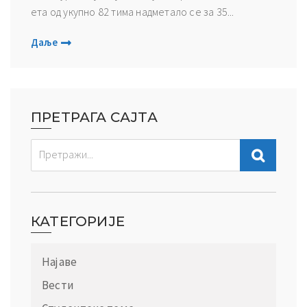
ета од укупно 82 тима надмeтало се за 35...
Даље
ПРЕТРАГА САЈТА
КАТЕГОРИЈЕ
Најаве
Вести