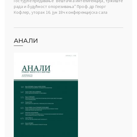
Гостујуће предавање “Вештачка интелигенција, тржиште
рада и будућност опорезивања” Проф. др Георг
Кофлер, уторак 16. јун 18ч конференцијска сала
АНАЛИ