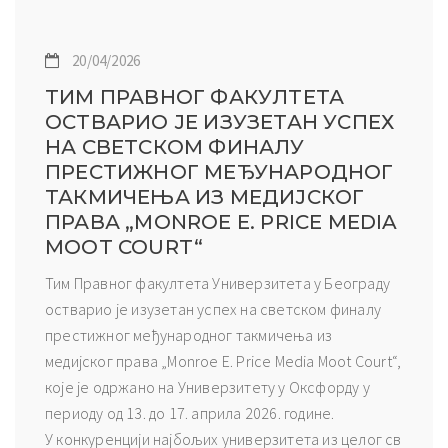
20/04/2026
ТИМ ПРАВНОГ ФАКУЛТЕТА
ОСТВАРИО ЈЕ ИЗУЗЕТАН УСПЕХ
НА СВЕТСКОМ ФИНАЛУ
ПРЕСТИЖНОГ МЕЂУНАРОДНОГ
ТАКМИЧЕЊА ИЗ МЕДИЈСКОГ
ПРАВА „MONROE E. PRICE MEDIA
MOOT COURT“
Тим Правног факултета Универзитета у Београду
остварио је изузетан успех на светском финалу
престижног међународног такмичења из
медијског права „Monroe E. Price Media Moot Court“,
које је одржано на Универзитету у Оксфорду у
периоду од 13. до 17. априла 2026. године.
У конкуренцији најбољих универзитета из целог св