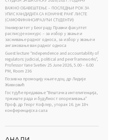
СТУДИЈА ЗА ШКОЛСКУ 2026/2027. ГОДИНУ
ВАЖНО ОБАВЕШТЕЊЕ – ПОСЛЕДЊИ РОК ЗА
УПИС КАНДИДАТА СА КОНАЧНЕ РАНГ ЛИСТЕ
(САМОФИНАНСИРАЈУЋИ СТУДЕНТИ)
Универзитет у Београду Правни факултет
расписује конкурс – за избор у звање и
заснивање радног односа, за избор у звање и
ангажовање ван радног односа
Guest lecture “Independence and accountability of
regulators: judicial, political and peer frameworks”,
Professor Yane Svetiev 25 June 2026, 5.00 – 6.00
PM, Room 236
Позив на промоцију књиге доц. др Лидије
Живковић
Гостујуће предавање “Вештачка интелигенција,
тржиште рада и будућност опорезивања”
Проф. др Георг Кофлер, уторак 16. јун 18ч
конференцијска сала
АНАЛИ