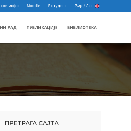
тски инфо
Moodle
Е студент
Ћир /
Лат
НИ РАД
ПУБЛИКАЦИЈЕ
БИБЛИОТЕКА
ПРЕТРАГА САЈТА