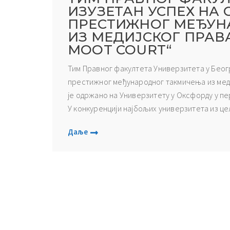
ИЗУЗЕТАН УСПЕХ НА
ПРЕСТИЖНОГ МЕЂУН
ИЗ МЕДИЈСКОГ ПРАВА
MOOT COURT“
Тим Правног факултета Универзитета у Беогр
престижног међународног такмичења из медијс
је одржано на Универзитету у Оксфорду у пери
У конкуренцији најбољих универзитета из цело
Даље