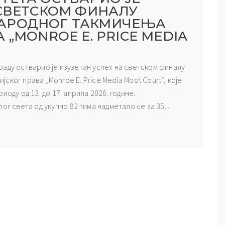
 СВЕТСКОМ ФИНАЛУ
АРОДНОГ ТАКМИЧЕЊА
 „MONROE E. PRICE MEDIA
аду остварио је изузетан успех на светском финалу
ког права „Monroe E. Price Media Moot Court“, које
оду од 13. до 17. априла 2026. године.
г света од укупно 82 тима надмeтало се за 35...