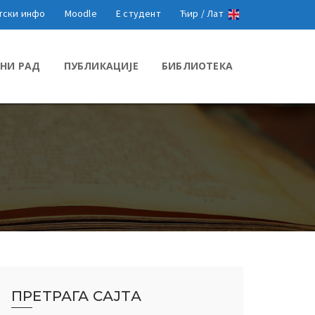
тски инфо
Moodle
Е студент
Ћир /
Лат
НИ РАД
ПУБЛИКАЦИЈЕ
БИБЛИОТЕКА
ПРЕТРАГА САЈТА