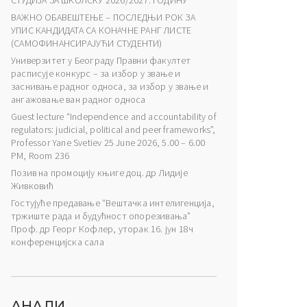
СТУДИЈА ЗА ШКОЛСКУ 2026/2027. ГОДИНУ
ВАЖНО ОБАВЕШТЕЊЕ – ПОСЛЕДЊИ РОК ЗА
УПИС КАНДИДАТА СА КОНАЧНЕ РАНГ ЛИСТЕ
(САМОФИНАНСИРАЈУЋИ СТУДЕНТИ)
Универзитет у Београду Правни факултет
расписује конкурс – за избор у звање и
заснивање радног односа, за избор у звање и
ангажовање ван радног односа
Guest lecture “Independence and accountability of
regulators: judicial, political and peer frameworks”,
Professor Yane Svetiev 25 June 2026, 5.00 – 6.00
PM, Room 236
Позив на промоцију књиге доц. др Лидије
Живковић
Гостујуће предавање “Вештачка интелигенција,
тржиште рада и будућност опорезивања”
Проф. др Георг Кофлер, уторак 16. јун 18ч
конференцијска сала
АНАЛИ