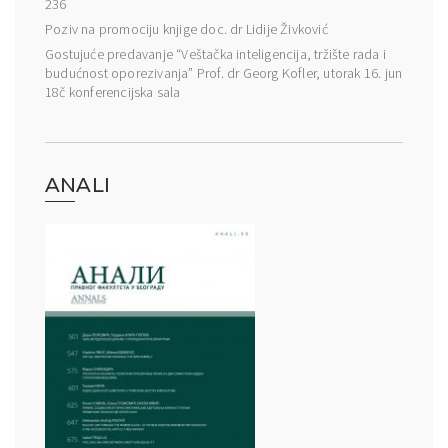
236
Poziv na promociju knjige doc. dr Lidije Živković
Gostujuće predavanje “Veštačka inteligencija, tržište rada i
budućnost oporezivanja” Prof. dr Georg Kofler, utorak 16. jun
18č konferencijska sala
ANALI