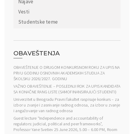
Najave
Vesti
Studentske teme
OBAVEŠTENJA
OBAVEŠTENJE O DRUGOM KONKURSNOM ROKU ZA UPIS NA
PRVU GODINU OSNOVNIH AKADEMSKIH STUDIJA ZA
ŠKOLSKU 2026/2027. GODINU
VAŽNO OBAVEŠTENJE – POSLEDNJI ROK ZA UPIS KANDIDATA
SA KONAČNE RANG LISTE (SAMOFINANSIRAJUĆI STUDENTI)
Univerzitet u Beogradu Pravni fakultet raspisuje konkurs – za
izbor u zvanje i zasnivanje radnog odnosa, za izbor u zvanje
i angažovanje van radnog odnosa
Guest lecture “Independence and accountability of
regulators: judicial, political and peer frameworks”,
Professor Yane Svetiev 25 June 2026, 5.00 – 6.00 PM, Room