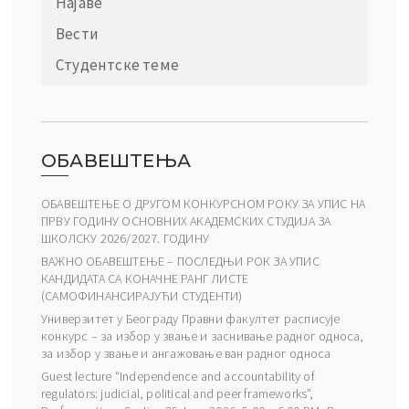
Најаве
Вести
Студентске теме
ОБАВЕШТЕЊА
ОБАВЕШТЕЊЕ О ДРУГОМ КОНКУРСНОМ РОКУ ЗА УПИС НА
ПРВУ ГОДИНУ ОСНОВНИХ АКАДЕМСКИХ СТУДИЈА ЗА
ШКОЛСКУ 2026/2027. ГОДИНУ
ВАЖНО ОБАВЕШТЕЊЕ – ПОСЛЕДЊИ РОК ЗА УПИС
КАНДИДАТА СА КОНАЧНЕ РАНГ ЛИСТЕ
(САМОФИНАНСИРАЈУЋИ СТУДЕНТИ)
Универзитет у Београду Правни факултет расписује
конкурс – за избор у звање и заснивање радног односа,
за избор у звање и ангажовање ван радног односа
Guest lecture “Independence and accountability of
regulators: judicial, political and peer frameworks”,