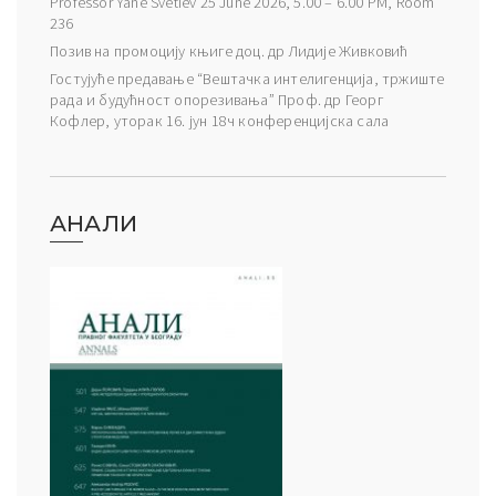
Professor Yane Svetiev 25 June 2026, 5.00 – 6.00 PM, Room
236
Позив на промоцију књиге доц. др Лидије Живковић
Гостујуће предавање “Вештачка интелигенција, тржиште
рада и будућност опорезивања” Проф. др Георг
Кофлер, уторак 16. јун 18ч конференцијска сала
АНАЛИ