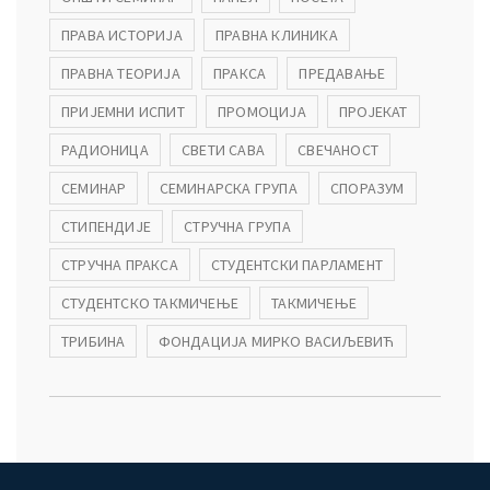
ПРАВА ИСТОРИЈА
ПРАВНА КЛИНИКА
ПРАВНА ТЕОРИЈА
ПРАКСА
ПРЕДАВАЊЕ
ПРИЈЕМНИ ИСПИТ
ПРОМОЦИЈА
ПРОЈЕКАТ
РАДИОНИЦА
СВЕТИ САВА
СВЕЧАНОСТ
СЕМИНАР
СЕМИНАРСКА ГРУПА
СПОРАЗУМ
СТИПЕНДИЈЕ
СТРУЧНА ГРУПА
СТРУЧНА ПРАКСА
СТУДЕНТСКИ ПАРЛАМЕНТ
СТУДЕНТСКО ТАКМИЧЕЊЕ
ТАКМИЧЕЊЕ
ТРИБИНА
ФОНДАЦИЈА МИРКО ВАСИЉЕВИЋ