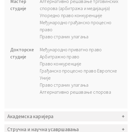
Мастер
Алтернативно решавање трговинских
студије
спорова (арбитража и медијација)
Упоредно право конкуренције
Међународно грађанско процесно
право
Право страних улагања
Докторске
Међународно приватно право
студије
Арбитражно право
Право конкуренције
Грађанско процесно право Европске
Уније
Право страних улагања
Алтернативно решавање спорова
Академска каријера
Стручна и научна усавршавања