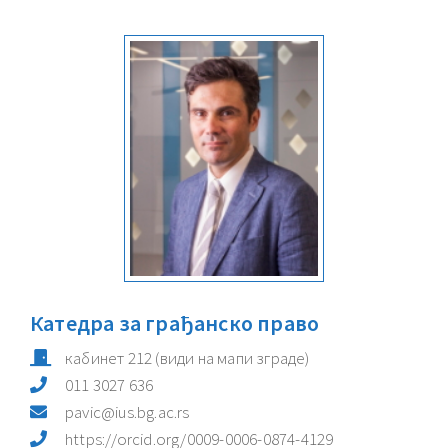
Катедра за грађанско право
кабинет
212
(види на мапи зграде)
011 3027 636
pavic@ius.bg.ac.rs
https://orcid.org/0009-0006-0874-4129