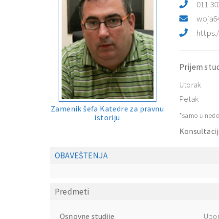
011 30
woja6
https:
Prijem stu
Utorak
Petak
Zamenik šefa Katedre za pravnu
*samo u nede
istoriju
Konsultacij
OBAVEŠTENJA
Predmeti
Osnovne studije
Upor