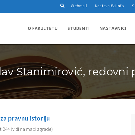
Webmail
Nastavnički info
S
O FAKULTETU
STUDENTI
NASTAVNICI
slav Stanimirović, redovni 
za pravnu istoriju
et
244
(vidi na mapi zgrade)