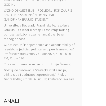
AKADEMSKIH STUDIJA ZA ŠKOLSKU 2026/2027.
GODINU
VAŽNO OBAVEŠTENJE – POSLEDNJI ROK ZA UPIS
KANDIDATA SA KONAČNE RANG LISTE
(SAMOFINANSIRAJUĆI STUDENTI)
Univerzitet u Beogradu Pravni fakultet raspisuje
konkurs – za izbor u zvanje i zasnivanje radnog
odnosa, za izbor u zvanje i angažovanje van
radnog odnosa
Guest lecture “Independence and accountability of
regulators: judicial, political and peer frameworks”,
Professor Yane Svetiev 25 June 2026, 5.00 – 6.00
PM, Room 236
Poziv na promociju knjige doc. dr Lidije Živković
Gostujuće predavanje “Veštačka inteligencija,
tržište rada i budućnost oporezivanja” Prof. dr
Georg Kofler, utorak 16. jun 18č konferencijska sala
ANALI