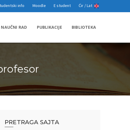
tudentski info
Moodle
E student
Ćir /
Lat
NAUČNI RAD
PUBLIKACIJE
BIBLIOTEKA
profesor
PRETRAGA SAJTA