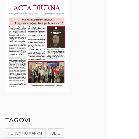
TAGOVI
FORVM ROMANVM
BLTG