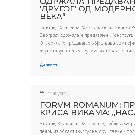
ОДРЖАЛА ПРЕДАВАЊ
‘ДРУГОГ’ ОД МОДЕР
ВЕКА“
У петак, 15. априла 2022. године, др Мелина
Београду одржала је предавање „Конструкциј
Отворила је предавање објашњавањем појма
другим друштвеним групама и стереотипима, те
Даље
11/04/2022
FORVM ROMANUM: П
КРИСА ВИКАМА: „НА
У петак, 8. априла 2022. године, публика Фор
делом из области културне, друштвене и по