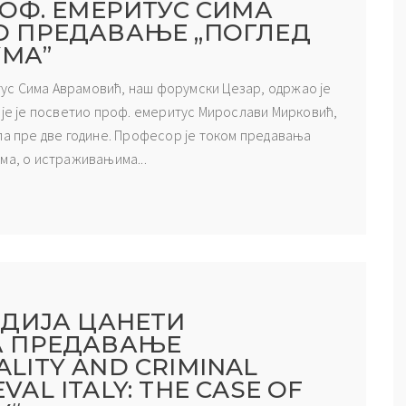
ОФ. ЕМЕРИТУС СИМА
 ПРЕДАВАЊЕ „ПОГЛЕД
УМА”
итус Сима Аврамовић, наш форумски Цезар, одржао је
оје је посветио проф. емеритус Мирослави Мирковић,
ла пре две године. Професор је током предавања
ма, о истраживањима...
ИДИЈА ЦАНЕТИ
А ПРЕДАВАЊЕ
UALITY AND CRIMINAL
EVAL ITALY: THE CASE OF