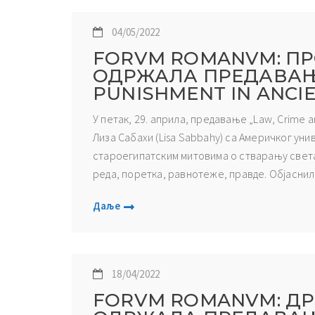
04/05/2022
FORVM ROMANVM: ПР
ОДРЖАЛА ПРЕДАВАЊЕ
PUNISHMENT IN ANCIE
У петак, 29. априла, предавање „Law, Crime a
Лиза Сабахи (Lisa Sabbahy) са Америчког ун
староегипатским митовима о стварању света 
реда, поретка, равнотеже, правде. Објаснила 
Даље
18/04/2022
FORVM ROMANVM: ДР