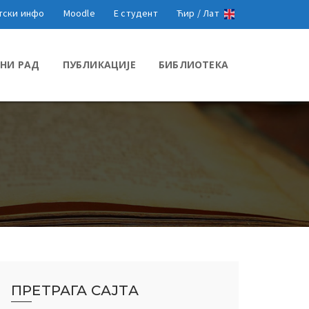
тски инфо
Moodle
Е студент
Ћир /
Лат
НИ РАД
ПУБЛИКАЦИЈЕ
БИБЛИОТЕКА
ПРЕТРАГА САЈТА