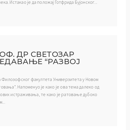
ка. Истакао је да положај Готфрида Бујонског...
ОФ. ДР СВЕТОЗАР
ЕДАВАЊЕ “РАЗВОЈ
 са Филозофског факултета Универзитета у Новом
овања“. Напоменуо је како је ова тема далеко од
нових истраживања, те како је ратовање дубоко
...