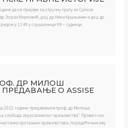
дине да се пријаве за стручну групу из Српске
др Зоран Мирковић, доц. др Нина Кршљанин и доц. др
едом у 11:40 у слушаоници VIII – судници.
РОФ. ДР МИЛОШ
ПРЕДАВАЊЕ О ASSISE
аја 2022. године предавањем проф. др Милоша
веља слобода Јерусалимског краљевства“. Провео нас
 и настанка крсташких краљевстава, поредећи њихову