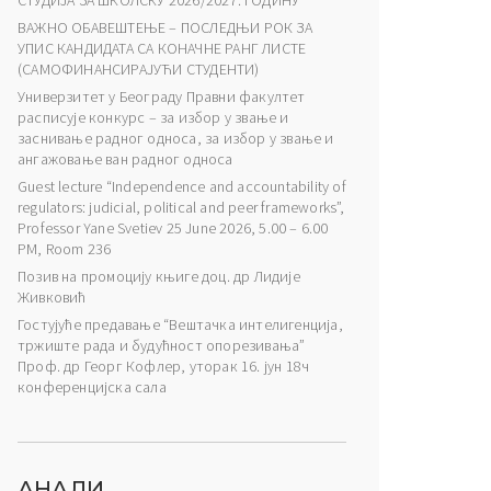
СТУДИЈА ЗА ШКОЛСКУ 2026/2027. ГОДИНУ
ВАЖНО ОБАВЕШТЕЊЕ – ПОСЛЕДЊИ РОК ЗА
УПИС КАНДИДАТА СА КОНАЧНЕ РАНГ ЛИСТЕ
(САМОФИНАНСИРАЈУЋИ СТУДЕНТИ)
Универзитет у Београду Правни факултет
расписује конкурс – за избор у звање и
заснивање радног односа, за избор у звање и
ангажовање ван радног односа
Guest lecture “Independence and accountability of
regulators: judicial, political and peer frameworks”,
Professor Yane Svetiev 25 June 2026, 5.00 – 6.00
PM, Room 236
Позив на промоцију књиге доц. др Лидије
Живковић
Гостујуће предавање “Вештачка интелигенција,
тржиште рада и будућност опорезивања”
Проф. др Георг Кофлер, уторак 16. јун 18ч
конференцијска сала
АНАЛИ