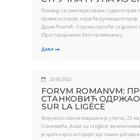
Позивају се заинтересовани студенти прве го
правне историје, којом ће руководити проф. 
Душан Ракитић. Стручна група ће се држати ср
(Просторија може бити промењена у...
Даље
23/05/2022
FORVM ROMANVM: П
СТАНКОВИЋ ОДРЖАО 
SUR LA LIGÈCE
Форумска сезона завршена је у петак, 20. м
Станковића „Assise sur la ligèce: велика по
је кратко кроз историјат крсташких ратова