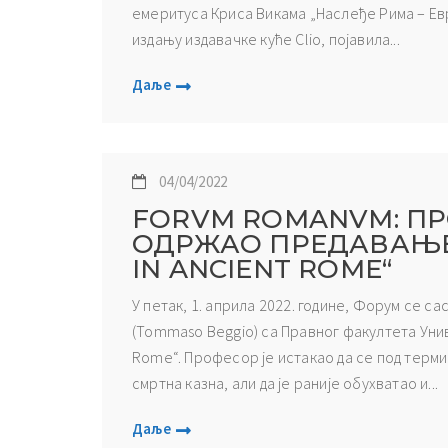
емеритуса Криса Викама „Наслеђе Рима – Евр
издању издавачке куће Clio, појавила...
Даље
04/04/2022
FORVM ROMANVM: ПР
ОДРЖАО ПРЕДАВАЊЕ 
IN ANCIENT ROME“
У петак, 1. априла 2022. године, Форум се с
(Tommaso Beggio) са Правног факултета Униве
Rome“. Професор је истакао да се под терми
смртна казна, али да је раније обухватао и...
Даље