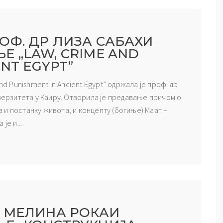
ОФ. ДР ЛИЗА САБАХИ
 „LAW, CRIME AND
NT EGYPT”
nd Punishment in Ancient Egypt” одржала је проф. др
иверзитета у Каиру. Отворила је предавање причом о
и постанку живота, и концепту (богиње) Маат –
је и...
 МЕЛИНА РОКАИ