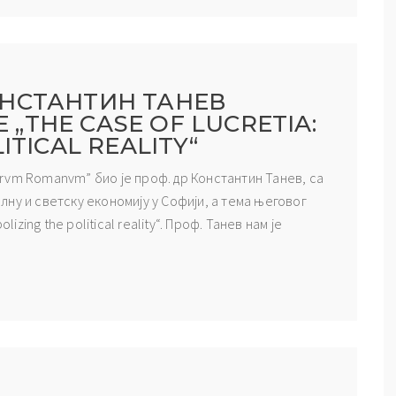
НСТАНТИН ТАНЕВ
THE CASE OF LUCRETIA:
ITICAL REALITY“
Forvm Romanvm” био је проф. др Константин Танев, са
ну и светску економију у Софији, а тема његовог
izing the political reality“. Проф. Танев нам је