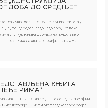
Е „КОНСТРУКЦИЈА
НОГ ДОБА ДО СРЕДЊЕГ
 Рокаи са Филозофског факултета универзитета у
а ‘Другог’ од модерног доба до средњег века“.
 имагологије, начина формирања представе о
 о томе како се ова категорија, настала у...
РЕДСТАВЉЕНА КЊИГА
СЛЕЂЕ РИМАˮ
ума имала је прилике да се упозна са једним значајним
литичке историје – књигом оксфордског професора