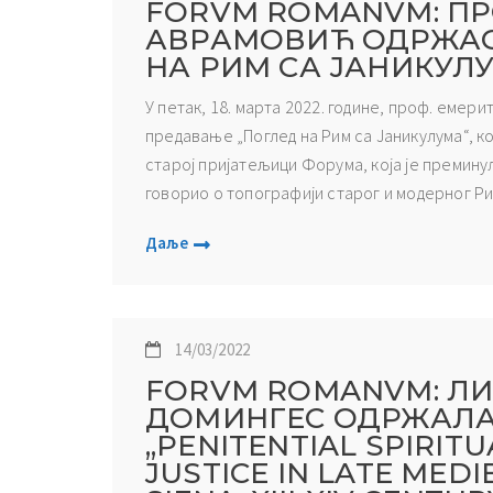
FORVM ROMANVM: ПР
АВРАМОВИЋ ОДРЖАО
НА РИМ СА ЈАНИКУЛ
У петак, 18. марта 2022. године, проф. емер
предавање „Поглед на Рим са Јаникулума“, к
старој пријатељици Форума, која је премину
говорио о топографији старог и модерног Ри
Даље
14/03/2022
FORVM ROMANVM: Л
ДОМИНГЕС ОДРЖАЛ
„PENITENTIAL SPIRIT
JUSTICE IN LATE MEDI