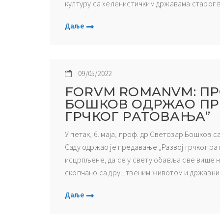
културу са хеленистичким државама старог ве
Даље
09/05/2022
FORVM ROMANVM: ПР
БОШКОВ ОДРЖАО ПР
ГРЧКОГ РАТОВАЊА”
У петак, 6. маја, проф. др Светозар Бошков
Саду одржао је предавање „Развој грчког рат
исцрпљене, да се у свету обавља све више 
скопчано са друштвеним животом и државним
Даље