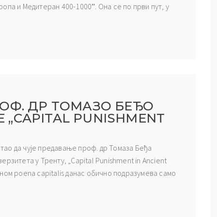
опа и Медитеран 400-1000ˮ. Она се по први пут, у
ОФ. ДР ТОМАЗО БЕЂО
„CAPITAL PUNISHMENT
астао да чује предавање проф. др Томаза Беђа
рзитета у Тренту, „Capital Punishment in Ancient
ном poena capitalis данас обично подразумева само