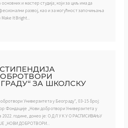
основних и мастер студија; који за циљ има да
офесионални развој, као и за могућност започињања
ake It Bright...
 СТИПЕНДИЈА
ДОБРОТВОРИ
ОГРАДУ“ ЗА ШКОЛСКУ
добротвори Универзитета у Београду“, 03-15 број:
Одбор Фондацијe „Нови добротвори Универзитета у
 2022. године, донео је: О Д Л У К У О РАСПИСИВАЊУ
Е „НОВИ ДОБРОТВОРИ...