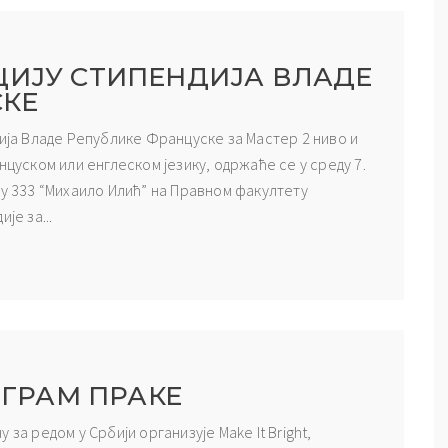
ЦИЈУ СТИПЕНДИЈА ВЛАДЕ
СКЕ
дија Владе Републике Француске за Мастер 2 ниво и
нцуском или енглеском језику, одржаће се у среду 7.
ру 333 “Михаило Илић” на Правном факултету
је за...
ОГРАМ ПРАКЕ
за редом у Србији организује Make It Bright,