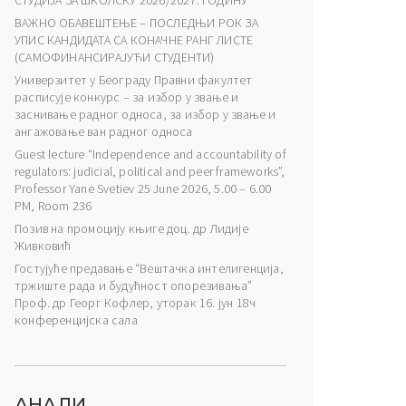
СТУДИЈА ЗА ШКОЛСКУ 2026/2027. ГОДИНУ
ВАЖНО ОБАВЕШТЕЊЕ – ПОСЛЕДЊИ РОК ЗА
УПИС КАНДИДАТА СА КОНАЧНЕ РАНГ ЛИСТЕ
(САМОФИНАНСИРАЈУЋИ СТУДЕНТИ)
Универзитет у Београду Правни факултет
расписује конкурс – за избор у звање и
заснивање радног односа, за избор у звање и
ангажовање ван радног односа
Guest lecture “Independence and accountability of
regulators: judicial, political and peer frameworks”,
Professor Yane Svetiev 25 June 2026, 5.00 – 6.00
PM, Room 236
Позив на промоцију књиге доц. др Лидије
Живковић
Гостујуће предавање “Вештачка интелигенција,
тржиште рада и будућност опорезивања”
Проф. др Георг Кофлер, уторак 16. јун 18ч
конференцијска сала
АНАЛИ