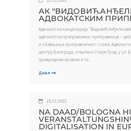
22/11/2022
АК “ВИДОВИЋ.АНЂЕЛ
АДВОКАТСКИМ ПРИ
Адвокатска канцеларија “Видовић.Анђелковић”
адвокатска приправника/ приправнице – дип
и обављања приправничког стажа. Адвокатск
центру Београда, општина Стари Град, у ул. 
привредним правом и то...
Даље
18/11/2022
NA DAAD/BOLOGNA H
VERANSTALTUNGSHINW
DIGITALISATION IN EU