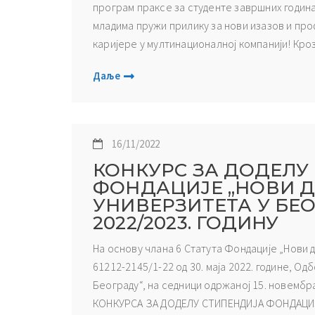
програм праксе за студенте завршних година 
младима пружи прилику за нови изазов и пр
каријере у мултинационалној компанији! Кроз M
Даље
16/11/2022
КОНКУРС ЗА ДОДЕЛУ
ФОНДАЦИЈЕ „НОВИ 
УНИВЕРЗИТЕТА У БЕ
2022/2023. ГОДИНУ
На основу члана 6 Статута Фондације „Нови 
61212-2145/1-22 од 30. маја 2022. године, 
Београду“, на сeдници одржаној 15. новембра
КОНКУРСА ЗА ДОДЕЛУ СТИПЕНДИЈА ФОНДАЦИЈ