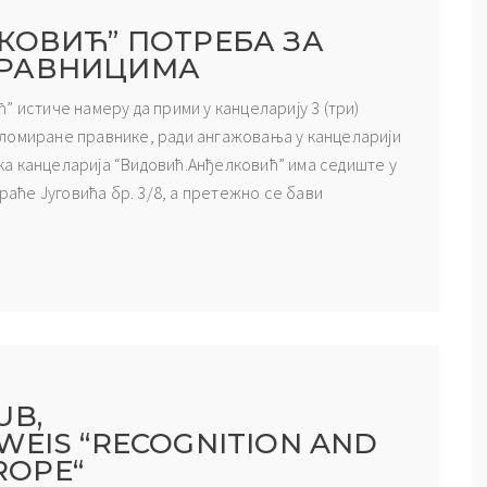
КОВИЋ” ПОТРЕБА ЗА
ПРАВНИЦИМА
 истиче намеру да прими у канцеларију 3 (три)
ломиране правнике, ради ангажовања у канцеларији
а канцеларија “Видовић.Анђелковић” има седиште у
Браће Југовића бр. 3/8, а претежно се бави
UB,
EIS “RECOGNITION AND
ROPE“