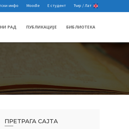
тски инфо
Moodle
Е студент
Ћир /
Лат
НИ РАД
ПУБЛИКАЦИЈЕ
БИБЛИОТЕКА
ПРЕТРАГА САЈТА