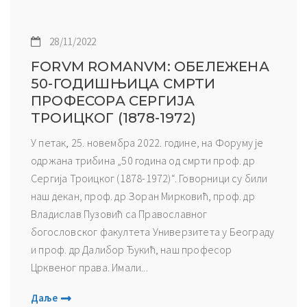
28/11/2022
FORVM ROMANVM: ОБЕЛЕЖЕНА
50-ГОДИШЊИЦА СМРТИ
ПРОФЕСОРА СЕРГИЈА
ТРОИЦКОГ (1878-1972)
У петак, 25. новембра 2022. године, на Форуму је
одржана трибина „50 година од смрти проф. др
Сергија Троицког (1878-1972)“. Говорници су били
наш декан, проф. др Зоран Мирковић, проф. др
Владислав Пузовић са Православног
богословског факултета Универзитета у Београду
и проф. др Далибор Ђукић, наш професор
Црквеног права. Имали...
Даље