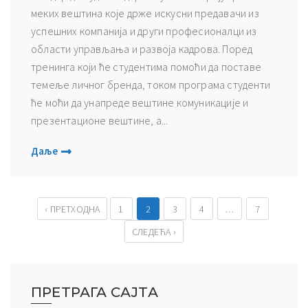
меких вештина које држе искусни предавачи из
успешних компанија и други професионалци из
области управљања и развоја кадрова. Поред
тренинга који ће студентима помоћи да поставе
темеље личног бренда, током програма студенти
ће моћи да унапреде вештине комуникације и
презентационе вештине, а...
Даље
‹ ПРЕТХОДНА
1
2
3
4
…
7
СЛЕДЕЋА ›
ПРЕТРАГА САЈТА