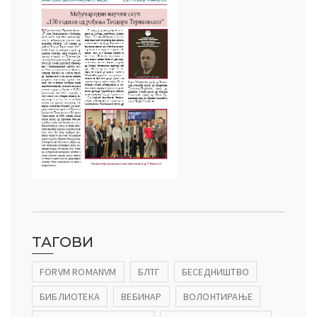
ађеност Пословања” – Догађаји
ТАГОВИ
FORVM ROMANVM
БЛТГ
БЕСЕДНИШТВО
БИБЛИОТЕКА
ВЕБИНАР
ВОЛОНТИРАЊЕ