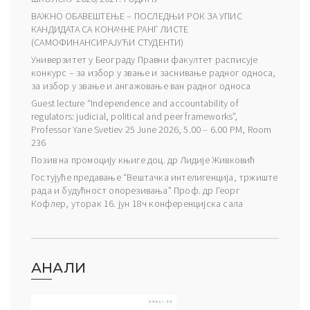
ВАЖНО ОБАВЕШТЕЊЕ – ПОСЛЕДЊИ РОК ЗА УПИС
КАНДИДАТА СА КОНАЧНЕ РАНГ ЛИСТЕ
(САМОФИНАНСИРАЈУЋИ СТУДЕНТИ)
Универзитет у Београду Правни факултет расписује
конкурс – за избор у звање и заснивање радног односа,
за избор у звање и ангажовање ван радног односа
Guest lecture “Independence and accountability of
regulators: judicial, political and peer frameworks”,
Professor Yane Svetiev 25 June 2026, 5.00 – 6.00 PM, Room
236
Позив на промоцију књиге доц. др Лидије Живковић
Гостујуће предавање “Вештачка интелигенција, тржиште
рада и будућност опорезивања” Проф. др Георг
Кофлер, уторак 16. јун 18ч конференцијска сала
АНАЛИ