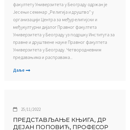
факултету Универзитета у Београду одржан је
Јесењи семинар „Религија и друштво“ у
организацији Центра за међурелигијски и
међукултурни дијалог Правног факултета
Универзитета у Београду уз подршку Института за
правне и друштвене науке Правног факултета
Универзитета у Београду. Четвородневним
предавањима и расправама...
Даље
25/11/2022
ПРЕДСТАВЉАЊЕ КЊИГА, ДР
ДЕЈАН ПОПОВИЋ, ПРОФЕСОР