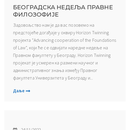
БЕОГРАДСКА НЕДЕЉА ПРАВНЕ
ФИЛОЗОФИЈЕ
Задовољство нам је да вас позовемо на
предстојеће догађаје у оквиру Horizon Twinning
пројекта “Advancing cooperation of the Foundations
of Law”, који ће се одвијати наредне недеље на
Правном факултету у Београду. Horizon Twinning
пројекат је усмерен ка размени научног и
административног знања између Правног
факултета Универзитета у Београду и...
Даље
24/11/2022