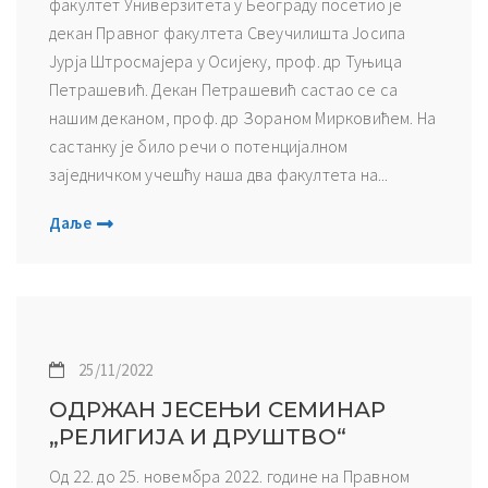
факултет Универзитета у Београду посетио је
декан Правног факултета Свеучилишта Јосипа
Јурја Штросмајера у Осијеку, проф. др Туњица
Петрашевић. Декан Петрашевић састао се са
нашим деканом, проф. др Зораном Мирковићем. На
састанку је било речи о потенцијалном
заједничком учешћу наша два факултета на...
Даље
25/11/2022
ОДРЖАН ЈЕСЕЊИ СЕМИНАР
„РЕЛИГИЈА И ДРУШТВО“
Од 22. до 25. новембра 2022. године на Правном