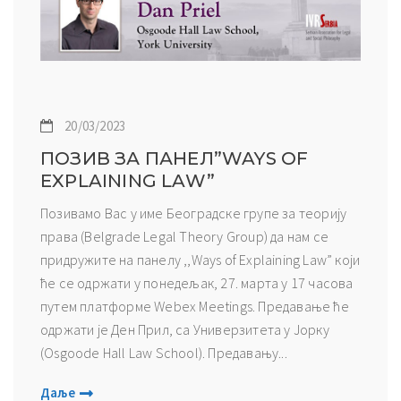
20/03/2023
ПОЗИВ ЗА ПАНЕЛ”WAYS OF
EXPLAINING LAW”
Позивамо Вас у име Београдске групе за теорију
права (Belgrade Legal Theory Group) да нам се
придружите на панелу ,,Ways of Explaining Law” који
ће се одржати у понедељак, 27. марта у 17 часова
путем платформе Webex Meetings. Предавање ће
одржати је Ден Прил, са Универзитета у Јорку
(Osgoode Hall Law School). Предавању...
Даље