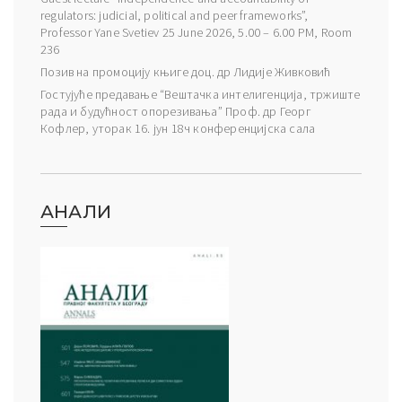
regulators: judicial, political and peer frameworks”,
Professor Yane Svetiev 25 June 2026, 5.00 – 6.00 PM, Room
236
Позив на промоцију књиге доц. др Лидије Живковић
Гостујуће предавање “Вештачка интелигенција, тржиште
рада и будућност опорезивања” Проф. др Георг
Кофлер, уторак 16. јун 18ч конференцијска сала
АНАЛИ