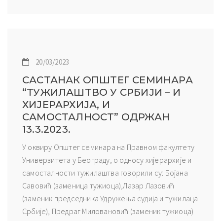
20/03/2023
САСТАНАК ОПШТЕГ СЕМИНАРА
“ТУЖИЛАШТВО У СРБИЈИ – И
ХИЈЕРАРХИЈА, И
САМОСТАЛНОСТ” ОДРЖАН
13.3.2023.
У оквиру Општег семинара на Правном факултету
Универзитета у Београду, о односу хијерархије и
самосталности тужилаштва говорили су: Бојана
Савовић (заменица тужиоца),Лазар Лазовић
(заменик председника Удружења судија и тужилаца
Србије), Предраг Миловановић (заменик тужиоца)