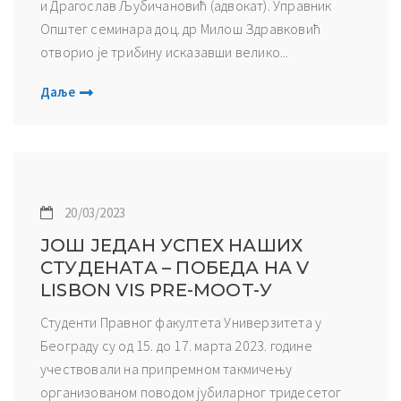
и Драгослав Љубичановић (адвокат). Управник
Општег семинара доц. др Милош Здравковић
отворио је трибину исказавши велико...
Даље
20/03/2023
ЈОШ ЈЕДАН УСПЕХ НАШИХ
СТУДЕНАТА – ПОБЕДА НА V
LISBON VIS PRE-MOOT-У
Студенти Правног факултета Универзитета у
Београду су од 15. до 17. марта 2023. године
учествовали на припремном такмичењу
организованом поводом јубиларног тридесетог