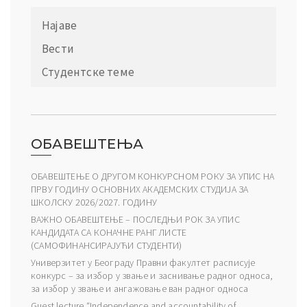
Најаве
Вести
Студентске теме
ОБАВЕШТЕЊА
ОБАВЕШТЕЊЕ О ДРУГОМ КОНКУРСНОМ РОКУ ЗА УПИС НА
ПРВУ ГОДИНУ ОСНОВНИХ АКАДЕМСКИХ СТУДИЈА ЗА
ШКОЛСКУ 2026/2027. ГОДИНУ
ВАЖНО ОБАВЕШТЕЊЕ – ПОСЛЕДЊИ РОК ЗА УПИС
КАНДИДАТА СА КОНАЧНЕ РАНГ ЛИСТЕ
(САМОФИНАНСИРАЈУЋИ СТУДЕНТИ)
Универзитет у Београду Правни факултет расписује
конкурс – за избор у звање и заснивање радног односа,
за избор у звање и ангажовање ван радног односа
Guest lecture “Independence and accountability of