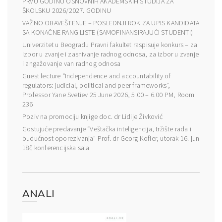
PRVU GODINU OSNOVNIH AKADEMSKIH STUDIJA ZA
ŠKOLSKU 2026/2027. GODINU
VAŽNO OBAVEŠTENJE – POSLEDNJI ROK ZA UPIS KANDIDATA
SA KONAČNE RANG LISTE (SAMOFINANSIRAJUĆI STUDENTI)
Univerzitet u Beogradu Pravni fakultet raspisuje konkurs – za
izbor u zvanje i zasnivanje radnog odnosa, za izbor u zvanje
i angažovanje van radnog odnosa
Guest lecture “Independence and accountability of
regulators: judicial, political and peer frameworks”,
Professor Yane Svetiev 25 June 2026, 5.00 – 6.00 PM, Room
236
Poziv na promociju knjige doc. dr Lidije Živković
Gostujuće predavanje “Veštačka inteligencija, tržište rada i
budućnost oporezivanja” Prof. dr Georg Kofler, utorak 16. jun
18č konferencijska sala
ANALI