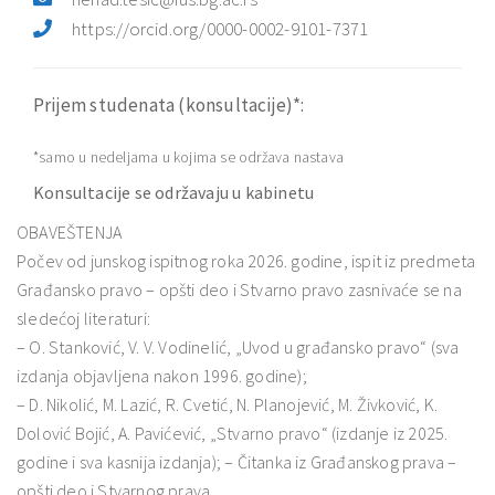
https://orcid.org/0000-0002-9101-7371
Prijem studenata (konsultacije)*:
*samo u nedeljama u kojima se održava nastava
Konsultacije se održavaju u kabinetu
OBAVEŠTENJA
Počev od junskog ispitnog roka 2026. godine, ispit iz predmeta
Građansko pravo – opšti deo i Stvarno pravo zasnivaće se na
sledećoj literaturi:
– O. Stanković, V. V. Vodinelić, „Uvod u građansko pravo“ (sva
izdanja objavljena nakon 1996. godine);
– D. Nikolić, M. Lazić, R. Cvetić, N. Planojević, M. Živković, K.
Dolović Bojić, A. Pavićević, „Stvarno pravo“ (izdanje iz 2025.
godine i sva kasnija izdanja); – Čitanka iz Građanskog prava –
opšti deo i Stvarnog prava.