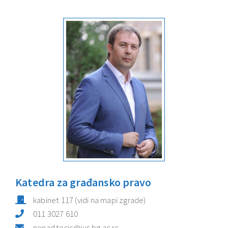
Katedra za građansko pravo
kabinet
117
(vidi na mapi zgrade)
011 3027 610
nenad.tesic@ius.bg.ac.rs